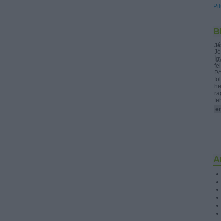
Pil
B
Jé
Jé
Íg
fe
Pé
fö
he
ra
fe
e
A