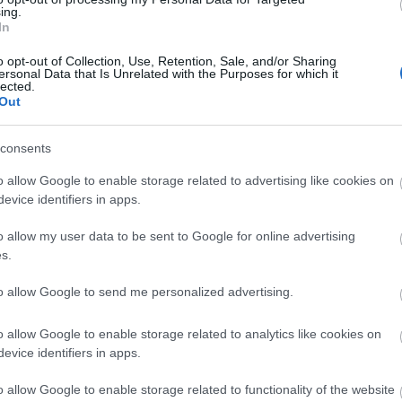
hír
ing.
hü
In
sm
(
4
)
(
4
)
o opt-out of Collection, Use, Retention, Sale, and/or Sharing
ko
ersonal Data that Is Unrelated with the Purposes for which it
gá
lected.
me
Out
(
1
me
(
6
)
orb
consents
pol
(
7
)
o allow Google to enable storage related to advertising like cookies on
sa
(
2
evice identifiers in apps.
(
4
)
be
(
5
)
o allow my user data to be sent to Google for online advertising
hu
s.
I
to allow Google to send me personalized advertising.
It
o allow Google to enable storage related to analytics like cookies on
Em
evice identifiers in apps.
Kil
o allow Google to enable storage related to functionality of the website
Im