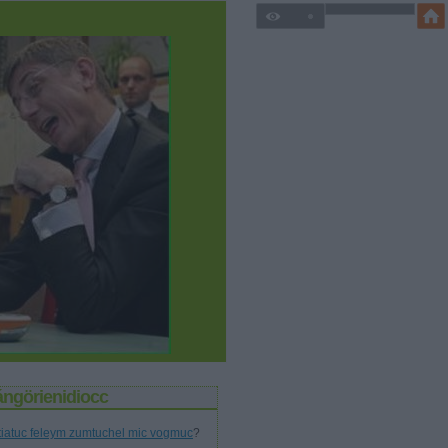
ángörienidiocc
tiatuc feleym zumtuchel mic vogmuc
?