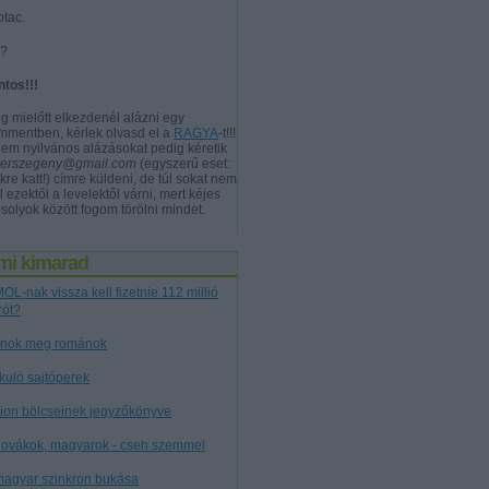
otac.
a?
ntos!!!
g mielőtt elkezdenél alázni egy
mmentben, kérlek olvasd el a
RAGYA
-t!!!
nem nyilvános alázásokat pedig kéretik
verszegeny@gmail.com
(egyszerű eset:
kre katt!) címre küldeni, de túl sokat nem
l ezektől a levelektől várni, mert kéjes
solyok között fogom törölni mindet.
mi kimarad
OL-nak vissza kell fizetnie 112 millió
rót?
nok meg románok
tkuló sajtóperek
cion bölcseinek jegyzőkönyve
lovákok, magyarok - cseh szemmel
magyar szinkron bukása