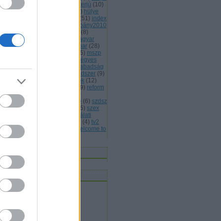
(
13
)
hülye honlap
(
7
)
hülye interjú
(
10
)
lye mondat
(
7
)
hülye reklám
(
6
)
hülye
s
(
7
)
hülye törvény
(
29
)
idióta
(
51
)
index
jááááááték
(
5
)
jobbik
(
6
)
kampány2010
kisteleki istván
(
4
)
kóka jános
(
8
)
rmányválság
(
4
)
magyar
(
4
)
magyar
rda
(
8
)
máv
(
4
)
mdf
(
5
)
médiaipar
(
28
)
leg
(
4
)
mentelmi jog
(
4
)
mlsz
(
5
)
mszp
5
)
mulatozás
(
6
)
napi bilik
(
5
)
négyes
tró
(
4
)
nemmagyar
(
13
)
népszabadság
népszavazás
(
11
)
oktatási rendszer
(
9
)
án viktor
(
15
)
parlamenti pártok
(
12
)
itikai kultúra
(
15
)
rasszizmus
(
9
)
reform
rendőrség
(
5
)
romapolitika
(
8
)
jtószabadság
(
4
)
sólyom lászló
(
6
)
szdsz
0
)
szélsőjobb
(
6
)
szerintem
(
115
)
szex
sziget
(
4
)
szili katalin
(
4
)
szógálati
jelentés
(
29
)
szólásszabadság
(
4
)
tv2
várhidi péter
(
4
)
vicces
(
21
)
welcome to
ngary
(
27
)
Címkefelhő
nnen olvasnak
t olvasok
bermesék rókaszemmel
ltheradical
mortalis