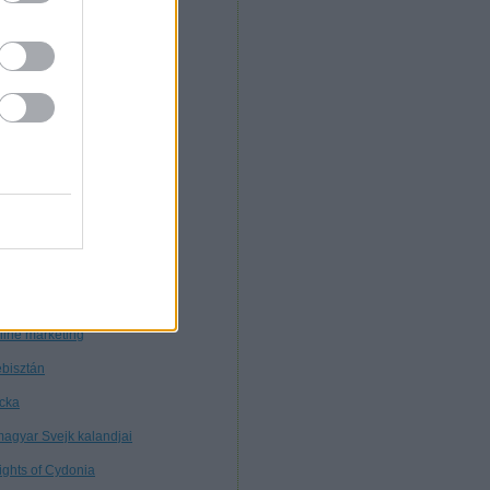
. Morcz
nnibál
nyékkormány
rtuális múzeum
töttségek nélkül
tagon
ybears
ttős mérce
nt ilyen
line marketing
bisztán
cka
magyar Svejk kalandjai
ights of Cydonia