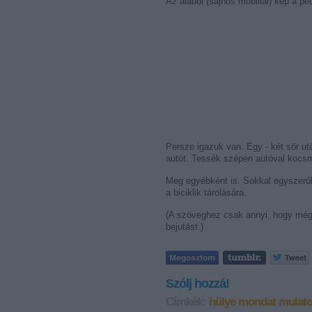
Az alábbi (sajnos mobillal) kép a p
Persze igazuk van. Egy - két sör utá
autót. Tessék szépen autóval kocsmá
Meg egyébként is. Sokkal egyszerűbb
a biciklik tárolására.
(A szöveghez csak annyi, hogy még h
bejutást.)
Szólj hozzá!
Címkék:
hülye mondat
mulat