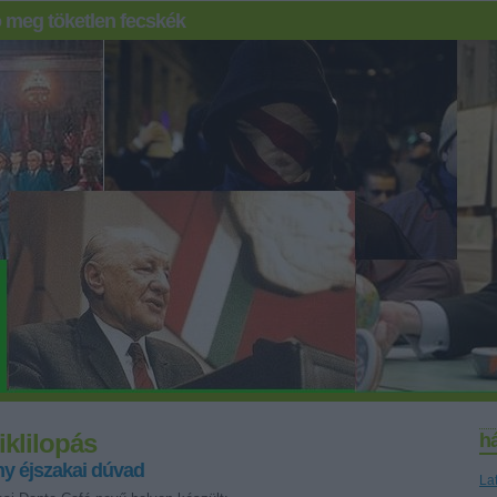
 meg töketlen fecskék
iklilopás
h
y éjszakai dúvad
La