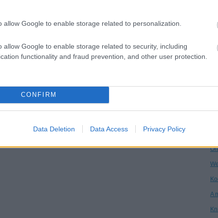
Dr
o allow Google to enable storage related to personalization.
Ha
Ár
o allow Google to enable storage related to security, including
cation functionality and fraud prevention, and other user protection.
Vi
Kö
An
CONFIRM
Ga
Ke
Data Deletion
Data Access
Privacy Policy
Po
On
We
Ko
A 
Kn