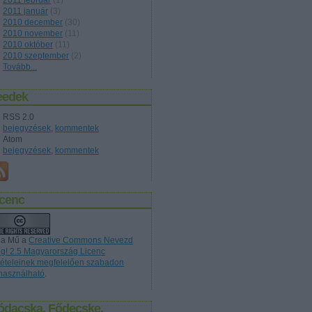
2011 február
(
1
)
2011 január
(
3
)
2010 december
(
30
)
2010 november
(
11
)
2010 október
(
11
)
2010 szeptember
(
2
)
Tovább
...
eedek
RSS 2.0
bejegyzések
,
kommentek
Atom
bejegyzések
,
kommentek
icenc
 a Mű a
Creative Commons Nevezd
g! 2.5 Magyarország Licenc
ltételeinek megfelelően szabadon
lhasználható
.
ódacska, Fődecske,