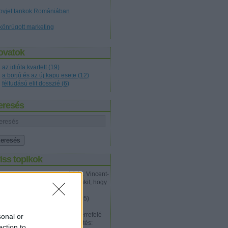
ovjet tankok Romániában
könrúgott marketing
ovatok
az idióta kvartett
(
19
)
a borjú és az új kapu esete
(
12
)
féltudású elit dosszié
(
6
)
eresés
iss topikok
Talon Karrde:
Nagyon jó írás. Vincent-
en próbáltam meggyőzni valakit, hogy
nem jól van ez az egész és a
problémá...
(
2012.07.20. 12:05
)
Tökéletes gyilkosság
Walter Hartwell White:
Épp errefelé
sonal or
jártam megint, és ez a megfejtés:
ection to