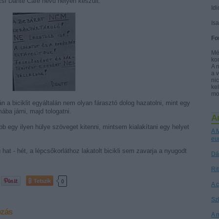
écsi Dante Café nevű helyen készült:
Idi
Is
Fo
Mé
ko
A 
a
nic
kel
mo
n a biciklit egyáltalán nem olyan fárasztó dolog hazatolni, mint egy
ba járni, majd tologatni.
A
 egy ilyen hülye szöveget kitenni, mintsem kialakítani egy helyet
A M
eu
at - hét, a lépcsőkorláthoz lakatolt bicikli sem zavarja a nyugodt
Dá
Ri
Tetszik
0
A 
Sz
ozás
A 