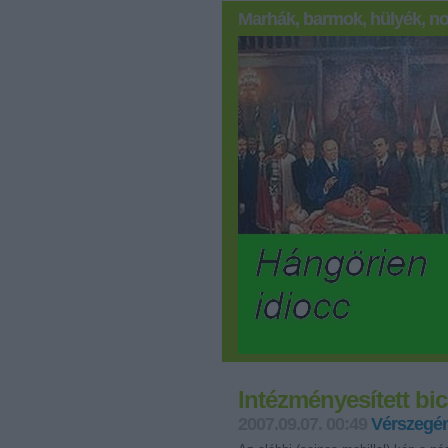
Marhák, barmok, hülyék, no
Intézményesített bic
2007.09.07. 00:49
Vérszegén