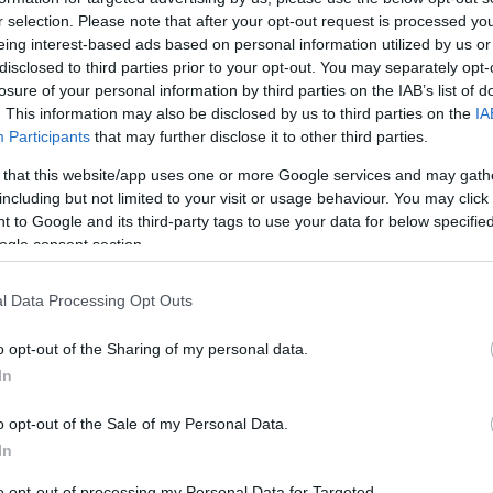
r selection. Please note that after your opt-out request is processed y
i/trackback/id/159284
eing interest-based ads based on personal information utilized by us or
disclosed to third parties prior to your opt-out. You may separately opt-
losure of your personal information by third parties on the IAB’s list of
sználói tartalomnak minősülnek, értük a
szolgáltatás technikai
üzemeltetője semmilyen felelősséget nem vállal,
. This information may also be disclosed by us to third parties on the
IA
ztőjéhez. Részletek a
Felhasználási feltételekben
és az
adatvédelmi tájékoztatóban
.
Participants
that may further disclose it to other third parties.
 that this website/app uses one or more Google services and may gath
including but not limited to your visit or usage behaviour. You may click 
sztrálj
! ‐
Belépés Facebookkal
 to Google and its third-party tags to use your data for below specifi
ogle consent section.
l Data Processing Opt Outs
SÜTI BEÁLLÍTÁSOK MÓDOSÍTÁSA
C
o opt-out of the Sharing of my personal data.
ab
In
ak
(
5
)
be
o opt-out of the Sale of my Personal Data.
dá
20
In
fe
fo
gy
to opt-out of processing my Personal Data for Targeted