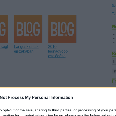
Sz
Tö
R
zség!
Lángoszlop az
2010
éjszakában
legnagyobb
K
csalódása
Fr
Not Process My Personal Information
to opt-out of the sale, sharing to third parties, or processing of your per
:
formation for targeted advertising by us, please use the below opt-out s