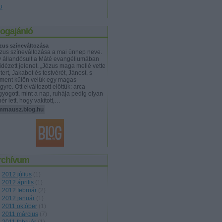
u
logajánló
zus színeváltozása
zus színeváltozása a mai ünnep neve.
y állandósult a Máté evangéliumában
lidézett jelenet. „Jézus maga mellé vette
tert, Jakabot és testvérét, Jánost, s
lment külön velük egy magas
gyre. Ott elváltozott előttük: arca
gyogott, mint a nap, ruhája pedig olyan
hér lett, hogy vakított,…
mmausz.blog.hu
rchívum
2012 július
(
1
)
2012 április
(
1
)
2012 február
(
2
)
2012 január
(
1
)
2011 október
(
1
)
2011 március
(
7
)