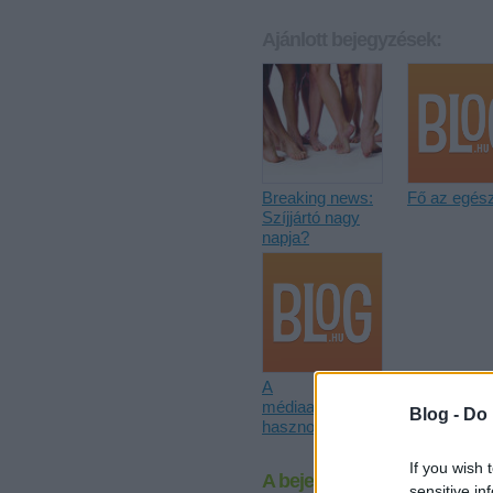
Ajánlott bejegyzések:
Breaking news:
Fő az egés
Szíjjártó nagy
napja?
A
médiaalkotmány
Blog -
Do 
hasznosságáról
If you wish 
A bejegyzés trackback címe
sensitive in