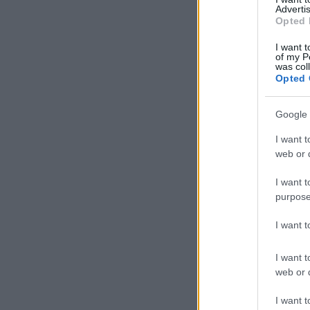
Advertis
Opted 
I want t
of my P
was col
Opted 
Google 
I want t
web or d
I want t
purpose
I want 
I want t
web or d
I want t