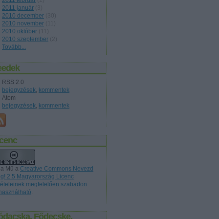
2011 február
(
1
)
2011 január
(
3
)
2010 december
(
30
)
2010 november
(
11
)
2010 október
(
11
)
2010 szeptember
(
2
)
Tovább
...
eedek
RSS 2.0
bejegyzések
,
kommentek
Atom
bejegyzések
,
kommentek
icenc
 a Mű a
Creative Commons Nevezd
g! 2.5 Magyarország Licenc
ltételeinek megfelelően szabadon
lhasználható
.
ódacska, Fődecske,