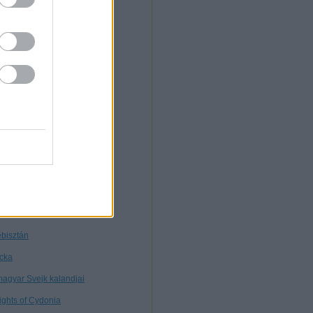
. Morcz
nnibál
nyékkormány
rtuális múzeum
töttségek nélkül
tagon
ybears
ttős mérce
nt ilyen
line marketing
bisztán
cka
magyar Svejk kalandjai
ights of Cydonia