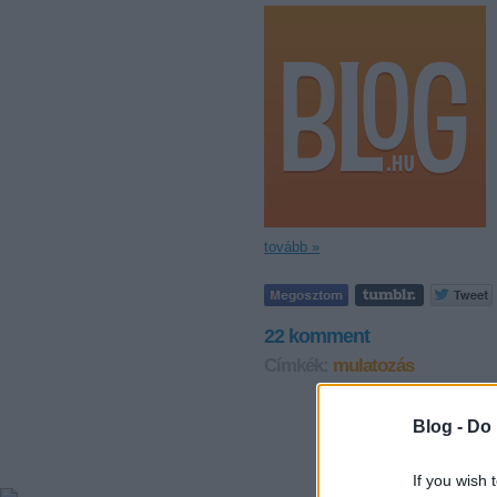
tovább »
22
komment
Címkék:
mulatozás
Blog -
Do 
If you wish 