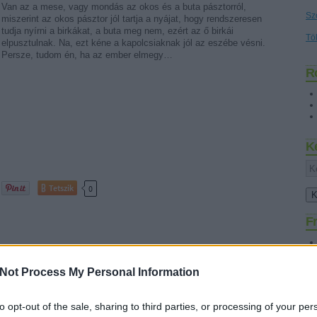
Van az a mese, vagy mondás az okos és a buta pásztorról,
Sz
miszerint az okos pásztor jól tartja a nyájat, hogy rendszeresen
tudja nyírni a birkákat, a buta meg nem, ezért az ő birkái
Tö
elpusztulnak. Na, ezt kéne a kapolcsiaknak jól az eszébe vésni.
Persze, tudom én, ha az ember elmegy…
R
K
Tetszik
0
Fr
Not Process My Personal Information
SÜTI BEÁLLÍTÁSOK MÓDOSÍTÁSA
to opt-out of the sale, sharing to third parties, or processing of your per