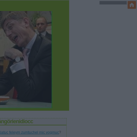
ángörienidiocc
tiatuc feleym zumtuchel mic vogmuc
?