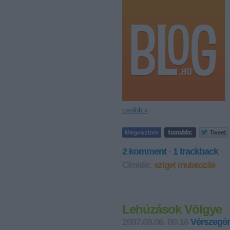
tovább »
2
komment
·
1
trackback
Címkék:
sziget
mulatozás
Lehúzások Völgye
2007.08.06. 00:16
Vérszegén