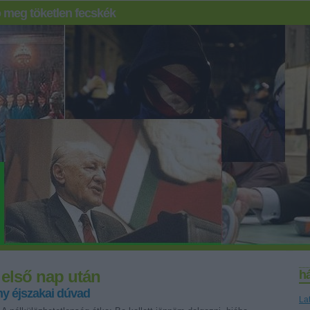
 meg töketlen fecskék
 első nap után
h
y éjszakai dúvad
La