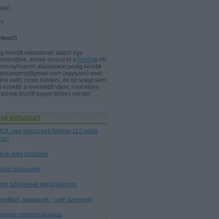
otac.
a?
ntos!!!
g mielőtt elkezdenél alázni egy
mmentben, kérlek olvasd el a
RAGYA
-t!!!
nem nyilvános alázásokat pedig kéretik
verszegeny@gmail.com
(egyszerű eset:
kre katt!) címre küldeni, de túl sokat nem
l ezektől a levelektől várni, mert kéjes
solyok között fogom törölni mindet.
mi kimarad
OL-nak vissza kell fizetnie 112 millió
rót?
nok meg románok
tkuló sajtóperek
cion bölcseinek jegyzőkönyve
lovákok, magyarok - cseh szemmel
magyar szinkron bukása