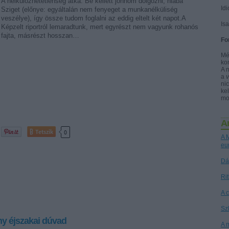
A nélkülözhetetlenség átka: Be kellett jönnöm dolgozni, hiába
Idi
Sziget (előnye: egyáltalán nem fenyeget a munkanélküliség
veszélye), így össze tudom foglalni az eddig eltelt két napot.A
Is
Képzelt riportról lemaradtunk, mert egyrészt nem vagyunk rohanós
fajta, másrészt hosszan…
Fo
Mé
ko
A 
a
nic
kel
mo
A
Tetszik
0
A M
eu
Dá
Ri
A 
Sz
y éjszakai dúvad
A 