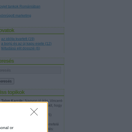
ovjet tankok Romániában
könrúgott marketing
ovatok
az idióta kvartett
(
19
)
a borjú és az új kapu esete
(
12
)
féltudású elit dosszié
(
6
)
eresés
iss topikok
Talon Karrde:
Nagyon jó írás. Vincent-
en próbáltam meggyőzni valakit, hogy
nem jól van ez az egész és a
problémá...
(
2012.07.20. 12:05
)
Tökéletes gyilkosság
Walter Hartwell White:
Épp errefelé
sonal or
jártam megint, és ez a megfejtés: