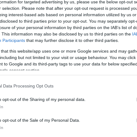
formation for targeted advertising by us, please use the below opt-out s
r selection. Please note that after your opt-out request is processed y
eing interest-based ads based on personal information utilized by us or
disclosed to third parties prior to your opt-out. You may separately opt-
losure of your personal information by third parties on the IAB’s list of
. This information may also be disclosed by us to third parties on the
IA
Participants
that may further disclose it to other third parties.
 that this website/app uses one or more Google services and may gath
including but not limited to your visit or usage behaviour. You may click 
 to Google and its third-party tags to use your data for below specifi
ogle consent section.
l Data Processing Opt Outs
C
o opt-out of the Sharing of my personal data.
ab
ak
In
(
5
)
be
dá
o opt-out of the Sale of my Personal Data.
20
fe
In
fo
gy