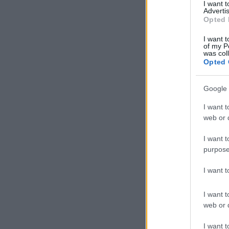
I want 
Advertis
Opted 
I want t
of my P
was col
Opted 
Google 
I want t
web or d
I want t
purpose
I want 
I want t
web or d
I want t