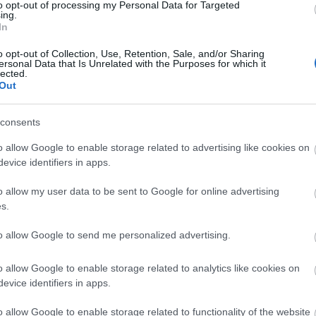
to opt-out of processing my Personal Data for Targeted
hír
ing.
hü
In
sm
(
4
)
(
4
)
o opt-out of Collection, Use, Retention, Sale, and/or Sharing
ko
ersonal Data that Is Unrelated with the Purposes for which it
gá
lected.
me
Out
(
1
me
(
6
)
orb
consents
pol
(
7
)
sa
o allow Google to enable storage related to advertising like cookies on
(
2
evice identifiers in apps.
(
4
)
be
(
5
)
o allow my user data to be sent to Google for online advertising
hu
s.
I
to allow Google to send me personalized advertising.
It
o allow Google to enable storage related to analytics like cookies on
Em
evice identifiers in apps.
Kil
o allow Google to enable storage related to functionality of the website
Im