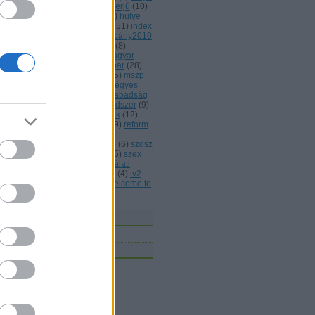
(
13
)
hülye honlap
(
7
)
hülye interjú
(
10
)
lye mondat
(
7
)
hülye reklám
(
6
)
hülye
s
(
7
)
hülye törvény
(
29
)
idióta
(
51
)
index
jááááááték
(
5
)
jobbik
(
6
)
kampány2010
kisteleki istván
(
4
)
kóka jános
(
8
)
rmányválság
(
4
)
magyar
(
4
)
magyar
rda
(
8
)
máv
(
4
)
mdf
(
5
)
médiaipar
(
28
)
leg
(
4
)
mentelmi jog
(
4
)
mlsz
(
5
)
mszp
5
)
mulatozás
(
6
)
napi bilik
(
5
)
négyes
tró
(
4
)
nemmagyar
(
13
)
népszabadság
népszavazás
(
11
)
oktatási rendszer
(
9
)
án viktor
(
15
)
parlamenti pártok
(
12
)
itikai kultúra
(
15
)
rasszizmus
(
9
)
reform
rendőrség
(
5
)
romapolitika
(
8
)
jtószabadság
(
4
)
sólyom lászló
(
6
)
szdsz
0
)
szélsőjobb
(
6
)
szerintem
(
115
)
szex
sziget
(
4
)
szili katalin
(
4
)
szógálati
jelentés
(
29
)
szólásszabadság
(
4
)
tv2
várhidi péter
(
4
)
vicces
(
21
)
welcome to
ngary
(
27
)
Címkefelhő
nnen olvasnak
t olvasok
bermesék rókaszemmel
ltheradical
mortalis