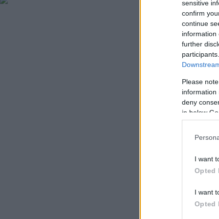
sensitive in
confirm you
continue se
information 
further disc
participants
Downstream 
Please note
information 
deny consent
in below Go
Persona
I want t
Opted 
I want t
Opted 