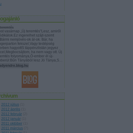
u
logajánló
 teremtés
st vasárnap „Új teremtés”Lesz, amiről
édikálok.Ez ingerelhet szájt-szemt
Bármi nemjövés-ok ál-ok. Bár, ha
ngerparton fekszel,Vagy testépség
erben hagyottS táppénzlistán jegyez
cel,Megbocsájtom, ha nem vagy ott. Új
remtés folyománya,Ó-ember él új-
berül:Bűn Tányából lesz Jó Tánya,S…
adyendre.blog.hu
rchívum
2012 július
(
1
)
2012 április
(
1
)
2012 február
(
2
)
2012 január
(
1
)
2011 október
(
1
)
2011 március
(
7
)