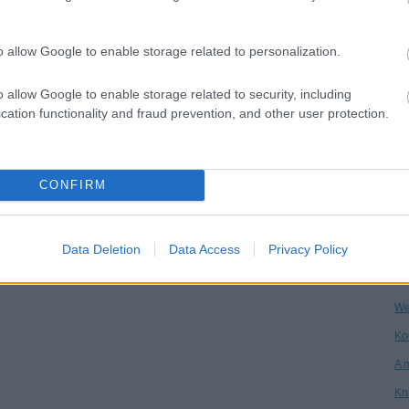
Dr
o allow Google to enable storage related to personalization.
Ha
Ár
o allow Google to enable storage related to security, including
Vi
cation functionality and fraud prevention, and other user protection.
Kö
An
CONFIRM
Ga
Ke
Data Deletion
Data Access
Privacy Policy
Po
On
We
Ko
A 
Kn