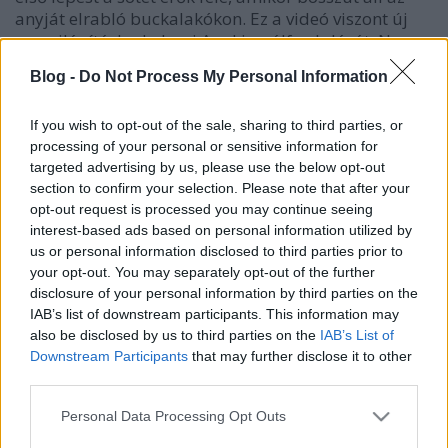
anyját elrabló buckalakókon. Ez a videó viszont új
megvilágításba helyezi Anakin pálfordulását. Nos,
igen. Már Hitler kapcsán megtanulhattuk a ki nem
Blog -
Do Not Process My Personal Information
élt művészi hajlamok…
If you wish to opt-out of the sale, sharing to third parties, or
Fogatlan cápák
processing of your personal or sensitive information for
targeted advertising by us, please use the below opt-out
Vérszegény éjszakai dúvad
•
2007. szeptember 28.
3
section to confirm your selection. Please note that after your
opt-out request is processed you may continue seeing
Van egy rossz szokásom. Ha úgy rendesen nekiállok
interest-based ads based on personal information utilized by
enni, akkor azt hajlamos vagyok a tévé előtt tenni,
us or personal information disclosed to third parties prior to
ilyenkor viszont arra is hajlamos vagyok, hogy a tévé
your opt-out. You may separately opt-out of the further
előtt ragadjak. No, a mai este során azt hiszem, hogy
disclosure of your personal information by third parties on the
letettem erről a szokásomról, ugyanis kénytelen
IAB’s list of downstream participants. This information may
voltam szembesülni a Tv2…
also be disclosed by us to third parties on the
IAB’s List of
Downstream Participants
that may further disclose it to other
third parties.
Sajtó-, vagy költői szabadság?
Please note that this website/app uses one or more Google
Personal Data Processing Opt Outs
Vérszegény éjszakai dúvad
•
2007. szeptember 28.
11
services and may gather and store information including but