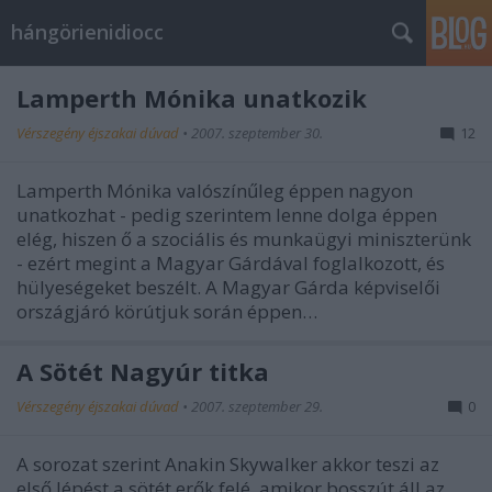
hángörienidiocc
Lamperth Mónika unatkozik
Vérszegény éjszakai dúvad
•
2007. szeptember 30.
12
Lamperth Mónika valószínűleg éppen nagyon
unatkozhat - pedig szerintem lenne dolga éppen
elég, hiszen ő a szociális és munkaügyi miniszterünk
- ezért megint a Magyar Gárdával foglalkozott, és
hülyeségeket beszélt. A Magyar Gárda képviselői
országjáró körútjuk során éppen…
A Sötét Nagyúr titka
Vérszegény éjszakai dúvad
•
2007. szeptember 29.
0
A sorozat szerint Anakin Skywalker akkor teszi az
első lépést a sötét erők felé, amikor bosszút áll az