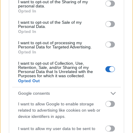
not limited to your visit or usage behaviour. You may click to
I want to opt-out of the Sharing of my
personal data.
A demokratikus államoknak vannak bizonyos
grant or deny consent to Google and its third-party tags to
Opted In
vívmányai, amikre büszkék lehetünk. Ilyen például a
use your data for below specified purposes in below Google
szólás- és sajtószabadság. Aztán a demokratikus
consent section.
I want to opt-out of the Sale of my
államoknak vannk bizonyos "vívmányai", amikre
Personal Data.
Opted In
jobb, ha nem vagyunk büszkék. Ilyen például a
sajtószabadság kezelése.…
I want to opt-out of processing my
Personal Data for Targeted Advertising.
Opted In
Ne csak én szenvedjek
I want to opt-out of Collection, Use,
Vérszegény éjszakai dúvad
•
2007. szeptember 27.
0
Retention, Sale, and/or Sharing of my
Personal Data that Is Unrelated with the
Purposes for which it was collected.
A tegnapi este masszív sörözés jegyében telt, mivel
Opted Out
nem voltunk sokan voltak olyan pillanatok, amikor
egyedül őrizgettem a félig telt üvegeket, korsókat.
Google consents
Egy ilyen pillanatban hallottam meg a szomszéd
I want to allow Google to enable storage
asztalnál elhangzott viccet, ami után percekig
related to advertising like cookies on web or
szellemi retardáltságot mutattam.…
device identifiers in apps.
Egypárt, kétpárt, sokpárt
I want to allow my user data to be sent to