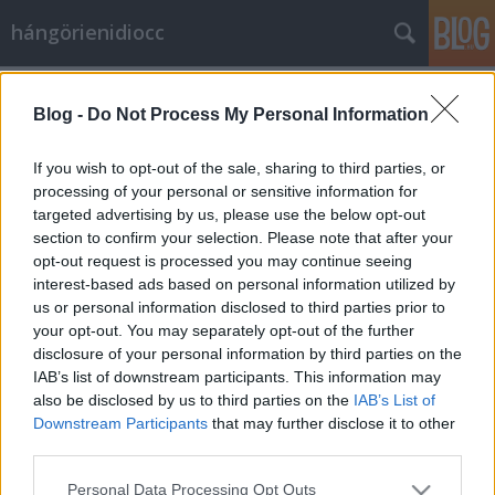
hángörienidiocc
Mintakövetés
Blog -
Do Not Process My Personal Information
Vérszegény éjszakai dúvad
•
2008. május 18.
1
If you wish to opt-out of the sale, sharing to third parties, or
Amikor elolvastam ezt a hírt, először csak tátogtam,
processing of your personal or sensitive information for
mint tegnap Pély Barna a Vörösmarty téren. Nem
targeted advertising by us, please use the below opt-out
azon akadtam ki igazából, hogy Dávid már
section to confirm your selection. Please note that after your
opt-out request is processed you may continue seeing
látatlanban leszavazza a jövő évi költségvetést, mert
interest-based ads based on personal information utilized by
azt már most lehet tudni, hogy az nem az a
us or personal information disclosed to third parties prior to
költségvetés lesz, amire ennek az…
your opt-out. You may separately opt-out of the further
disclosure of your personal information by third parties on the
A kultúra útjai
IAB’s list of downstream participants. This information may
also be disclosed by us to third parties on the
IAB’s List of
Vérszegény éjszakai dúvad
•
2008. május 12.
30
Downstream Participants
that may further disclose it to other
third parties.
Nemrégiben megjártam, ha nem is Tolnát-Baranyát,
Please note that this website/app uses one or more Google
de Pécset mindenképpen, főleg a belvárosi részt.
Personal Data Processing Opt Outs