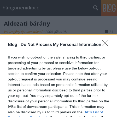
hángörienidiocc
Áldozati bárány
Vérszegény éjszakai dúvad
•
2008. július 05.
24
Még májusban történt, hogy a Napkeltében Verebes,
Blog -
Do Not Process My Personal Information
akiről mostanában szívesen emlékszik meg a
Comment.com is, interjút készített Gergényi Péterrel.
If you wish to opt-out of the sale, sharing to third parties, or
Verebes valami hihetetlenül brutális dolgot művel,
processing of your personal or sensitive information for
alig hiszem, hogy járt már ilyen mélyen valaha is.
targeted advertising by us, please use the below opt-out
Teljesen összemossák a…
section to confirm your selection. Please note that after your
opt-out request is processed you may continue seeing
interest-based ads based on personal information utilized by
Büszkeség és balítélet
us or personal information disclosed to third parties prior to
your opt-out. You may separately opt-out of the further
Vérszegény éjszakai dúvad
•
2008. július 04.
1
disclosure of your personal information by third parties on the
IAB’s list of downstream participants. This information may
A meleg büszkeség napja van holnap, megint lesz
also be disclosed by us to third parties on the
IAB’s List of
felvonulás, ellenfelvonulás, rendőri készenlét,