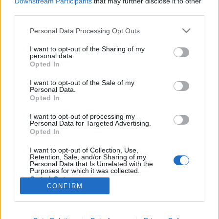
Downstream Participants
that may further disclose it to other
tojásdobálás, meg valószínűsíthetően egyebek is. Az
third parties.
nem baj, hogy a melegek kiállnak a jogaikért, az
Please note that this website/app uses one or more Google
viszont sokkal nagyobb, hogy így teszik. Lássuk a
Personal Data Processing Opt Outs
services and may gather and store information including but
nevet: meleg büszkeség napja. Na…
not limited to your visit or usage behaviour. You may click to
I want to opt-out of the Sharing of my
personal data.
grant or deny consent to Google and its third-party tags to
Opted In
Régi kerékvágás
use your data for below specified purposes in below Google
consent section.
I want to opt-out of the Sale of my
Vérszegény éjszakai dúvad
•
2008. július 04.
2
Personal Data.
Opted In
Szóval nem véletlenül van ekkora csönd ezen blogon,
I want to opt-out of processing my
az történt, hogy még februárban megcsúsztam egy
Personal Data for Targeted Advertising.
kicsit (aminek komoly következményei voltak a
Opted In
magánéletemben...), amire rájött aztán az egész
I want to opt-out of Collection, Use,
májusi hercehurca, úgyhogy végül is az utóbbi
Retention, Sale, and/or Sharing of my
időben csak kapkodtam, mint Bernát a…
Personal Data that Is Unrelated with the
Purposes for which it was collected.
Opted Out
CONFIRM
Google consents
I want to allow Google to enable storage