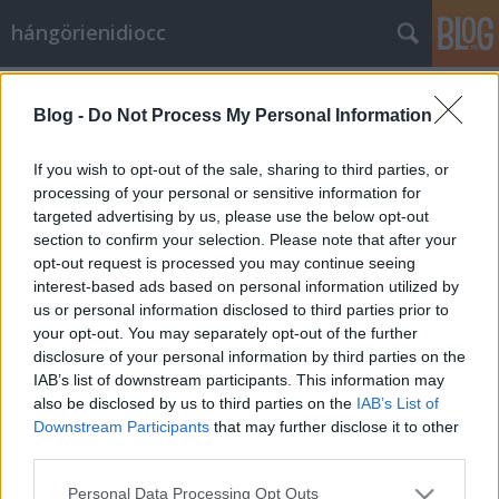
hángörienidiocc
Üdvözlet a türelmeseknek
Blog -
Do Not Process My Personal Information
Vérszegény éjszakai dúvad
•
2008. augusztus 17.
1
If you wish to opt-out of the sale, sharing to third parties, or
He-he-he. Ezt még tegnap írtam, csak elfelejtettem
processing of your personal or sensitive information for
élesíteni. Hál'istennek nem működik az "aki hülye,
targeted advertising by us, please use the below opt-out
haljon meg!" mondás, mert egyébként... Jó(?) hír,
section to confirm your selection. Please note that after your
opt-out request is processed you may continue seeing
holnaptól ismét élek. Ma még nem, mert pénteken, a
interest-based ads based on personal information utilized by
tavalyi fogadalmam ellenére, azért csak kimentem a
us or personal information disclosed to third parties prior to
Szigetre…
your opt-out. You may separately opt-out of the further
disclosure of your personal information by third parties on the
Üdvözlet a pókok közül
IAB’s list of downstream participants. This information may
also be disclosed by us to third parties on the
IAB’s List of
Vérszegény éjszakai dúvad
•
2008. augusztus 12.
3
Downstream Participants
that may further disclose it to other
third parties.
A hallgatásnak oka van, de nem az, hogy meghaltam
Please note that this website/app uses one or more Google
volna, vagy elmentem volna nyaralni, vagy egy életre
Personal Data Processing Opt Outs