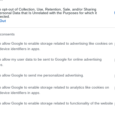
y éjszakai dúvad
hír
hü
úgy arat - tartja a közmondás, és tartok tőle, hogy a népi
o opt-out of Collection, Use, Retention, Sale, and/or Sharing
sm
vőre megint be fog igazolódni. Vetni ugyanis vetettünk - mármint
ersonal Data that Is Unrelated with the Purposes for which it
(
4
)
 -, de aratni nem hiszem, hogy fogunk mit. Konkrétan két
lected.
(
4
)
. Az egyik az a bizonyos 3,6 4,3 milliárd…
ko
Out
gá
me
(
1
consents
me
(
6
)
orb
o allow Google to enable storage related to advertising like cookies on
pol
evice identifiers in apps.
(
7
)
Tetszik
0
sa
(
2
o allow my user data to be sent to Google for online advertising
(
4
)
be
s.
(
5
)
és
sólyom lászló
simor andrás
welcome to hungary
hu
to allow Google to send me personalized advertising.
I
o allow Google to enable storage related to analytics like cookies on
SÜTI BEÁLLÍTÁSOK MÓDOSÍTÁSA
It
evice identifiers in apps.
Em
o allow Google to enable storage related to functionality of the website
Kil
Im