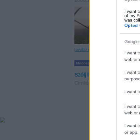
2008.12.15. 23:06
Vérszegén
Ki mint vet, 
I want t
bölcsesség jö
of my P
költségvetést
was col
aggályom van
Opted 
Google 
tovább »
I want t
web or d
I want t
Szólj hozzá!
purpose
Címkék:
gazdaság
költségvet
I want 
I want t
web or d
I want t
or app.