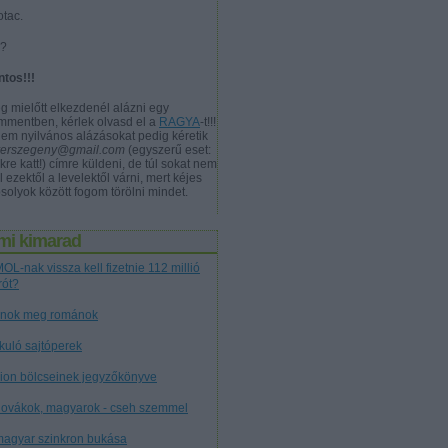
otac.
a?
ntos!!!
g mielőtt elkezdenél alázni egy
mmentben, kérlek olvasd el a
RAGYA
-t!!!
nem nyilvános alázásokat pedig kéretik
verszegeny@gmail.com
(egyszerű eset:
kre katt!) címre küldeni, de túl sokat nem
l ezektől a levelektől várni, mert kéjes
solyok között fogom törölni mindet.
mi kimarad
OL-nak vissza kell fizetnie 112 millió
rót?
nok meg románok
tkuló sajtóperek
cion bölcseinek jegyzőkönyve
lovákok, magyarok - cseh szemmel
magyar szinkron bukása