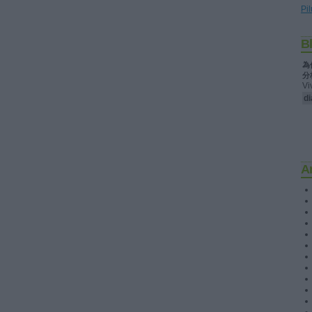
Pil
B
為
分
Vi
di
A