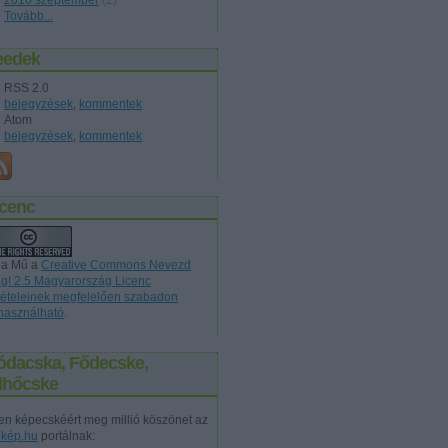
2010 szeptember
(
2
)
Tovább
...
eedek
RSS 2.0
bejegyzések
,
kommentek
Atom
bejegyzések
,
kommentek
icenc
 a Mű a
Creative Commons Nevezd
g! 2.5 Magyarország Licenc
ltételeinek megfelelően szabadon
lhasználható
.
ódacska, Fődecske,
elhőcske
en képecskéért meg millió köszönet az
őkép.hu
portálnak: