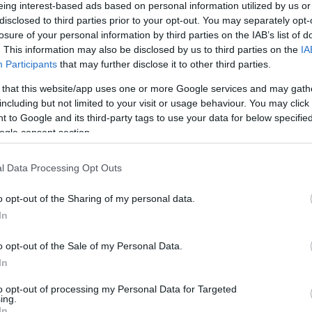
eing interest-based ads based on personal information utilized by us or
A hétfőn elfogadott törvénynek köszönhetően júliustól (miért pont
disclosed to third parties prior to your opt-out. You may separately opt-
júliustól, miért nem már januártól?) Magyarországon is lesz
losure of your personal information by third parties on the IAB’s list of
azonnali távoltartás. Az Index.hu összefoglalója szerint:Az új
törvény értelmében hozzátartozók közötti erőszaknak minősül
. This information may also be disclosed by us to third parties on the
IA
minden olyan…
Participants
that may further disclose it to other third parties.
 that this website/app uses one or more Google services and may gath
including but not limited to your visit or usage behaviour. You may click 
 to Google and its third-party tags to use your data for below specifi
ogle consent section.
l Data Processing Opt Outs
Tetszik
0
o opt-out of the Sharing of my personal data.
C
In
ab
ak
o opt-out of the Sale of my Personal Data.
(
5
)
be
In
dá
20
to opt-out of processing my Personal Data for Targeted
fe
ing.
fo
gy
In