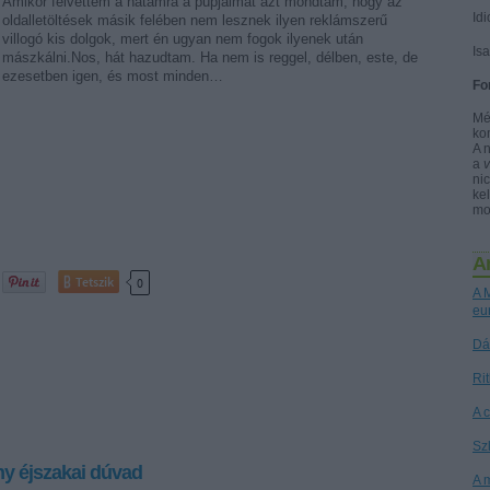
Amikor felvettem a hátamra a púpjaimat azt mondtam, hogy az
Idi
oldalletöltések másik felében nem lesznek ilyen reklámszerű
villogó kis dolgok, mert én ugyan nem fogok ilyenek után
Is
mászkálni.Nos, hát hazudtam. Ha nem is reggel, délben, este, de
ezesetben igen, és most minden…
Fo
Mé
ko
A 
a
nic
kel
mo
A
Tetszik
0
A M
eu
Dá
Ri
A 
Sz
y éjszakai dúvad
A 