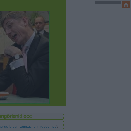
ángörienidiocc
tiatuc feleym zumtuchel mic vogmuc
?