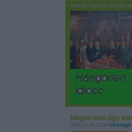
Marhák, barmok, hülyék, no
Mégse nem úgy van
2008.12.19. 11:36
Vérszegén