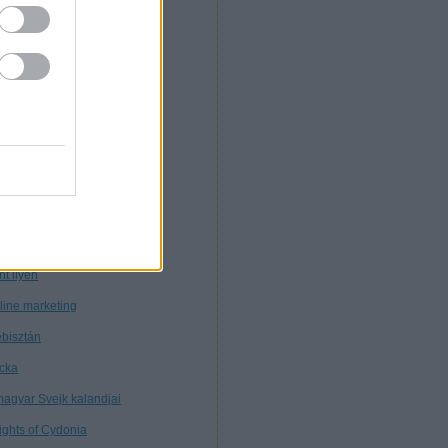
. Morcz
nnibál
nyékkormány
rtuális múzeum
töttségek nélkül
tagon
ybears
ttős mérce
nt ilyen
line marketing
bisztán
cka
magyar Svejk kalandjai
ights of Cydonia