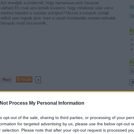
Azt mondják a zindexnél, hogy hamarosan erős havazás
Sz
várható.Én csak arra lennék kíváncsi, hogy mindezek után van-e
értelme folytatni a vasutas sztrájkot? Hiszen a vonatok sztrájk
Tö
nélkül sem fognak járni, mert a vasúti közlekedés minden erősebb
havazás miatt összeomlik…
R
K
Tetszik
0
Fr
Not Process My Personal Information
to opt-out of the sale, sharing to third parties, or processing of your per
formation for targeted advertising by us, please use the below opt-out s
r selection. Please note that after your opt-out request is processed y
y éjszakai dúvad