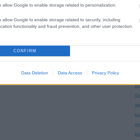
o allow Google to enable storage related to personalization.
Dr
Ha
o allow Google to enable storage related to security, including
cation functionality and fraud prevention, and other user protection.
Ár
Vi
Kö
CONFIRM
An
Ga
Data Deletion
Data Access
Privacy Policy
Ke
Po
On
We
Ko
A 
Kn