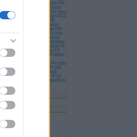
(
13
)
hülye honlap
(
7
)
hülye interjú
(
10
)
lye mondat
(
7
)
hülye reklám
(
6
)
hülye
s
(
7
)
hülye törvény
(
29
)
idióta
(
51
)
index
jááááááték
(
5
)
jobbik
(
6
)
kampány2010
kisteleki istván
(
4
)
kóka jános
(
8
)
rmányválság
(
4
)
magyar
(
4
)
magyar
rda
(
8
)
máv
(
4
)
mdf
(
5
)
médiaipar
(
28
)
leg
(
4
)
mentelmi jog
(
4
)
mlsz
(
5
)
mszp
5
)
mulatozás
(
6
)
napi bilik
(
5
)
négyes
tró
(
4
)
nemmagyar
(
13
)
népszabadság
népszavazás
(
11
)
oktatási rendszer
(
9
)
án viktor
(
15
)
parlamenti pártok
(
12
)
itikai kultúra
(
15
)
rasszizmus
(
9
)
reform
rendőrség
(
5
)
romapolitika
(
8
)
jtószabadság
(
4
)
sólyom lászló
(
6
)
szdsz
0
)
szélsőjobb
(
6
)
szerintem
(
115
)
szex
sziget
(
4
)
szili katalin
(
4
)
szógálati
jelentés
(
29
)
szólásszabadság
(
4
)
tv2
várhidi péter
(
4
)
vicces
(
21
)
welcome to
ngary
(
27
)
Címkefelhő
nnen olvasnak
t olvasok
bermesék rókaszemmel
ltheradical
mortalis