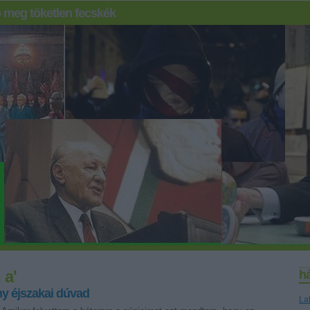
 meg töketlen fecskék
 a'
h
y éjszakai dúvad
La