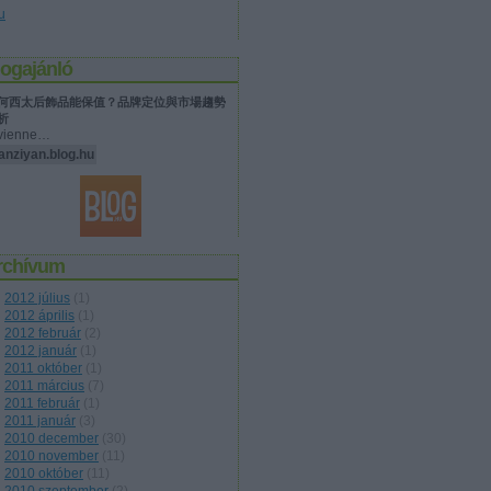
u
logajánló
何西太后飾品能保值？品牌定位與市場趨勢
析
vienne…
anziyan.blog.hu
rchívum
2012 július
(
1
)
2012 április
(
1
)
2012 február
(
2
)
2012 január
(
1
)
2011 október
(
1
)
2011 március
(
7
)
2011 február
(
1
)
2011 január
(
3
)
2010 december
(
30
)
2010 november
(
11
)
2010 október
(
11
)