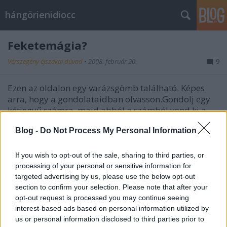
hángörienidiocc
Feketemágia?
Vérszegény éjszakai dúvad
•
2008. február 20.
9
Ezen az oldalon egy varázsgömb található. Képes
arra, hogy a gondolataidban olvasson.Gondolj egy
kétjegyű számra, majd abból a számból vond ki a
számjegyek összegét. (Vagyis, ha 85-re gondolsz,
Blog -
Do Not Process My Personal Information
akkor 85-13). Ezután keresd ki a jobboldali
táblázatból a számhoz tartozó szimbólumot…
If you wish to opt-out of the sale, sharing to third parties, or
processing of your personal or sensitive information for
Ennyi volt a játék
targeted advertising by us, please use the below opt-out
Vérszegény éjszakai dúvad
•
2008. február 20.
2
section to confirm your selection. Please note that after your
opt-out request is processed you may continue seeing
interest-based ads based on personal information utilized by
Szóval az történt, hogy mostantól kezdve csak
us or personal information disclosed to third parties prior to
regisztrált felhasználók fűzhetnek kommentet