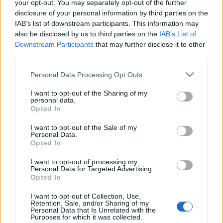
your opt-out. You may separately opt-out of the further
bármihez is. Sajnálom, de az utóbbi időben feltűntek
disclosure of your personal information by third parties on the
itt is a mások nevében kommentelő emberek. (Vagy
IAB’s list of downstream participants. This information may
csak egy jár ide, de ő sűrűbben). Az előző
also be disclosed by us to third parties on the
IAB’s List of
bejegyzésnél…
Downstream Participants
that may further disclose it to other
third parties.
Hangulatkeltő bombák elhelyezve
Please note that this website/app uses one or more Google
Personal Data Processing Opt Outs
services and may gather and store information including but
Vérszegény éjszakai dúvad
•
2008. február 20.
54
not limited to your visit or usage behaviour. You may click to
I want to opt-out of the Sharing of my
personal data.
grant or deny consent to Google and its third-party tags to
Opted In
Robbanásuk időzítve: március 10 - 11. Persze, hogy a
use your data for below specified purposes in below Google
népszavazással kapcsolatban.Azt már elég régóta
consent section.
I want to opt-out of the Sale of my
lehetett sejteni amúgy is, hogy Fideszék ezt a
Personal Data.
népszavazást nem szociális érzékenységből
Opted In
kezdeményezték, hanem egész egyszerűen
I want to opt-out of processing my
mindenáron be akarnak tartani a kormánynak.…
Personal Data for Targeted Advertising.
Opted In
Ilyen ember pedig nincs
I want to opt-out of Collection, Use,
Retention, Sale, and/or Sharing of my
Vérszegény éjszakai dúvad
•
2008. február 18.
36
Personal Data that Is Unrelated with the
Purposes for which it was collected.