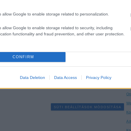
Dr
o allow Google to enable storage related to personalization.
Ha
Ár
o allow Google to enable storage related to security, including
cation functionality and fraud prevention, and other user protection.
Vi
Kö
An
Tetszik
0
CONFIRM
Ga
Ke
enc
orbán viktor
jobbik
csurka istván
nyakó istván
kiss
Data Deletion
Data Access
Privacy Policy
gábor
ifjabb hegedűs lóránt
nemzeti ünnep
szili katalin
Po
örgy
patrubány miklós
On
We
SÜTI BEÁLLÍTÁSOK MÓDOSÍTÁSA
Ko
A 
Kn