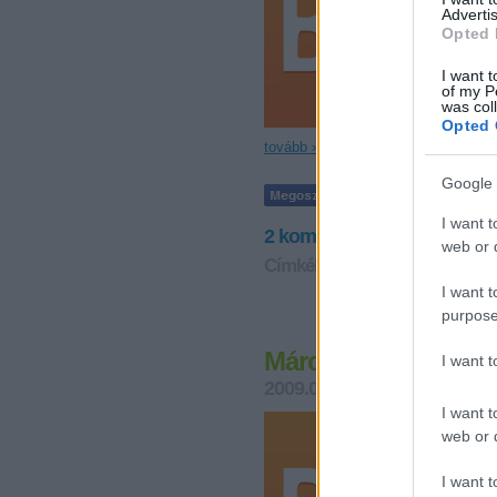
Advertis
Opted 
I want t
of my P
was col
Opted 
tovább »
Google 
I want t
2
komment
web or d
Címkék:
akarom tudni?
I want t
purpose
Március 15. hülyéi
I want 
2009.03.16. 10:12
Vérszegén
I want t
web or d
I want t