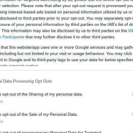
a ünnepi beszédét. (Rövidebben a comment.com-on).Rögtön az
r selection. Please note that after your opt-out request is processed y
t tisztázni, hogy egy dologban egyetértek Szilágyival, ez pedig a
eing interest-based ads based on personal information utilized by us or
őssége. Azonban ezt a…
disclosed to third parties prior to your opt-out. You may separately opt-
losure of your personal information by third parties on the IAB’s list of
. This information may also be disclosed by us to third parties on the
IA
Participants
that may further disclose it to other third parties.
 that this website/app uses one or more Google services and may gath
Tetszik
0
including but not limited to your visit or usage behaviour. You may click 
 to Google and its third-party tags to use your data for below specifi
ogle consent section.
kos
l Data Processing Opt Outs
C
o opt-out of the Sharing of my personal data.
ab
y éjszakai dúvad
In
ak
(
5
)
Hogy lehetne a következő idézetet bevezetni? Sehogy. Megjelent
be
o opt-out of the Sale of my Personal Data.
ma, nyomtatásban, a Nemzeti Sport hasábjain:"Ez utóbbi
dá
megállapítás (ti. "Valahogy mindig a lehető legjobb döntés hozza."
20
In
fe
- VÉD) Brodeur magánéletét tekintve picit sántít, mert 2003-ban…
fo
gy
to opt-out of processing my Personal Data for Targeted