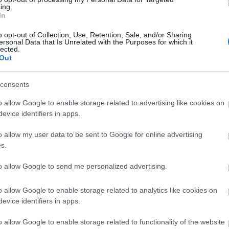
hír
ing.
hü
In
sm
(
4
)
(
4
)
o opt-out of Collection, Use, Retention, Sale, and/or Sharing
ko
ersonal Data that Is Unrelated with the Purposes for which it
gá
lected.
me
Out
(
1
me
(
6
)
orb
consents
Tetszik
0
pol
(
7
)
o allow Google to enable storage related to advertising like cookies on
sa
(
2
evice identifiers in apps.
(
4
)
be
(
5
)
o allow my user data to be sent to Google for online advertising
hu
s.
I
to allow Google to send me personalized advertising.
y éjszakai dúvad
It
o allow Google to enable storage related to analytics like cookies on
12 pontban, a teljesség igénye nélkül, nem fontossági sorrendben.
Em
evice identifiers in apps.
(Idézetek innen). 1. Szili Katalin Szili Katalin avató beszédében
hangsúlyozta: 1848 egyik legfontosabb tanulsága, hogy a
Kil
történelmi korszak kiváltságosai önként lemondtak előjogaikról, az
o allow Google to enable storage related to functionality of the website
elöljárók…
Im