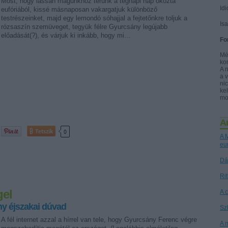
Most, hogy lassan magunkhoz térünk a tegnapi nap okozta
Idi
eufóriából, kissé másnaposan vakargatjuk különböző
testrészeinket, majd egy lemondó sóhajjal a fejtetőnkre toljuk a
Is
rózsaszín szemüveget, tegyük félre Gyurcsány legújabb
előadását(?), és várjuk ki inkább, hogy mi…
Fo
Mé
ko
A 
a
nic
kel
mo
A
Tetszik
0
A M
eu
Dá
Ri
gel
A 
y éjszakai dúvad
Sz
A fél internet azzal a hírrel van tele, hogy Gyurcsány Ferenc végre
A 