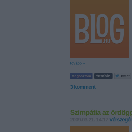
tovább »
3
komment
Szimpátia az ördög
2009.03.21. 14:17
Vérszegén