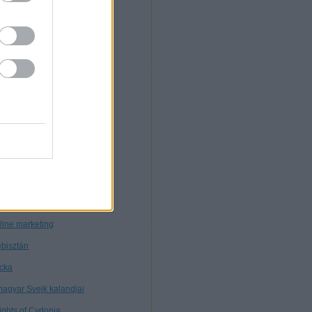
. Morcz
nnibál
nyékkormány
rtuális múzeum
töttségek nélkül
tagon
ybears
ttős mérce
nt ilyen
line marketing
bisztán
cka
magyar Svejk kalandjai
ights of Cydonia