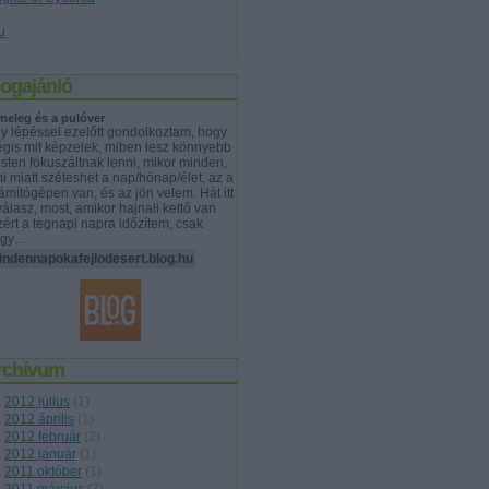
u
logajánló
meleg és a pulóver
y lépéssel ezelőtt gondolkoztam, hogy
gis mit képzelek, miben lesz könnyebb
sten fókuszáltnak lenni, mikor minden,
i miatt széteshet a nap/hónap/élet, az a
ámítógépen van, és az jön velem. Hát itt
válasz, most, amikor hajnali kettő van
zért a tegnapi napra időzítem, csak
ogy…
indennapokafejlodesert.blog.hu
rchívum
2012 július
(
1
)
2012 április
(
1
)
2012 február
(
2
)
2012 január
(
1
)
2011 október
(
1
)
2011 március
(
7
)