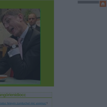
ángörienidiocc
tiatuc feleym zumtuchel mic vogmuc
?