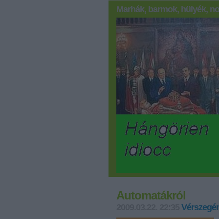
Marhák, barmok, hülyék, no
Automatákról
2009.03.22. 22:35
Vérszegén