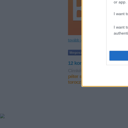
or app.
I want t
I want t
authenti
tovább »
12
komment
·
1
trackback
Címkék:
mszp
gyurcsány fer
péter
sólyom lászló
demszky 
toroczkai lászló
budaházy gy