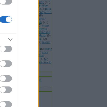
(
13
)
hülye honlap
(
7
)
hülye interjú
(
10
)
lye mondat
(
7
)
hülye reklám
(
6
)
hülye
s
(
7
)
hülye törvény
(
29
)
idióta
(
51
)
index
jááááááték
(
5
)
jobbik
(
6
)
kampány2010
kisteleki istván
(
4
)
kóka jános
(
8
)
rmányválság
(
4
)
magyar
(
4
)
magyar
rda
(
8
)
máv
(
4
)
mdf
(
5
)
médiaipar
(
28
)
leg
(
4
)
mentelmi jog
(
4
)
mlsz
(
5
)
mszp
5
)
mulatozás
(
6
)
napi bilik
(
5
)
négyes
tró
(
4
)
nemmagyar
(
13
)
népszabadság
népszavazás
(
11
)
oktatási rendszer
(
9
)
án viktor
(
15
)
parlamenti pártok
(
12
)
itikai kultúra
(
15
)
rasszizmus
(
9
)
reform
rendőrség
(
5
)
romapolitika
(
8
)
jtószabadság
(
4
)
sólyom lászló
(
6
)
szdsz
0
)
szélsőjobb
(
6
)
szerintem
(
115
)
szex
sziget
(
4
)
szili katalin
(
4
)
szógálati
jelentés
(
29
)
szólásszabadság
(
4
)
tv2
várhidi péter
(
4
)
vicces
(
21
)
welcome to
ngary
(
27
)
Címkefelhő
nnen olvasnak
t olvasok
bermesék rókaszemmel
ltheradical
mortalis