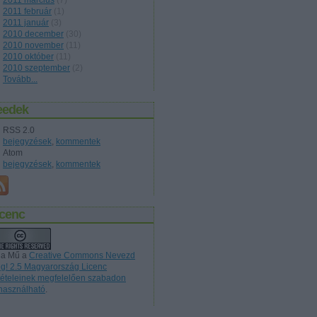
2011 február
(
1
)
2011 január
(
3
)
2010 december
(
30
)
2010 november
(
11
)
2010 október
(
11
)
2010 szeptember
(
2
)
Tovább
...
eedek
RSS 2.0
bejegyzések
,
kommentek
Atom
bejegyzések
,
kommentek
icenc
 a Mű a
Creative Commons Nevezd
g! 2.5 Magyarország Licenc
ltételeinek megfelelően szabadon
lhasználható
.
ódacska, Fődecske,