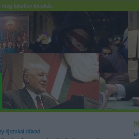
 meg töketlen fecskék
h
y éjszakai dúvad
La