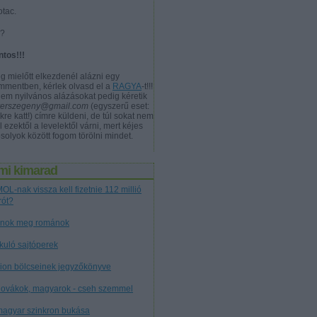
otac.
a?
ntos!!!
g mielőtt elkezdenél alázni egy
mmentben, kérlek olvasd el a
RAGYA
-t!!!
nem nyilvános alázásokat pedig kéretik
verszegeny@gmail.com
(egyszerű eset:
kre katt!) címre küldeni, de túl sokat nem
l ezektől a levelektől várni, mert kéjes
solyok között fogom törölni mindet.
mi kimarad
OL-nak vissza kell fizetnie 112 millió
rót?
nok meg románok
tkuló sajtóperek
cion bölcseinek jegyzőkönyve
lovákok, magyarok - cseh szemmel
magyar szinkron bukása