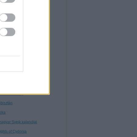
. Morcz
nnibál
nyékkormány
rtuális múzeum
töttségek nélkül
tagon
ybears
ttős mérce
nt ilyen
line marketing
bisztán
cka
magyar Svejk kalandjai
ights of Cydonia