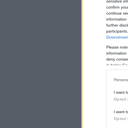
sensitive in
confirm you
continue se
information 
further disc
participants
Downstream 
Please note
information 
deny consent
in below Go
Persona
I want t
Opted 
I want t
Opted 