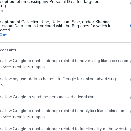
to opt-out of processing my Personal Data for Targeted
hír
ing.
hü
In
sm
(
4
)
(
4
)
o opt-out of Collection, Use, Retention, Sale, and/or Sharing
ko
ersonal Data that Is Unrelated with the Purposes for which it
gá
lected.
me
Out
(
1
me
(
6
)
orb
consents
pol
(
7
)
sa
o allow Google to enable storage related to advertising like cookies on
(
2
evice identifiers in apps.
(
4
)
be
(
5
)
o allow my user data to be sent to Google for online advertising
hu
s.
I
to allow Google to send me personalized advertising.
It
o allow Google to enable storage related to analytics like cookies on
Em
evice identifiers in apps.
Kil
o allow Google to enable storage related to functionality of the website
Im