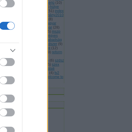
(
13
)
hülye honlap
(
7
)
hülye interjú
(
10
)
lye mondat
(
7
)
hülye reklám
(
6
)
hülye
s
(
7
)
hülye törvény
(
29
)
idióta
(
51
)
index
jááááááték
(
5
)
jobbik
(
6
)
kampány2010
kisteleki istván
(
4
)
kóka jános
(
8
)
rmányválság
(
4
)
magyar
(
4
)
magyar
rda
(
8
)
máv
(
4
)
mdf
(
5
)
médiaipar
(
28
)
leg
(
4
)
mentelmi jog
(
4
)
mlsz
(
5
)
mszp
5
)
mulatozás
(
6
)
napi bilik
(
5
)
négyes
tró
(
4
)
nemmagyar
(
13
)
népszabadság
népszavazás
(
11
)
oktatási rendszer
(
9
)
án viktor
(
15
)
parlamenti pártok
(
12
)
itikai kultúra
(
15
)
rasszizmus
(
9
)
reform
rendőrség
(
5
)
romapolitika
(
8
)
jtószabadság
(
4
)
sólyom lászló
(
6
)
szdsz
0
)
szélsőjobb
(
6
)
szerintem
(
115
)
szex
sziget
(
4
)
szili katalin
(
4
)
szógálati
jelentés
(
29
)
szólásszabadság
(
4
)
tv2
várhidi péter
(
4
)
vicces
(
21
)
welcome to
ngary
(
27
)
Címkefelhő
nnen olvasnak
t olvasok
bermesék rókaszemmel
ltheradical
mortalis