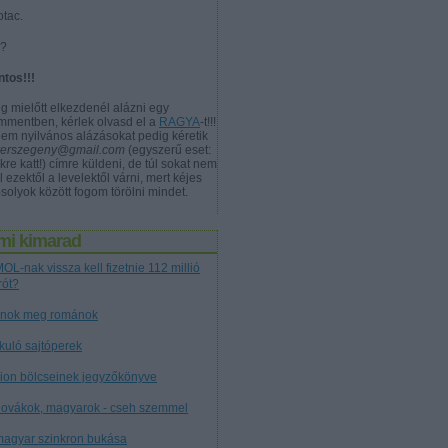
otac.
a?
ntos!!!
g mielőtt elkezdenél alázni egy
mmentben, kérlek olvasd el a
RAGYA
-t!!!
nem nyilvános alázásokat pedig kéretik
verszegeny@gmail.com
(egyszerű eset:
kre katt!) címre küldeni, de túl sokat nem
l ezektől a levelektől várni, mert kéjes
solyok között fogom törölni mindet.
mi kimarad
OL-nak vissza kell fizetnie 112 millió
rót?
nok meg románok
tkuló sajtóperek
cion bölcseinek jegyzőkönyve
lovákok, magyarok - cseh szemmel
magyar szinkron bukása