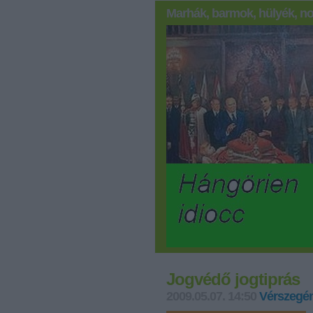
Marhák, barmok, hülyék, no
Jogvédő jogtiprás
2009.05.07. 14:50
Vérszegén