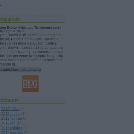
u
logajánló
ylen Brown debutta ufficialmente con i
iladelphia 76ers
ylen Brown è ufficialmente entrato a far
rte dei Philadelphia 76ers. Parlando
lla sua cessione dai Boston Celtics,
ylen Brown, indossando la canotta nba
onto della squadra, ha ammesso la sua
lusione per come la squadra ha gestito
 situazione e per la comunicazione. Sta
rcando di…
antidellamaglia.blog.hu
rchívum
2012 július
(
1
)
2012 április
(
1
)
2012 február
(
2
)
2012 január
(
1
)
2011 október
(
1
)
2011 március
(
7
)