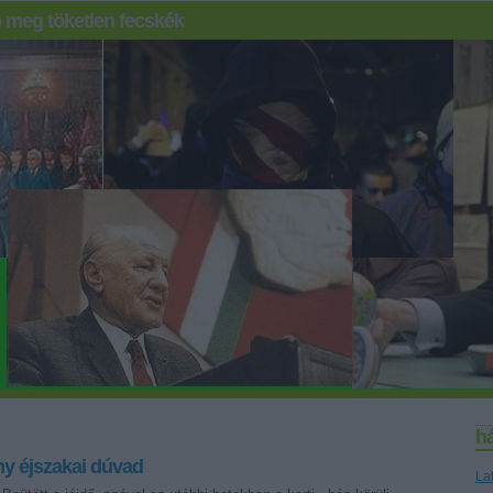
 meg töketlen fecskék
h
y éjszakai dúvad
La