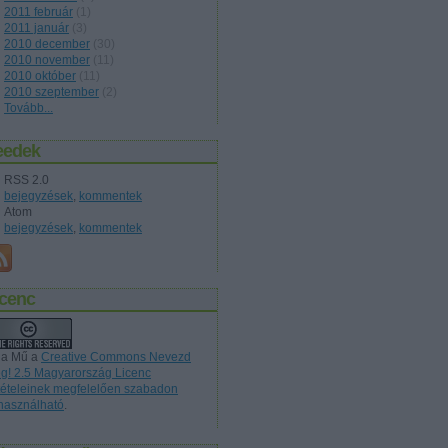
2011 február
(
1
)
2011 január
(
3
)
2010 december
(
30
)
2010 november
(
11
)
2010 október
(
11
)
2010 szeptember
(
2
)
Tovább
...
eedek
RSS 2.0
bejegyzések
,
kommentek
Atom
bejegyzések
,
kommentek
icenc
 a Mű a
Creative Commons Nevezd
g! 2.5 Magyarország Licenc
ltételeinek megfelelően szabadon
lhasználható
.