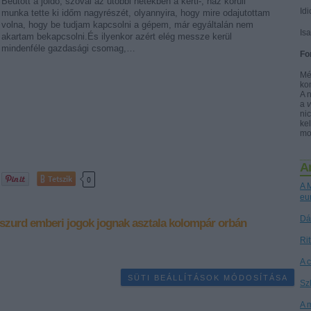
Beütött a jóidő, szóval az utóbbi hetekben a kerti-, ház körüli
Idi
munka tette ki időm nagyrészét, olyannyira, hogy mire odajutottam
volna, hogy be tudjam kapcsolni a gépem, már egyáltalán nem
Is
akartam bekapcsolni.És ilyenkor azért elég messze kerül
mindenféle gazdasági csomag,…
Fo
Mé
ko
A 
a
nic
kel
mo
A
Tetszik
0
A M
eu
Dá
szurd
emberi jogok
jognak asztala
kolompár orbán
Ri
A 
SÜTI BEÁLLÍTÁSOK MÓDOSÍTÁSA
Sz
A 