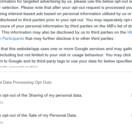
formation for targeted advertising by us, please use the below opt-out s
r selection. Please note that after your opt-out request is processed y
eing interest-based ads based on personal information utilized by us or
disclosed to third parties prior to your opt-out. You may separately opt-
losure of your personal information by third parties on the IAB’s list of
. This information may also be disclosed by us to third parties on the
IA
Participants
that may further disclose it to other third parties.
 that this website/app uses one or more Google services and may gath
including but not limited to your visit or usage behaviour. You may click 
 to Google and its third-party tags to use your data for below specifi
ogle consent section.
l Data Processing Opt Outs
C
o opt-out of the Sharing of my personal data.
ab
ak
In
(
5
)
be
dá
o opt-out of the Sale of my Personal Data.
20
In
fe
fo
gy