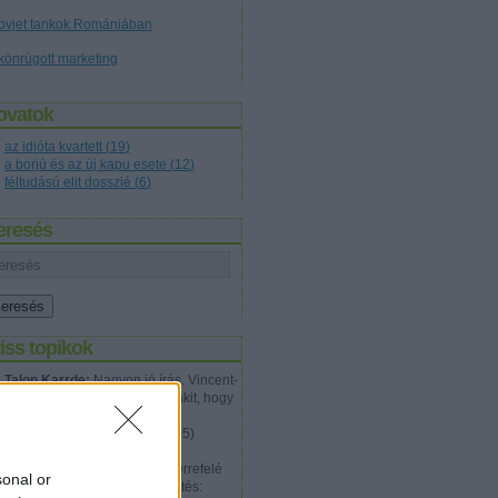
ovjet tankok Romániában
könrúgott marketing
ovatok
az idióta kvartett
(
19
)
a borjú és az új kapu esete
(
12
)
féltudású elit dosszié
(
6
)
eresés
iss topikok
Talon Karrde:
Nagyon jó írás. Vincent-
en próbáltam meggyőzni valakit, hogy
nem jól van ez az egész és a
problémá...
(
2012.07.20. 12:05
)
Tökéletes gyilkosság
Walter Hartwell White:
Épp errefelé
sonal or
jártam megint, és ez a megfejtés: