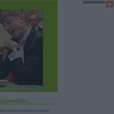
ángörienidiocc
tiatuc feleym zumtuchel mic vogmuc
?