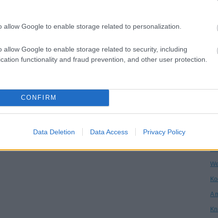
Dr
o allow Google to enable storage related to personalization.
Ha
Ár
o allow Google to enable storage related to security, including
Vi
cation functionality and fraud prevention, and other user protection.
Kö
An
CONFIRM
Ga
Ke
Data Deletion
Data Access
Privacy Policy
Po
On
We
Ko
A 
Kn