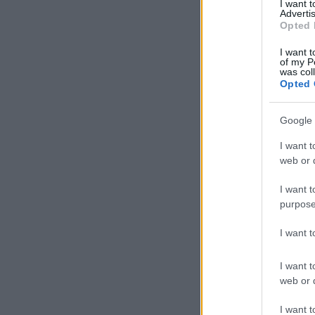
I want 
Advertis
Opted 
I want t
of my P
was col
Opted 
Google 
I want t
web or d
I want t
purpose
I want 
I want t
web or d
I want t