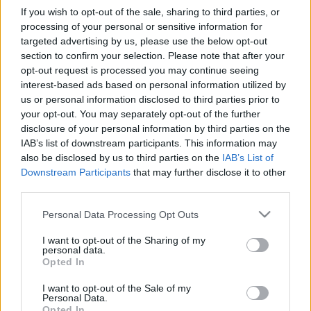
amúgy, de az irritáló név miatt sosem olvastam bele)
If you wish to opt-out of the sale, sharing to third parties, or
Őszintén? Hát mit mondjak?Remélem nincs.
processing of your personal or sensitive information for
targeted advertising by us, please use the below opt-out
section to confirm your selection. Please note that after your
Az élet napos oldalán
opt-out request is processed you may continue seeing
interest-based ads based on personal information utilized by
Vérszegény éjszakai dúvad
•
2009. november 06.
0
us or personal information disclosed to third parties prior to
your opt-out. You may separately opt-out of the further
Olvasom, hogy Magyarország adóparadicsom. A
disclosure of your personal information by third parties on the
cím hallatán először persze megdöbbenek, de
IAB’s list of downstream participants. This information may
mielőtt boldog tenyérdörzsölések közepette
also be disclosed by us to third parties on the
IAB’s List of
hátradőlnék egy karosszékben, azért elolvasom a
Downstream Participants
that may further disclose it to other
cikket is. Szóval Magyarország adóparadicsom, de
third parties.
nem úgy, mint a Kajmán-szigetek, ahol…
Please note that this website/app uses one or more Google
Personal Data Processing Opt Outs
services and may gather and store information including but
A biológia fontossága
not limited to your visit or usage behaviour. You may click to
I want to opt-out of the Sharing of my
personal data.
grant or deny consent to Google and its third-party tags to
Vérszegény éjszakai dúvad
•
2009. november 03.
5
Opted In
use your data for below specified purposes in below Google
consent section.
I want to opt-out of the Sale of my
A biológia fontos tantárgy. Gondolom. Engem soha
Personal Data.
Opted In