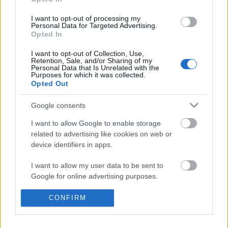
nem nyűgözött le igazából, csak annyiban,
amennyiben az állatkertben, vagy az erdőben, vagy
I want to opt-out of processing my
egyéb helyen, vagy fotókon jó volt nézegetni az
Personal Data for Targeted Advertising.
állatokat, bár elképzelésem sincs arról, hogy pl. az
Opted In
állatkerti állatok mennyire élvezik…
I want to opt-out of Collection, Use,
Retention, Sale, and/or Sharing of my
Personal Data that Is Unrelated with the
A Fradi és az Szdsz
Purposes for which it was collected.
Opted Out
Vérszegény éjszakai dúvad
•
2009. november 02.
6
Google consents
Gondolom kevesen vannak, akik nem tudják, hogy
I want to allow Google to enable storage
mi történt szombaton a Ferencváros - Diósgyőr
related to advertising like cookies on web or
elnevezésű labdarúgó mérkőzésnek nevezett
device identifiers in apps.
eseményen. Ha akad még ilyen, akkor itt
tájékozódhat. Aztán azóta persze zajlik az élet,
I want to allow my user data to be sent to
elhatárolódik mindenki, hirtelen Draskovicsnak is…
Google for online advertising purposes.
Spammel a Velvet?
I want to allow Google to send me
CONFIRM
personalized advertising.
Vérszegény éjszakai dúvad
•
2009. november 02.
7