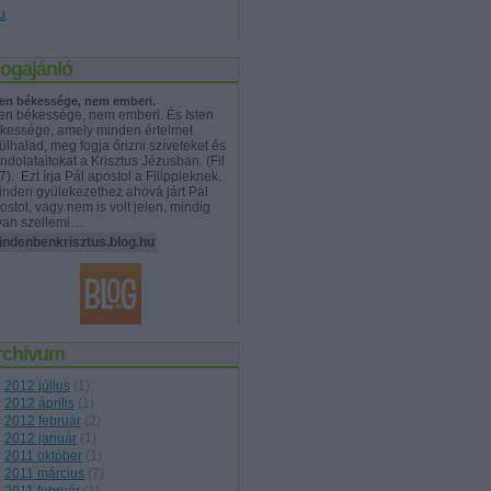
u
logajánló
ten békessége, nem emberi.
ten békessége, nem emberi. És Isten
kessége, amely minden értelmet
lülhalad, meg fogja őrizni szíveteket és
ndolataitokat a Krisztus Jézusban. (Fil
 7). Ezt írja Pál apostol a Filippieknek.
nden gyülekezethez ahová járt Pál
ostol, vagy nem is volt jelen, mindig
yan szellemi…
indenbenkrisztus.blog.hu
rchívum
2012 július
(
1
)
2012 április
(
1
)
2012 február
(
2
)
2012 január
(
1
)
2011 október
(
1
)
2011 március
(
7
)