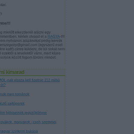
otac.
a?
ntos!!!
g mielőtt elkezdenél alázni egy
mmentben, kérlek olvasd el a
RAGYA
-t!!!
nem nyilvános alázásokat pedig kéretik
verszegeny@gmail.com
(egyszerű eset:
kre katt!) címre küldeni, de túl sokat nem
l ezektől a levelektől várni, mert kéjes
solyok között fogom törölni mindet.
mi kimarad
OL-nak vissza kell fizetnie 112 millió
rót?
nok meg románok
tkuló sajtóperek
cion bölcseinek jegyzőkönyve
lovákok, magyarok - cseh szemmel
magyar szinkron bukása