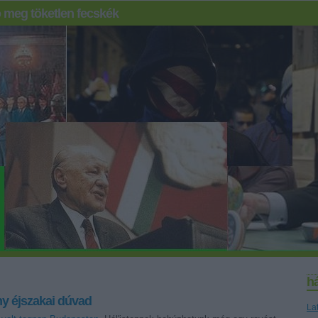
 meg töketlen fecskék
h
y éjszakai dúvad
La