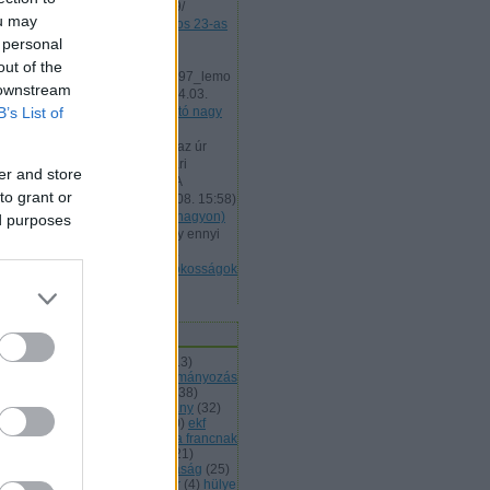
www.imdb.com/title/tt0481369/
ou may
(
2012.06.10. 10:29
)
A titokzatos 23-as
debreceni.blog:
Lemondott a
 personal
bulvárkacsa
out of the
www.vagy.hu/tartalom/cikk/1997_lemo
 downstream
ndott_a_bulvarkacsa
(
2012.04.03.
B’s List of
15:56
)
Breaking news: Szíjjártó nagy
napja?
debreceni.blog:
Orbánk bán az úr
2012. évében. Értékelés Bihari
er and store
Ernő2012. február 08. 12:55 A
to grant or
szocialisták felbo...
(
2012.02.08. 15:58
)
Évértékelő-értékelő (de nem nagyon)
ed purposes
GBL:
Hm, hol a folytatás, vagy ennyi
volt, jött a megfojtatás? Haha.
(
2011.11.22. 13:37
)
Reggeli okosságok
- Fente Levente különszám
ímkék
szurd
(
62
)
adózás
(
8
)
ajánló
(
13
)
arom tudni?
(
28
)
álhír
(
5
)
alkotmányozás
apeh
(
9
)
az köznek állapotja
(
38
)
szél a polgár
(
17
)
bkv
(
9
)
botrány
(
32
)
vid ibolya
(
5
)
egészségügy
(
10
)
ekf
10
(
4
)
emberi jogok
(
4
)
ezt mi a francnak
lcímkézni
(
17
)
fidesz
(
14
)
foci
(
21
)
gyasztói társadalom
(
10
)
gazdaság
(
25
)
urcsány ferenc
(
30
)
horn gábor
(
4
)
hülye