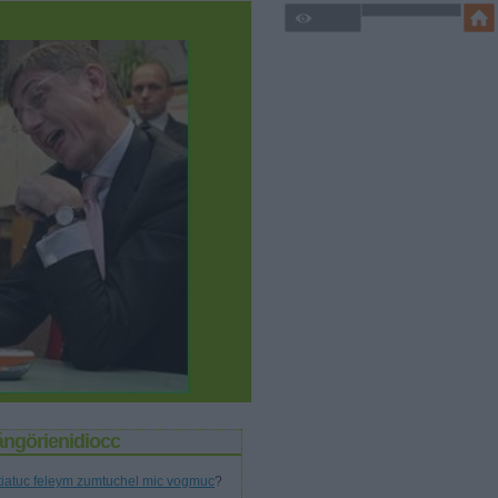
ángörienidiocc
tiatuc feleym zumtuchel mic vogmuc
?