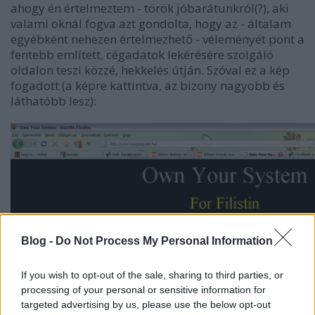
ahogy én értelmeztem - török jóbarátunkról(?), aki
valami oknál fogva azt gondolta, hogy az - általam
egyébként nehezen értelmezhető - véleményét pont a
fentebb említett, cégadatok lekérésére szolgáló
oldalon teszi közzé, hekkelés útján. Szóval ez a kép
fogadott (a képre kattintva, az bizony nagyobb és
láthatóbb lesz):
Blog -
Do Not Process My Personal Information
If you wish to opt-out of the sale, sharing to third parties, or
processing of your personal or sensitive information for
targeted advertising by us, please use the below opt-out