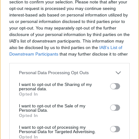
section to confirm your selection. Please note that after your
opt-out request is processed you may continue seeing
interest-based ads based on personal information utilized by
us or personal information disclosed to third parties prior to
your opt-out. You may separately opt-out of the further
disclosure of your personal information by third parties on the
IAB’s list of downstream participants. This information may
also be disclosed by us to third parties on the
IAB’s List of
Downstream Participants
that may further disclose it to other
third parties.
Please note that this website/app uses one or more Google
Personal Data Processing Opt Outs
services and may gather and store information including but
not limited to your visit or usage behaviour. You may click to
I want to opt-out of the Sharing of my
personal data.
grant or deny consent to Google and its third-party tags to
Opted In
use your data for below specified purposes in below Google
Címkék:
ezt mi a francnak felcímkézni
consent section.
I want to opt-out of the Sale of my
Personal Data.
Opted In
I want to opt-out of processing my
Ajánlott bejegyzések:
Personal Data for Targeted Advertising.
Opted In