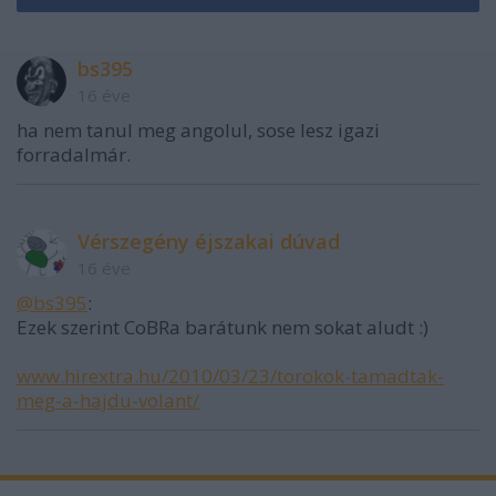
bs395
16 éve
ha nem tanul meg angolul, sose lesz igazi
forradalmár.
Vérszegény éjszakai dúvad
16 éve
@bs395
:
Ezek szerint CoBRa barátunk nem sokat aludt :)
www.hirextra.hu/2010/03/23/torokok-tamadtak-
meg-a-hajdu-volant/