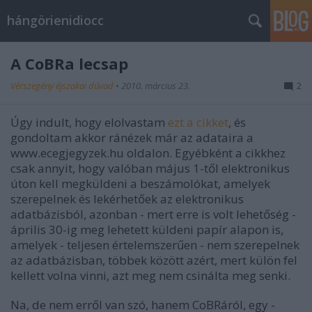
hángörienidiocc
A CoBRa lecsap
Vérszegény éjszakai dúvad
•
2010. március 23.
2
Úgy indult, hogy elolvastam
ezt a cikket
, és
gondoltam akkor ránézek már az adataira a
www.ecegjegyzek.hu oldalon. Egyébként a cikkhez
csak annyit, hogy valóban május 1-től elektronikus
úton kell megküldeni a beszámolókat, amelyek
szerepelnek és lekérhetőek az elektronikus
adatbázisból, azonban - mert erre is volt lehetőség -
április 30-ig meg lehetett küldeni papír alapon is,
amelyek - teljesen értelemszerűen - nem szerepelnek
az adatbázisban, többek között azért, mert külön fel
kellett volna vinni, azt meg nem csinálta meg senki.
Na, de nem erről van szó, hanem CoBRáról, egy -