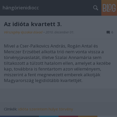
hángörienidiocc
Az idióta kvartett 3.
Vérszegény éjszakai dúvad
•
2010. december 01.
6
Mivel a Cser-Palkovics András, Rogán Antal és
Menczer Erzsébet alkotta trió nem vonta vissza a
törvényjavaslatát, illetve Szalai Annamária sem
tiltakozott a túlzott hatalom ellen, amelyet a kezébe
kap, továbbra is fenntartom azon véleményem,
miszerint a fent megnevezett emberek alkotják
Magyarország legidiótább kvartettjét.
Címkék:
idióta
szerintem
hülye törvény