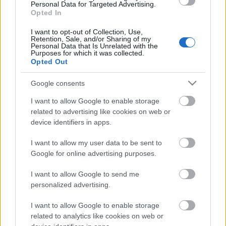
Personal Data for Targeted Advertising.
VAGY
Opted In
I want to opt-out of Collection, Use,
Retention, Sale, and/or Sharing of my
Personal Data that Is Unrelated with the
Purposes for which it was collected.
Opted Out
yda
Google consents
15 éve
I want to allow Google to enable storage
Hángörien idiocc=hányingeri idióta
related to advertising like cookies on web or
device identifiers in apps.
I want to allow my user data to be sent to
Studt
Google for online advertising purposes.
15 éve
I want to allow Google to send me
NEM BAJ, EZEK IS SZÁMON LESZNEK KÉRVE--ÉS
personalized advertising.
KÚRHATJÁK A SZALAIT --majd a
börtönbe.:DDDDDArogán Toni a Menczelt tolja maj,
I want to allow Google to enable storage
a Cserpalkó csontváz a Szalain hancúrozik-Ennyi
related to analytics like cookies on web or
marad nekik!!!!!!