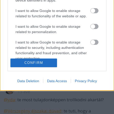
device identifiers in apps.
I want to allow Google to enable storage
related to functionality of the website or app.
Vérszegény éjszakai dúvad
15 éve
I want to allow Google to enable storage
@yda
:
related to personalization.
ugyan, ugyan, tudsz te ennél jobbat is...
I want to allow Google to enable storage
related to security, including authentication
@Studt
:
functionality and fraud prevention, and other
"ezek is"
user protection.
mesélj, miről nem tudok. hát még kik lettek
CONFIRM
számonkérve?
Data Deletion
Data Access
Privacy Policy
immortalis
15 éve
@yda
: te most tulajdonképpen trollkodni akartál?
@Vérszegény éjszakai dúvad
: te tuti, hogy a