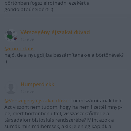
börtönben fogsz elrothadni ezekért a
gondolatbűneidért! :)
Vérszegény éjszakai dúvad
15 éve
@immortalis
:
najó, de a nyugdíjba beszámítanak-e a börtönévek?
:)
Humperdickk
15 éve
@Vérszegény éjszakai dúvad
: nem számítanak bele.
Azt viszont nem tudom, hogy ha nem fizettél mnyp-
be, mert börtönben ültél, visszaszerződtél-e a
társadalombiztosítás rendszerébe? Mint azok a
sumák minimálbéresek, akik jelenleg kapják a