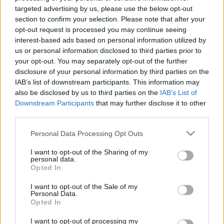
Az akciócsoport
targeted advertising by us, please use the below opt-out
section to confirm your selection. Please note that after your
opt-out request is processed you may continue seeing
interest-based ads based on personal information utilized by
us or personal information disclosed to third parties prior to
Az idióta kvartett 20.
your opt-out. You may separately opt-out of the further
disclosure of your personal information by third parties on the
IAB’s list of downstream participants. This information may
also be disclosed by us to third parties on the
IAB’s List of
Downstream Participants
that may further disclose it to other
Szólj hozzá!
third parties.
A hozzászóláshoz be kell lépned!
Please note that this website/app uses one or more Google
Personal Data Processing Opt Outs
services and may gather and store information including but
not limited to your visit or usage behaviour. You may click to
I want to opt-out of the Sharing of my
personal data.
grant or deny consent to Google and its third-party tags to
Opted In
use your data for below specified purposes in below Google
consent section.
I want to opt-out of the Sale of my
Personal Data.
Opted In
I want to opt-out of processing my