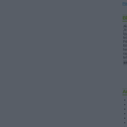
Pil
B
Jé
Jé
Íg
fe
Pé
fö
he
ra
fe
e
A