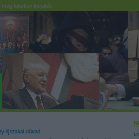
 meg töketlen fecskék
h
y éjszakai dúvad
La