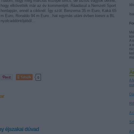
Tudom, hogy még március közepe sincs, de biztos vagyok benne,
Idi
hogy elkövették már az év kommentjét. Ráadásul a Nemzeti Sport
honlapján, ennél a cikknél. Így szól: Benzema 35 m Euro, Kaká 65
Is
m Euro, Ronaldo 94 m Euro...hat egymás utáni évben kiesni a BL
nyolcaddöntőjéből…
Fo
Mé
ko
A 
a
nic
kel
mo
A
Tetszik
0
A M
eu
Dá
ar
Ri
A 
Sz
y éjszakai dúvad
A 