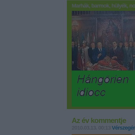
Marhák, barmok, hülyék, no
Az év kommentje
2010.03.13. 00:13
Vérszegén