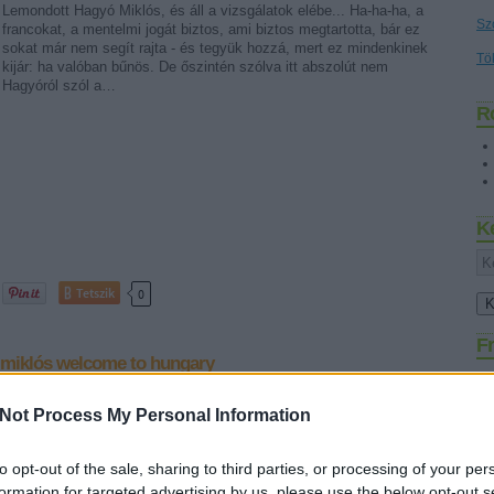
Lemondott Hagyó Miklós, és áll a vizsgálatok elébe... Ha-ha-ha, a
Sz
francokat, a mentelmi jogát biztos, ami biztos megtartotta, bár ez
sokat már nem segít rajta - és tegyük hozzá, mert ez mindenkinek
Tö
kijár: ha valóban bűnös. De őszintén szólva itt abszolút nem
Hagyóról szól a…
R
K
Tetszik
0
Fr
miklós
welcome to hungary
Not Process My Personal Information
SÜTI BEÁLLÍTÁSOK MÓDOSÍTÁSA
to opt-out of the sale, sharing to third parties, or processing of your per
formation for targeted advertising by us, please use the below opt-out s