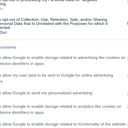
hír
ing.
hü
In
sm
(
4
)
(
4
)
o opt-out of Collection, Use, Retention, Sale, and/or Sharing
ko
ersonal Data that Is Unrelated with the Purposes for which it
gá
lected.
me
Out
(
1
me
(
6
)
orb
consents
pol
(
7
)
o allow Google to enable storage related to advertising like cookies on
sa
(
2
evice identifiers in apps.
(
4
)
be
(
5
)
o allow my user data to be sent to Google for online advertising
hu
s.
I
to allow Google to send me personalized advertising.
It
o allow Google to enable storage related to analytics like cookies on
Em
evice identifiers in apps.
Kil
o allow Google to enable storage related to functionality of the website
Im