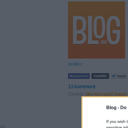
tovább »
13
komment
Címkék:
bkv
korrupció
hagyó 
Blog -
Do 
If you wish 
sensitive in