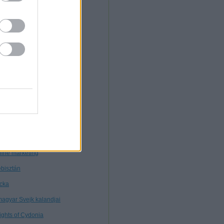
. Morcz
nnibál
nyékkormány
rtuális múzeum
töttségek nélkül
tagon
ybears
ttős mérce
nt ilyen
line marketing
bisztán
cka
magyar Svejk kalandjai
ights of Cydonia