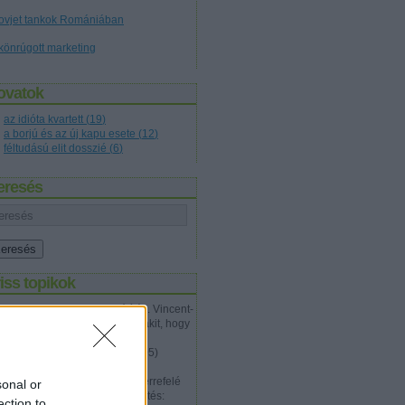
ovjet tankok Romániában
könrúgott marketing
ovatok
az idióta kvartett
(
19
)
a borjú és az új kapu esete
(
12
)
féltudású elit dosszié
(
6
)
eresés
iss topikok
Talon Karrde:
Nagyon jó írás. Vincent-
en próbáltam meggyőzni valakit, hogy
nem jól van ez az egész és a
problémá...
(
2012.07.20. 12:05
)
Tökéletes gyilkosság
Walter Hartwell White:
Épp errefelé
sonal or
jártam megint, és ez a megfejtés:
ection to