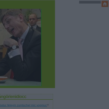
ángörienidiocc
tiatuc feleym zumtuchel mic vogmuc
?