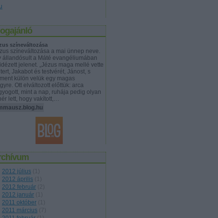
u
logajánló
zus színeváltozása
zus színeváltozása a mai ünnep neve.
y állandósult a Máté evangéliumában
lidézett jelenet. „Jézus maga mellé vette
tert, Jakabot és testvérét, Jánost, s
lment külön velük egy magas
gyre. Ott elváltozott előttük: arca
gyogott, mint a nap, ruhája pedig olyan
hér lett, hogy vakított,…
mmausz.blog.hu
rchívum
2012 július
(
1
)
2012 április
(
1
)
2012 február
(
2
)
2012 január
(
1
)
2011 október
(
1
)
2011 március
(
7
)