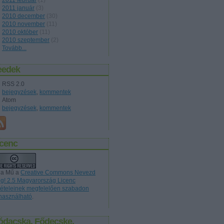
2011 február
(
1
)
2011 január
(
3
)
2010 december
(
30
)
2010 november
(
11
)
2010 október
(
11
)
2010 szeptember
(
2
)
Tovább
...
eedek
RSS 2.0
bejegyzések
,
kommentek
Atom
bejegyzések
,
kommentek
icenc
 a Mű a
Creative Commons Nevezd
g! 2.5 Magyarország Licenc
ltételeinek megfelelően szabadon
lhasználható
.
ódacska, Fődecske,