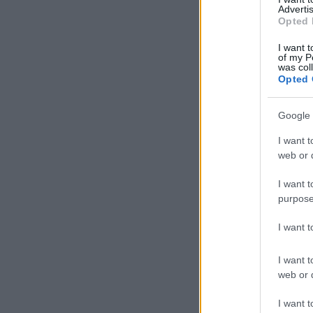
Advertis
Opted 
I want t
of my P
was col
Opted 
Google 
I want t
web or d
I want t
purpose
I want 
I want t
web or d
I want t