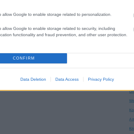
Dr
o allow Google to enable storage related to personalization.
Ha
Ár
o allow Google to enable storage related to security, including
cation functionality and fraud prevention, and other user protection.
Vi
Kö
An
CONFIRM
Ga
Ke
Data Deletion
Data Access
Privacy Policy
Po
On
We
Ko
A 
Kn