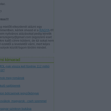
otac.
a?
ntos!!!
g mielőtt elkezdenél alázni egy
mmentben, kérlek olvasd el a
RAGYA
-t!!!
nem nyilvános alázásokat pedig kéretik
verszegeny@gmail.com
(egyszerű eset:
kre katt!) címre küldeni, de túl sokat nem
l ezektől a levelektől várni, mert kéjes
solyok között fogom törölni mindet.
mi kimarad
OL-nak vissza kell fizetnie 112 millió
rót?
nok meg románok
tkuló sajtóperek
cion bölcseinek jegyzőkönyve
lovákok, magyarok - cseh szemmel
magyar szinkron bukása