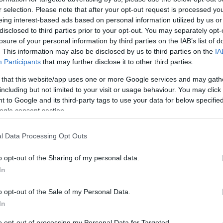
r selection. Please note that after your opt-out request is processed y
eing interest-based ads based on personal information utilized by us or
disclosed to third parties prior to your opt-out. You may separately opt-
losure of your personal information by third parties on the IAB’s list of
. This information may also be disclosed by us to third parties on the
IA
Participants
that may further disclose it to other third parties.
 that this website/app uses one or more Google services and may gath
including but not limited to your visit or usage behaviour. You may click 
 to Google and its third-party tags to use your data for below specifi
ogle consent section.
l Data Processing Opt Outs
C
o opt-out of the Sharing of my personal data.
ab
In
ak
(
5
)
be
o opt-out of the Sale of my Personal Data.
dá
20
In
fe
fo
gy
to opt-out of processing my Personal Data for Targeted