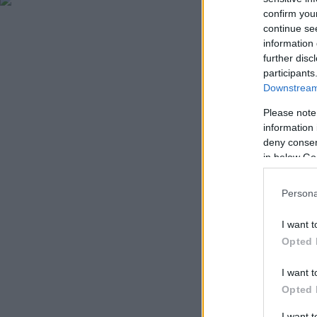
confirm you
continue se
information 
further disc
participants
Downstream 
Please note
information 
deny consent
in below Go
Persona
I want t
Opted 
I want t
Opted 
I want 