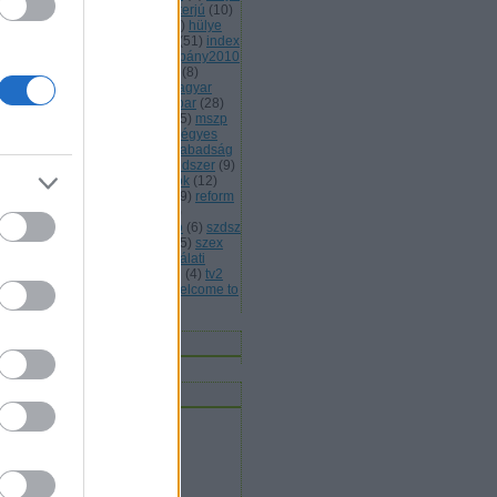
(
13
)
hülye honlap
(
7
)
hülye interjú
(
10
)
lye mondat
(
7
)
hülye reklám
(
6
)
hülye
s
(
7
)
hülye törvény
(
29
)
idióta
(
51
)
index
jááááááték
(
5
)
jobbik
(
6
)
kampány2010
kisteleki istván
(
4
)
kóka jános
(
8
)
rmányválság
(
4
)
magyar
(
4
)
magyar
rda
(
8
)
máv
(
4
)
mdf
(
5
)
médiaipar
(
28
)
leg
(
4
)
mentelmi jog
(
4
)
mlsz
(
5
)
mszp
5
)
mulatozás
(
6
)
napi bilik
(
5
)
négyes
tró
(
4
)
nemmagyar
(
13
)
népszabadság
népszavazás
(
11
)
oktatási rendszer
(
9
)
án viktor
(
15
)
parlamenti pártok
(
12
)
itikai kultúra
(
15
)
rasszizmus
(
9
)
reform
rendőrség
(
5
)
romapolitika
(
8
)
jtószabadság
(
4
)
sólyom lászló
(
6
)
szdsz
0
)
szélsőjobb
(
6
)
szerintem
(
115
)
szex
sziget
(
4
)
szili katalin
(
4
)
szógálati
jelentés
(
29
)
szólásszabadság
(
4
)
tv2
várhidi péter
(
4
)
vicces
(
21
)
welcome to
ngary
(
27
)
Címkefelhő
nnen olvasnak
t olvasok
bermesék rókaszemmel
ltheradical
mortalis