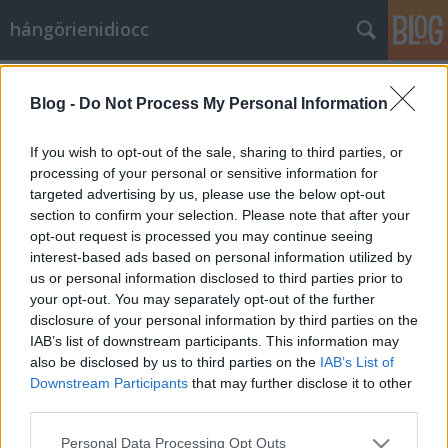
hángörienidiocc
Unalom
Blog -
Do Not Process My Personal Information
Vérszegény éjszakai dúvad
•
2010. március 26.
15
If you wish to opt-out of the sale, sharing to third parties, or
Hát az a helyzet tisztelt választótársaim, hogy
processing of your personal or sensitive information for
bármilyen izgalmas kampányra is lehetett
targeted advertising by us, please use the below opt-out
számítani, azt hiszem, ez a mostani messze a
section to confirm your selection. Please note that after your
opt-out request is processed you may continue seeing
legunalmasabb mind közül. Ugyan felböffentenek
interest-based ads based on personal information utilized by
pár, tényleg égig érő kacajra sarkalló beszólást,
us or personal information disclosed to third parties prior to
azonban hol vannak azok a régi (mondjuk a…
your opt-out. You may separately opt-out of the further
disclosure of your personal information by third parties on the
A CoBRa lecsap
IAB’s list of downstream participants. This information may
also be disclosed by us to third parties on the
IAB’s List of
Vérszegény éjszakai dúvad
•
2010. március 23.
2
Downstream Participants
that may further disclose it to other
third parties.
Úgy indult, hogy elolvastam ezt a cikket, és
Please note that this website/app uses one or more Google
gondoltam akkor ránézek már az adataira a
Personal Data Processing Opt Outs