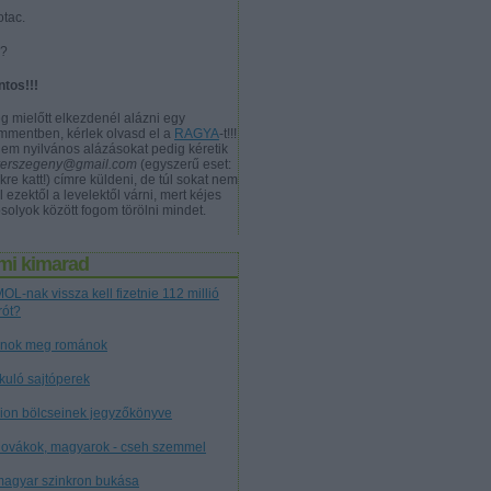
otac.
a?
ntos!!!
g mielőtt elkezdenél alázni egy
mmentben, kérlek olvasd el a
RAGYA
-t!!!
nem nyilvános alázásokat pedig kéretik
verszegeny@gmail.com
(egyszerű eset:
kre katt!) címre küldeni, de túl sokat nem
l ezektől a levelektől várni, mert kéjes
solyok között fogom törölni mindet.
mi kimarad
OL-nak vissza kell fizetnie 112 millió
rót?
nok meg románok
tkuló sajtóperek
cion bölcseinek jegyzőkönyve
lovákok, magyarok - cseh szemmel
magyar szinkron bukása