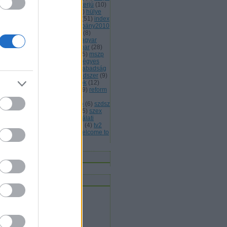
(
13
)
hülye honlap
(
7
)
hülye interjú
(
10
)
lye mondat
(
7
)
hülye reklám
(
6
)
hülye
s
(
7
)
hülye törvény
(
29
)
idióta
(
51
)
index
jááááááték
(
5
)
jobbik
(
6
)
kampány2010
kisteleki istván
(
4
)
kóka jános
(
8
)
rmányválság
(
4
)
magyar
(
4
)
magyar
rda
(
8
)
máv
(
4
)
mdf
(
5
)
médiaipar
(
28
)
leg
(
4
)
mentelmi jog
(
4
)
mlsz
(
5
)
mszp
5
)
mulatozás
(
6
)
napi bilik
(
5
)
négyes
tró
(
4
)
nemmagyar
(
13
)
népszabadság
népszavazás
(
11
)
oktatási rendszer
(
9
)
án viktor
(
15
)
parlamenti pártok
(
12
)
itikai kultúra
(
15
)
rasszizmus
(
9
)
reform
rendőrség
(
5
)
romapolitika
(
8
)
jtószabadság
(
4
)
sólyom lászló
(
6
)
szdsz
0
)
szélsőjobb
(
6
)
szerintem
(
115
)
szex
sziget
(
4
)
szili katalin
(
4
)
szógálati
jelentés
(
29
)
szólásszabadság
(
4
)
tv2
várhidi péter
(
4
)
vicces
(
21
)
welcome to
ngary
(
27
)
Címkefelhő
nnen olvasnak
t olvasok
bermesék rókaszemmel
ltheradical
mortalis