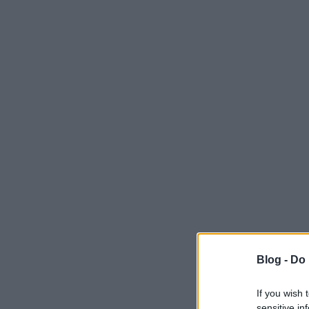
Blog -
Do 
If you wish 
sensitive in