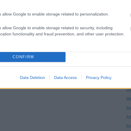
Dr
o allow Google to enable storage related to personalization.
Ha
Ár
o allow Google to enable storage related to security, including
cation functionality and fraud prevention, and other user protection.
Vi
Kö
An
CONFIRM
Ga
Ke
Data Deletion
Data Access
Privacy Policy
Po
On
We
Ko
A 
Kn