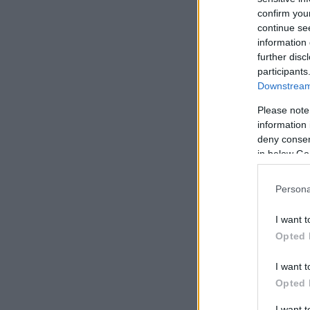
confirm you
continue se
information 
further disc
participants
Downstream 
Please note
information 
deny consent
in below Go
Persona
I want t
Opted 
I want t
Opted 
I want 