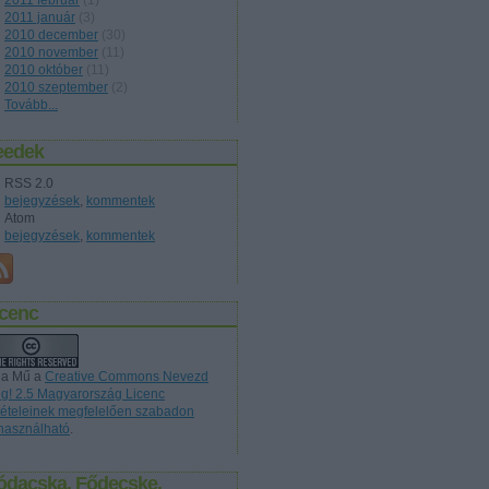
2011 február
(
1
)
2011 január
(
3
)
2010 december
(
30
)
2010 november
(
11
)
2010 október
(
11
)
2010 szeptember
(
2
)
Tovább
...
eedek
RSS 2.0
bejegyzések
,
kommentek
Atom
bejegyzések
,
kommentek
icenc
 a Mű a
Creative Commons Nevezd
g! 2.5 Magyarország Licenc
ltételeinek megfelelően szabadon
lhasználható
.
ódacska, Fődecske,