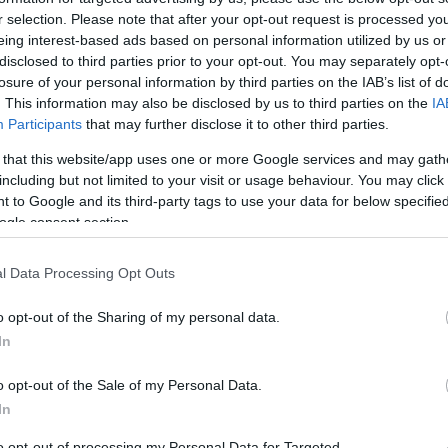
r selection. Please note that after your opt-out request is processed y
eing interest-based ads based on personal information utilized by us or
disclosed to third parties prior to your opt-out. You may separately opt-
losure of your personal information by third parties on the IAB’s list of
. This information may also be disclosed by us to third parties on the
IA
Participants
that may further disclose it to other third parties.
 that this website/app uses one or more Google services and may gath
including but not limited to your visit or usage behaviour. You may click 
 to Google and its third-party tags to use your data for below specifi
ogle consent section.
l Data Processing Opt Outs
C
o opt-out of the Sharing of my personal data.
ab
In
ak
(
5
)
be
o opt-out of the Sale of my Personal Data.
dá
20
In
fe
fo
gy
to opt-out of processing my Personal Data for Targeted