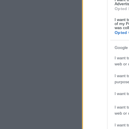
Advertis
Opted 
I want t
of my P
was col
Opted 
Google 
I want t
web or d
I want t
purpose
I want 
I want t
web or d
I want t