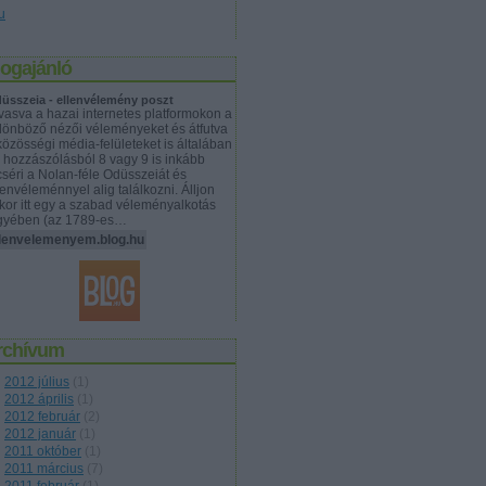
u
logajánló
üsszeia - ellenvélemény poszt
vasva a hazai internetes platformokon a
lönböző nézői véleményeket és átfutva
közösségi média-felületeket is általában
 hozzászólásból 8 vagy 9 is inkább
cséri a Nolan-féle Odüsszeiát és
lenvéleménnyel alig találkozni. Álljon
kor itt egy a szabad véleményalkotás
gyében (az 1789-es…
llenvelemenyem.blog.hu
rchívum
2012 július
(
1
)
2012 április
(
1
)
2012 február
(
2
)
2012 január
(
1
)
2011 október
(
1
)
2011 március
(
7
)