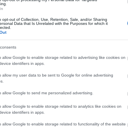
hír
ing.
hü
In
sm
(
4
)
(
4
)
o opt-out of Collection, Use, Retention, Sale, and/or Sharing
ko
ersonal Data that Is Unrelated with the Purposes for which it
gá
lected.
me
Out
(
1
me
(
6
)
orb
consents
pol
(
7
)
o allow Google to enable storage related to advertising like cookies on
sa
(
2
evice identifiers in apps.
(
4
)
be
(
5
)
o allow my user data to be sent to Google for online advertising
hu
s.
I
to allow Google to send me personalized advertising.
It
o allow Google to enable storage related to analytics like cookies on
Em
evice identifiers in apps.
Kil
o allow Google to enable storage related to functionality of the website
Im