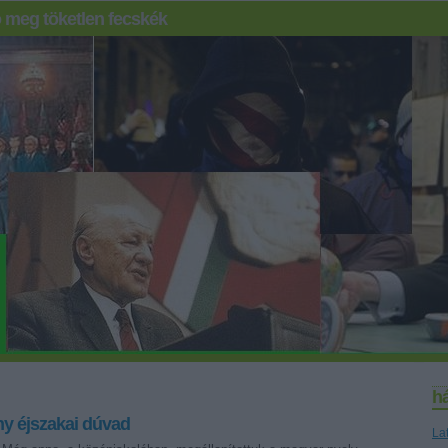
 meg töketlen fecskék
h
y éjszakai dúvad
La