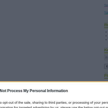
Sz
Tö
R
K
Fr
Not Process My Personal Information
to opt-out of the sale, sharing to third parties, or processing of your per
formation for targeted advertising by us, please use the below opt-out s