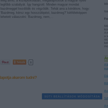
Még anno, a középiskolában, megállapítottuk a magyar nyelv
Idi
legfőbb szabályát. Így hangzott: Minden magyar mondat
bazdmeggel kezdődik és végződik. Tehát arra a kérdésre, hogy:
Is
'Bazdmeg, kérsz egy hosszúlépést, bazdmeg?' kétféleképpen
lehetett válaszolni: 'Bazdmeg, nem,…
Fo
Mé
ko
A 
a
nic
kel
mo
A
Tetszik
0
A M
eu
Dá
lapotja
akarom tudni?
Ri
A 
SÜTI BEÁLLÍTÁSOK MÓDOSÍTÁSA
Sz
A 