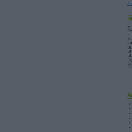
Pil
B
Od
Ol
kü
a 
10
di
el
ak
je
e
A