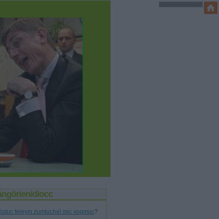
ángörienidiocc
tiatuc feleym zumtuchel mic vogmuc
?