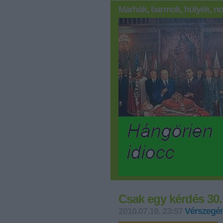
Marhák, barmok, hülyék, no
Csak egy kérdés 30.
2010.07.19. 23:57
Vérszegén