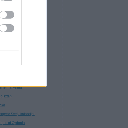
. Morcz
nnibál
nyékkormány
rtuális múzeum
töttségek nélkül
tagon
ybears
ttős mérce
nt ilyen
line marketing
bisztán
cka
magyar Svejk kalandjai
ights of Cydonia