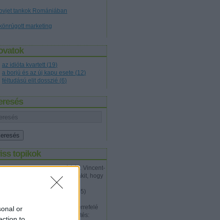
ovjet tankok Romániában
könrúgott marketing
ovatok
az idióta kvartett
(
19
)
a borjú és az új kapu esete
(
12
)
féltudású elit dosszié
(
6
)
eresés
iss topikok
Talon Karrde:
Nagyon jó írás. Vincent-
en próbáltam meggyőzni valakit, hogy
nem jól van ez az egész és a
problémá...
(
2012.07.20. 12:05
)
Tökéletes gyilkosság
Walter Hartwell White:
Épp errefelé
sonal or
jártam megint, és ez a megfejtés:
ection to