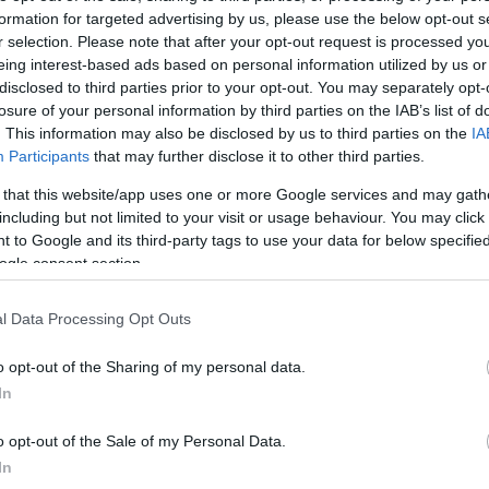
formation for targeted advertising by us, please use the below opt-out s
r selection. Please note that after your opt-out request is processed y
eing interest-based ads based on personal information utilized by us or
disclosed to third parties prior to your opt-out. You may separately opt-
losure of your personal information by third parties on the IAB’s list of
. This information may also be disclosed by us to third parties on the
IA
Participants
that may further disclose it to other third parties.
 that this website/app uses one or more Google services and may gath
including but not limited to your visit or usage behaviour. You may click 
 to Google and its third-party tags to use your data for below specifi
ogle consent section.
l Data Processing Opt Outs
C
ab
o opt-out of the Sharing of my personal data.
ak
In
(
5
)
be
dá
20
o opt-out of the Sale of my Personal Data.
fe
In
fo
gy