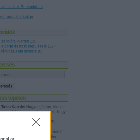
ovjet tankok Romániában
könrúgott marketing
ovatok
az idióta kvartett
(
19
)
a borjú és az új kapu esete
(
12
)
féltudású elit dosszié
(
6
)
eresés
iss topikok
Talon Karrde:
Nagyon jó írás. Vincent-
en próbáltam meggyőzni valakit, hogy
nem jól van ez az egész és a
problémá...
(
2012.07.20. 12:05
)
Tökéletes gyilkosság
Walter Hartwell White:
Épp errefelé
jártam megint, és ez a megfejtés:
sonal or