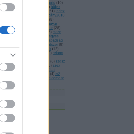
(
13
)
hülye honlap
(
7
)
hülye interjú
(
10
)
lye mondat
(
7
)
hülye reklám
(
6
)
hülye
s
(
7
)
hülye törvény
(
29
)
idióta
(
51
)
index
jááááááték
(
5
)
jobbik
(
6
)
kampány2010
kisteleki istván
(
4
)
kóka jános
(
8
)
rmányválság
(
4
)
magyar
(
4
)
magyar
rda
(
8
)
máv
(
4
)
mdf
(
5
)
médiaipar
(
28
)
leg
(
4
)
mentelmi jog
(
4
)
mlsz
(
5
)
mszp
5
)
mulatozás
(
6
)
napi bilik
(
5
)
négyes
tró
(
4
)
nemmagyar
(
13
)
népszabadság
népszavazás
(
11
)
oktatási rendszer
(
9
)
án viktor
(
15
)
parlamenti pártok
(
12
)
itikai kultúra
(
15
)
rasszizmus
(
9
)
reform
rendőrség
(
5
)
romapolitika
(
8
)
jtószabadság
(
4
)
sólyom lászló
(
6
)
szdsz
0
)
szélsőjobb
(
6
)
szerintem
(
115
)
szex
sziget
(
4
)
szili katalin
(
4
)
szógálati
jelentés
(
29
)
szólásszabadság
(
4
)
tv2
várhidi péter
(
4
)
vicces
(
21
)
welcome to
ngary
(
27
)
Címkefelhő
nnen olvasnak
t olvasok
bermesék rókaszemmel
ltheradical
mortalis