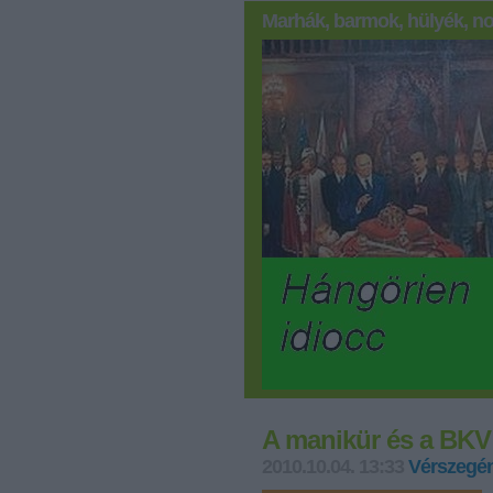
Marhák, barmok, hülyék, no
A manikür és a BKV
2010.10.04. 13:33
Vérszegén