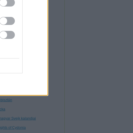
. Morcz
nnibál
nyékkormány
rtuális múzeum
töttségek nélkül
tagon
ybears
ttős mérce
nt ilyen
line marketing
bisztán
cka
magyar Svejk kalandjai
ights of Cydonia