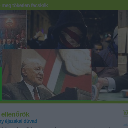
 meg töketlen fecskék
 ellenőrök
h
y éjszakai dúvad
La