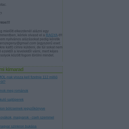
otac.
a?
ntos!!!
g mielőtt elkezdenél alázni egy
mmentben, kérlek olvasd el a
RAGYA
-t!!!
nem nyilvános alázásokat pedig kéretik
verszegeny@gmail.com
(egyszerű eset:
kre katt!) címre küldeni, de túl sokat nem
l ezektől a levelektől várni, mert kéjes
solyok között fogom törölni mindet.
mi kimarad
OL-nak vissza kell fizetnie 112 millió
rót?
nok meg románok
tkuló sajtóperek
cion bölcseinek jegyzőkönyve
lovákok, magyarok - cseh szemmel
magyar szinkron bukása