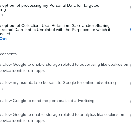
hír
to opt-out of processing my Personal Data for Targeted
hü
ing.
sm
In
(
4
)
(
4
)
ko
o opt-out of Collection, Use, Retention, Sale, and/or Sharing
gá
ersonal Data that Is Unrelated with the Purposes for which it
me
lected.
(
1
Out
me
(
6
)
orb
pol
consents
(
7
)
sa
o allow Google to enable storage related to advertising like cookies on
(
2
(
4
)
evice identifiers in apps.
be
(
5
)
hu
o allow my user data to be sent to Google for online advertising
s.
I
to allow Google to send me personalized advertising.
It
Em
o allow Google to enable storage related to analytics like cookies on
evice identifiers in apps.
Kil
Im