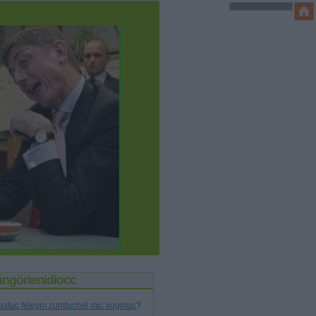
ángörienidiocc
tiatuc feleym zumtuchel mic vogmuc
?