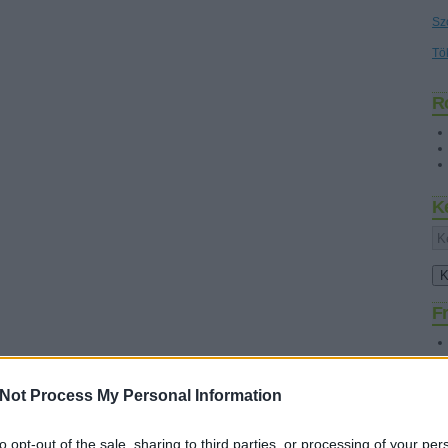
Sz
Tö
R
K
Fr
Not Process My Personal Information
to opt-out of the sale, sharing to third parties, or processing of your per