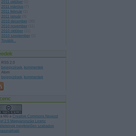
2011 október
(
1
)
2011 március
(
7
)
2011 február
(
1
)
2011 január
(
3
)
2010 december
(
30
)
2010 november
(
11
)
2010 október
(
11
)
2010 szeptember
(
2
)
Tovább
...
eedek
RSS 2.0
bejegyzések
,
kommentek
Atom
bejegyzések
,
kommentek
icenc
 a Mű a
Creative Commons Nevezd
g! 2.5 Magyarország Licenc
ltételeinek megfelelően szabadon
lhasználható
.