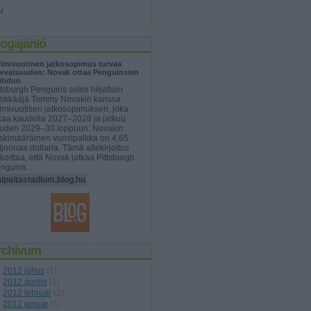
u
logajánló
lmivuotinen jatkosopimus turvaa
levaisuuden: Novak ottaa Penguinsien
ihdun
ttsburgh Penguins solmi hiljattain
ökkääjä Tommy Novakin kanssa
lmivuotisen jatkosopimuksen, joka
kaa kaudella 2027–2028 ja jatkuu
uden 2029–30 loppuun. Novakin
skimääräinen vuosipalkka on 4,65
ljoonaa dollaria. Tämä allekirjoitus
rkoittaa, että Novak jatkaa Pittsburgh
enguins…
lpaitastadium.blog.hu
rchívum
2012 július
(
1
)
2012 április
(
1
)
2012 február
(
2
)
2012 január
(
1
)