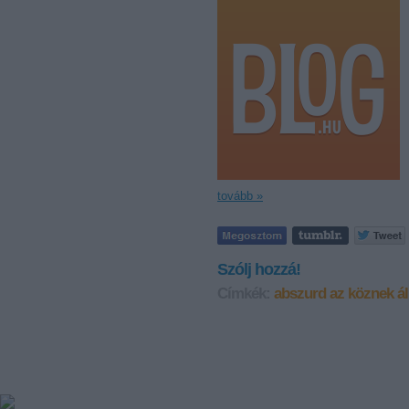
tovább »
Szólj hozzá!
Címkék:
abszurd
az köznek ál