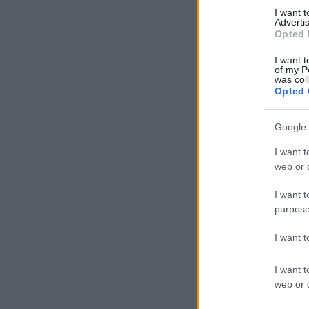
I want 
Advertis
Opted 
I want t
of my P
was col
Opted 
Google 
I want t
web or d
I want t
purpose
I want 
I want t
web or d