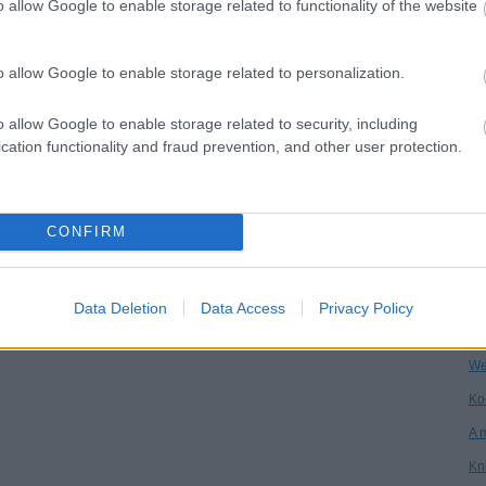
o allow Google to enable storage related to functionality of the website
Dr
Ha
o allow Google to enable storage related to personalization.
Ár
o allow Google to enable storage related to security, including
Vi
cation functionality and fraud prevention, and other user protection.
Kö
An
CONFIRM
Ga
Ke
Po
Data Deletion
Data Access
Privacy Policy
On
We
Ko
A 
Kn