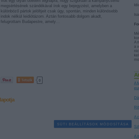
Volt egy olyan ötletem tegnapra, hogy szigorúan a kampánycsend
Idi
megsértésének szándékával írok egy bejegyzést, amelyben a
különböző pártok jelöltjeit csak úgy, spontán, minden különösebb
Is
indok nélkül leidiótázom. Aztán fontosabb dolgom akadt,
felugrottam Budapestre, amely…
Fo
Mé
ko
A 
a
nic
kel
mo
A
Tetszik
0
A M
eu
Dá
lapotja
Ri
A 
SÜTI BEÁLLÍTÁSOK MÓDOSÍTÁSA
Sz
A 