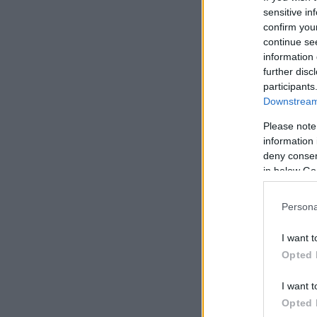
sensitive in
confirm you
continue se
information 
further disc
participants
Downstream 
Please note
information 
deny consent
in below Go
Persona
I want t
Opted 
I want t
Opted 