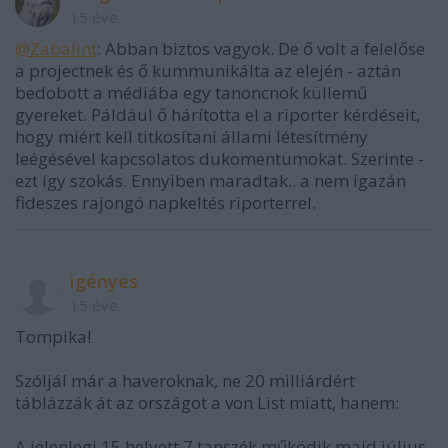
15 éve
@Zabalint
: Abban biztos vagyok. De ő volt a felelőse
a projectnek és ő kummunikálta az elején - aztán
bedobott a médiába egy tanoncnok küllemű
gyereket. Páldául ő hárította el a riporter kérdéseit,
hogy miért kell titkosítani állami létesítmény
leégésével kapcsolatos dukomentumokat. Szerinte -
ezt így szokás. Ennyiben maradtak.. a nem igazán
fideszes rajongó napkeltés riporterrel.
igényes
15 éve
Tompika!
Szóljál már a haveroknak, ne 20 milliárdért
táblázzák át az országot a von List miatt, hanem:
A jelenlegi 15 helyett 7 tanszék működik majd július