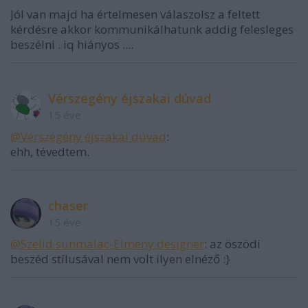
Jól van majd ha értelmesen válaszolsz a feltett
kérdésre akkor kommunikálhatunk addig felesleges
beszélni . iq hiányos ....
Vérszegény éjszakai dúvad
15 éve
@Vérszegény éjszakai dúvad
:
ehh, tévedtem.
chaser
15 éve
@Szelid sunmalac-Elmeny designer
: az öszödi
beszéd stílusával nem volt ilyen elnéző :}