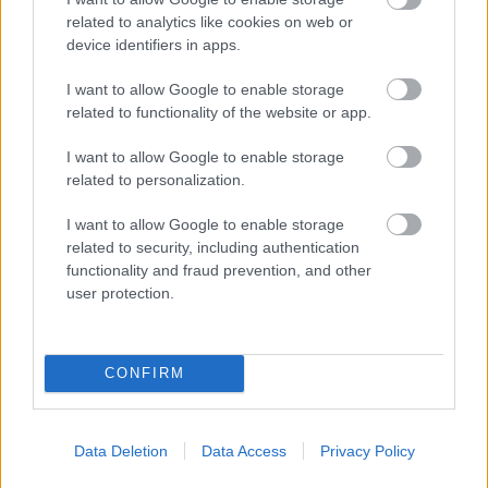
Deutsch? Mert ha a stílus őszinte, akkor abból jön le,
related to analytics like cookies on web or
hogy ő egy tapló. De ha egy politikus nem taplón
device identifiers in apps.
viselkedik, akkor nem tudod, hogy őszinte-e a stílus,
lévén nem biztos, hogy tapló. Viszont akkor
I want to allow Google to enable storage
visszatérve Deutsch Tamásra, akkor ha te őszintének
related to functionality of the website or app.
nevezed azt, amikor trágár, akkor mikor tud
viselkedni, az megjátszás. Ezek szerint Deutsch
I want to allow Google to enable storage
mégsem őszinte ember, csak most párszor volt az, se
related to personalization.
előtte, se utána.
I want to allow Google to enable storage
related to security, including authentication
functionality and fraud prevention, and other
tibike3
user protection.
15 éve
@adamis.ivan
: Tökéletes! 10 pont!
CONFIRM
JumboJet
15 éve
Data Deletion
Data Access
Privacy Policy
@tibike3
: