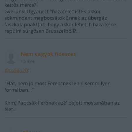
kettős mérce?!
Gyerünk! Ugyanezt "hazafele" is! És akkor
sokmindent megbocsátok Ennek az űbergáz
faszkalapnak! Jah, hogy akkor lehet, h haza kéne
repülni sürgősen Brüsszelből!?...
Nem vagyok fideszes
15 éve
@csoko20
:
"Hát, nem jó most Ferencnek lenni semmilyen
formában..."
Khm, Papcsák Ferónak azé' bejött mostanában az
élet...