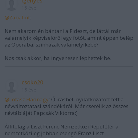
igényes
15 éve
@Zabalint
:
Nem akarom én bántani a Fideszt, de láttál már
valamelyik képviselőről egy fotót, amint éppen belép
az Operába, szinházak valamelyikébe?
Nos csak akkor, ha ingyenesen léphettek be.
csoko20
15 éve
@Lófasz Hadnagy
: Ő írásbeli nyilatkozatott tett a
névváltoztatási szándékáról. Már cserélik az összes
névtábláját Papcsák Viktorra:)
Állítólag a Liszt Ferenc Nemzetközi Repülőtér a
nemzetközileg jobban csengő Franz Liszt