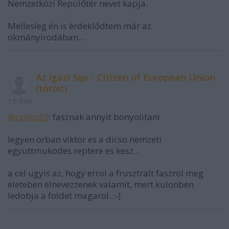
Nemzetközi Repülőtér nevet kapja.
Mellesleg én is érdeklődtem már az
okmányirodában...
Az igazi Sipi - Citizen of European Union
(törölt)
15 éve
@csoko20
: fasznak annyit bonyolitani
legyen orban viktor es a dicso nemzeti
egyuttmukodes reptere es kesz...
a cel ugyis az, hogy errol a frusztralt faszrol meg
eleteben elnevezzenek valamit, mert kulonben
ledobja a foldet magarol..:-)