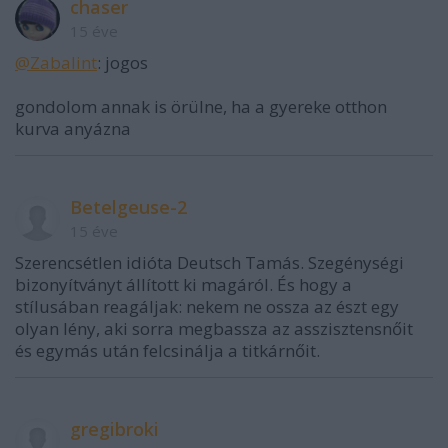
chaser
15 éve
@Zabalint
: jogos
gondolom annak is örülne, ha a gyereke otthon
kurva anyázna
Betelgeuse-2
15 éve
Szerencsétlen idióta Deutsch Tamás. Szegénységi
bizonyítványt állított ki magáról. És hogy a
stílusában reagáljak: nekem ne ossza az észt egy
olyan lény, aki sorra megbassza az asszisztensnőit
és egymás után felcsinálja a titkárnőit.
gregibroki