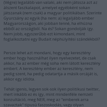
(Végre) legalább van valaki, aki nem játssza azt az
álszent faszkalapot, amelyet egyébként sokan
játszanak (nem csak) a magyar politikában. Szerinte
Gyurcsány az egyik (ha nem: a) legaljább ember
Magyarországon, aki jobban tenné, ha elhúzna
ebből az országból. Na és? Sokan gondolják így.
Nem jobb, egyszerűbb ezt kimondani, mint
foglalkoztatni egy Budait néphülyítési szándékból?
Persze lehet azt mondani, hogy egy keresztény
ember hogy használhat ilyen nyelvezetet, de csak
akkor, ha az ember még soha nem látott keresztény
embert. A keresztény ember az keresztény, nem
pedig szent, ha pedig odatartja a másik orcáját is,
akkor egy idióta.
Tehát igenis, legyen sok-sok ilyen politikusi twitter,
mert inkább ez és így, mint mindenféle nemzeti
konzultáció, meg NER, meg az "emberek arra
szavaztak" típusú faszoskodás, vagy olyan