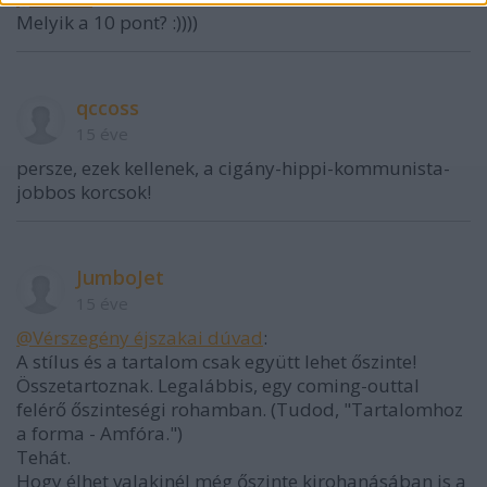
Melyik a 10 pont? :))))
qccoss
15 éve
persze, ezek kellenek, a cigány-hippi-kommunista-
jobbos korcsok!
JumboJet
15 éve
@Vérszegény éjszakai dúvad
:
A stílus és a tartalom csak együtt lehet őszinte!
Összetartoznak. Legalábbis, egy coming-outtal
felérő őszinteségi rohamban. (Tudod, "Tartalomhoz
a forma - Amfóra.")
Tehát.
Hogy élhet valakinél még őszinte kirohanásában is a