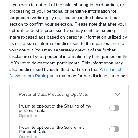
If you wish to opt-out of the sale, sharing to third parties, or
processing of your personal or sensitive information for
Hypofx
targeted advertising by us, please use the below opt-out
15 éve
section to confirm your selection. Please note that after your
@adamis.ivan
: :)))))
opt-out request is processed you may continue seeing
interest-based ads based on personal information utilized by
us or personal information disclosed to third parties prior to
your opt-out. You may separately opt-out of the further
Vérszegény éjszakai dúvad
disclosure of your personal information by third parties on the
15 éve
IAB’s list of downstream participants. This information may
also be disclosed by us to third parties on the
IAB’s List of
@adamis.ivan
:
Downstream Participants
that may further disclose it to other
lehet. de tőlem mindössze annyit kérdeztél, hogy
third parties.
most akkor lehet-e kurvaanyázni. lehet. no.
(egyébként, látod, tudod te jól, hogy a többi kérdést
Please note that this website/app uses one or more Google
Personal Data Processing Opt Outs
kinek intézted :)
services and may gather and store information including but
not limited to your visit or usage behaviour. You may click to
I want to opt-out of the Sharing of my
personal data.
grant or deny consent to Google and its third-party tags to
Opted In
use your data for below specified purposes in below Google
Diogenes of Sinope
consent section.
I want to opt-out of the Sale of my
15 éve
Personal Data.
Opted In