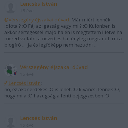
Lencsés István
15 éve
@Vérszegény éjszakai dúvad
: Már miért lennék
idióta ? :O Fáj az igazság vagy mi ? :O Különben is
akkor sértegessél majd ha én is megtettem illetve ha
mered vállalni a neved és ha tényleg megtanul írni a
blogíró .... ja és legföképp nem hazudni ....
Vérszegény éjszakai dúvad
15 éve
@Lencsés István
:
no, ez akár érdekes :O is lehet. :O kíváncsi lennék :O,
hogy mi a :O hazugság a fenti bejegyzésben :O
Lencsés István
15 éve