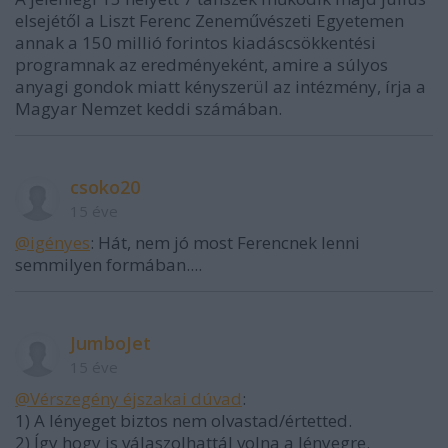
elsejétől a Liszt Ferenc Zeneművészeti Egyetemen
annak a 150 millió forintos kiadáscsökkentési
programnak az eredményeként, amire a súlyos
anyagi gondok miatt kényszerül az intézmény, írja a
Magyar Nemzet keddi számában.
csoko20
15 éve
@igényes
: Hát, nem jó most Ferencnek lenni
semmilyen formában....
JumboJet
15 éve
@Vérszegény éjszakai dúvad
:
1) A lényeget biztos nem olvastad/értetted.
2) Így hogy is válaszolhattál volna a lényegre.