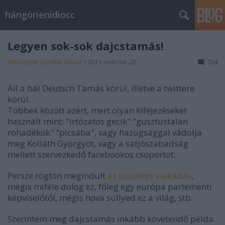
hángörienidiocc
Legyen sok-sok dajcstamás!
Vérszegény éjszakai dúvad
•
2011. március 28.
124
Áll a bál Deutsch Tamás körül, illetve a twittere
körül.
Többek között azért, mert olyan kifejezéseket
használt mint: "irtózatos gecik" "gusztustalan
rohadékok" "picsába", vagy hazugsággal vádolja
meg Kolláth Györgyöt, vagy a satjószabadság
mellett szervezkedő facebookos csoportot.
Persze rögtön megindult
az össznépi kiakadás
,
mégis miféle dolog ez, főleg egy európa parlementi
képviselőtől, mégis hova süllyed ez a világ, stb.
Szerintem meg dajcstamás inkább követendő példa.