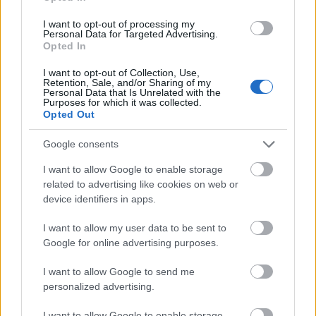
@adamis.ivan
: Ez kezdetnek jó :) De nem csak azzal
van a baj, hogy a franciák építették újra és nem az
I want to opt-out of processing my
Personal Data for Targeted Advertising.
oroszok, hanem az, hogy ez a francia cég
Opted In
ugyanekkora méretű stadiont, a németeknél
milliárdokkal olcsóbban épített fel. Azért a pár
I want to opt-out of Collection, Use,
milliárdért már megérte nekik felgyújtani, nem
Retention, Sale, and/or Sharing of my
Personal Data that Is Unrelated with the
beszélve arról az összegről amit a überszar
Purposes for which it was collected.
üzemeltetési szerződésen nyertek/veszítettünk. Amíg
Opted Out
a BS teljesen állami tulajdon volt, a tompikáék
kiügyeskedték, hogy az újjáápítés óta 4 nap jut egy
Google consents
évben az államnak kiadásra. Miután tízmilliárdokat
I want to allow Google to enable storage
fizettek a felépítéséért. Ezt az egészet aztán hatalmas
related to advertising like cookies on web or
üzletnek kommunikálták.
device identifiers in apps.
I want to allow my user data to be sent to
Google for online advertising purposes.
Zabalint (törölt)
15 éve
I want to allow Google to send me
@Vérszegény éjszakai dúvad
:
personalized advertising.
Honnan tudod, hogy haveri körben hogyan beszél
I want to allow Google to enable storage