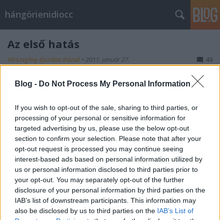
hángörienidiocc
Az első hatás
Vérszegény éjszakai dúvad
•
2011. január 27.
49
Mostanában - akaratomon kívül ugyan, de - a két
Blog -
Do Not Process My Personal Information
új(?) országos kereskedelmi rádióadó egyikét
hallgattam. (Egyébként nem is tudom, hogy még
If you wish to opt-out of the sale, sharing to third parties, or
mindig újnak kell-e őket nevezni, vagy sem - de ez
processing of your personal or sensitive information for
most totálisan lényegtelen).A január elseje hatályos
targeted advertising by us, please use the below opt-out
médiaszabályozás értelmében pedig…
section to confirm your selection. Please note that after your
opt-out request is processed you may continue seeing
interest-based ads based on personal information utilized by
Lángoszlop az éjszakában
us or personal information disclosed to third parties prior to
your opt-out. You may separately opt-out of the further
Vérszegény éjszakai dúvad
•
2011. január 11.
103
disclosure of your personal information by third parties on the
IAB’s list of downstream participants. This information may
Tudjuk jól - hiszen hallottuk már kb. milliószor -,
also be disclosed by us to third parties on the
IAB’s List of
hogy Orbán nem csak Magyarországot, de egész