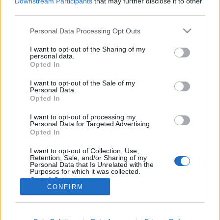
Downstream Participants
that may further disclose it to other
Európát is kivezetné abból a gazdasági, morális
third parties.
(felsorolás hosszan folytatható) válságból, amelybe
Please note that this website/app uses one or more Google
a gonosz (a többi jelzőt most felejtsük el)
Personal Data Processing Opt Outs
services and may gather and store information including but
kapitalizmus rángatta bele a…
not limited to your visit or usage behaviour. You may click to
I want to opt-out of the Sharing of my
personal data.
grant or deny consent to Google and its third-party tags to
Opted In
2010 legnagyobb csalódása
use your data for below specified purposes in below Google
consent section.
I want to opt-out of the Sale of my
Vérszegény éjszakai dúvad
•
2011. január 05.
277
Personal Data.
Opted In
Figyelem! A következő bejegyzésben előfordulnak
I want to opt-out of processing my
majd olyan kifejezések, amelyek a nemi aktusra,
Personal Data for Targeted Advertising.
vagy annak elmaradására utalnak. Aki úgy érzi
Opted In
bármilyen formában is sérti ez, nézegessen inkább
I want to opt-out of Collection, Use,
naplementés képeket! Akinek ez nem tetszik, és
Retention, Sale, and/or Sharing of my
ennek ellenére továbbolvas, az…
Personal Data that Is Unrelated with the
Purposes for which it was collected.
Opted Out
CONFIRM
Google consents
I want to allow Google to enable storage