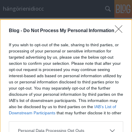
hángörienidiocc
Vajúdtak a hegyek
Blog -
Do Not Process My Personal Information
Vérszegény éjszakai dúvad
•
2011. március 01.
197
If you wish to opt-out of the sale, sharing to third parties, or
Szóval azután, hogy kismilliószor meghallgattuk,
processing of your personal or sensitive information for
hogy a Fidesz felkészült a kormányzásra, azok után,
targeted advertising by us, please use the below opt-out
hogy túlestünk a júniusi, szimbolikus
section to confirm your selection. Please note that after your
opt-out request is processed you may continue seeing
marhaságokkal való tökölődés okozta sokkon, majd
interest-based ads based on personal information utilized by
az októberi semmittevés okozta sokkon, a
us or personal information disclosed to third parties prior to
decembertől pedig tűkön ülve vártuk a…
your opt-out. You may separately opt-out of the further
disclosure of your personal information by third parties on the
Csak egy kérdés 36.
IAB’s list of downstream participants. This information may
also be disclosed by us to third parties on the
IAB’s List of
Vérszegény éjszakai dúvad
•
2011. március 01.
0
Downstream Participants
that may further disclose it to other
third parties.
Nem, ezúttal nem én teszek fel kérdést, hanem
Please note that this website/app uses one or more Google
megtette ezt már más. Egy néven nem nevezett
Personal Data Processing Opt Outs