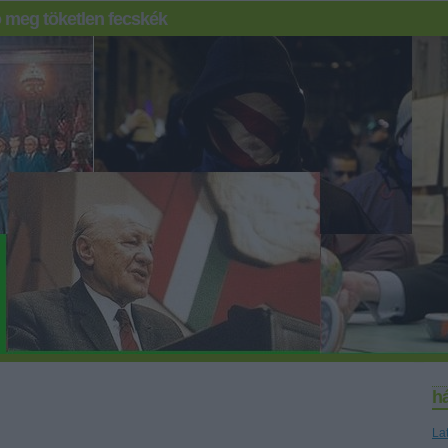
 meg töketlen fecskék
h
La