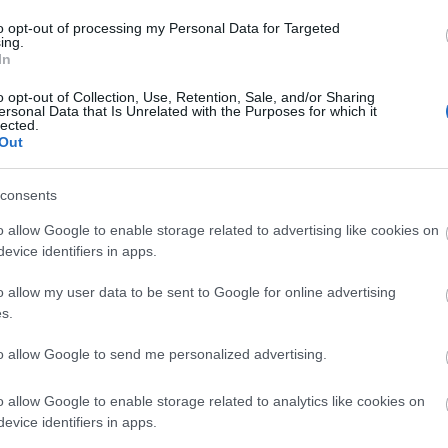
hír
hü
to opt-out of processing my Personal Data for Targeted
sm
ing.
(
4
)
In
(
4
)
ko
gá
o opt-out of Collection, Use, Retention, Sale, and/or Sharing
me
ersonal Data that Is Unrelated with the Purposes for which it
(
1
lected.
me
Out
(
6
)
orb
pol
(
7
)
consents
sa
(
2
o allow Google to enable storage related to advertising like cookies on
(
4
)
be
evice identifiers in apps.
(
5
)
hu
o allow my user data to be sent to Google for online advertising
I
s.
It
to allow Google to send me personalized advertising.
Em
o allow Google to enable storage related to analytics like cookies on
Kil
evice identifiers in apps.
Im