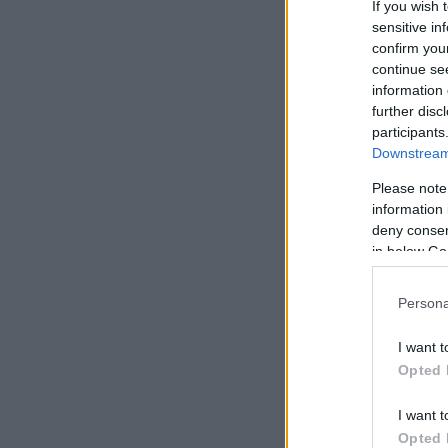
If you wish 
sensitive in
confirm you
continue se
information 
further disc
participants
Downstream 
Please note
information 
deny consent
in below Go
Persona
I want t
Opted 
I want t
Opted 