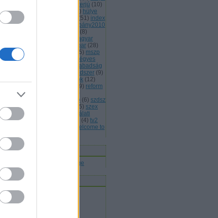
(
13
)
hülye honlap
(
7
)
hülye interjú
(
10
)
lye mondat
(
7
)
hülye reklám
(
6
)
hülye
s
(
7
)
hülye törvény
(
29
)
idióta
(
51
)
index
jááááááték
(
5
)
jobbik
(
6
)
kampány2010
kisteleki istván
(
4
)
kóka jános
(
8
)
rmányválság
(
4
)
magyar
(
4
)
magyar
rda
(
8
)
máv
(
4
)
mdf
(
5
)
médiaipar
(
28
)
leg
(
4
)
mentelmi jog
(
4
)
mlsz
(
5
)
mszp
5
)
mulatozás
(
6
)
napi bilik
(
5
)
négyes
tró
(
4
)
nemmagyar
(
13
)
népszabadság
népszavazás
(
11
)
oktatási rendszer
(
9
)
án viktor
(
15
)
parlamenti pártok
(
12
)
itikai kultúra
(
15
)
rasszizmus
(
9
)
reform
rendőrség
(
5
)
romapolitika
(
8
)
jtószabadság
(
4
)
sólyom lászló
(
6
)
szdsz
0
)
szélsőjobb
(
6
)
szerintem
(
115
)
szex
sziget
(
4
)
szili katalin
(
4
)
szógálati
jelentés
(
29
)
szólásszabadság
(
4
)
tv2
várhidi péter
(
4
)
vicces
(
21
)
welcome to
ngary
(
27
)
Címkefelhő
nnen olvasnak
t olvasok
bermesék rókaszemmel
ltheradical
mortalis