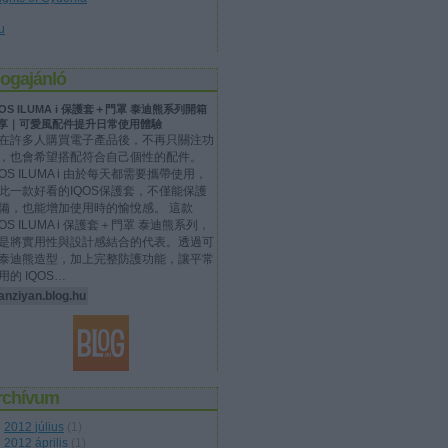
u
logajánló
QOS ILUMA i 保護套＋門罩 泰迪熊系列開箱
享｜可愛風配件提升日常使用體驗
在許多人購買電子產品後，不再只關注功
，也會希望搭配符合自己個性的配件。
QOS ILUMA i 由於每天都需要攜帶使用，
此一款好看的IQOS保護套，不僅能保護
備，也能增加使用時的愉悅感。 這款
QOS ILUMA i 保護套＋門罩 泰迪熊系列，
是將實用性與設計感結合的代表。透過可
泰迪熊造型，加上完整防護功能，讓平常
用的 IQOS…
anziyan.blog.hu
rchívum
2012 július
(
1
)
2012 április
(
1
)
2012 február
(
2
)