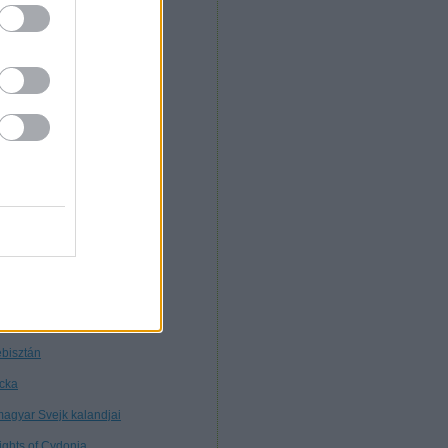
. Morcz
nnibál
nyékkormány
rtuális múzeum
töttségek nélkül
tagon
ybears
ttős mérce
nt ilyen
line marketing
bisztán
cka
magyar Svejk kalandjai
ights of Cydonia