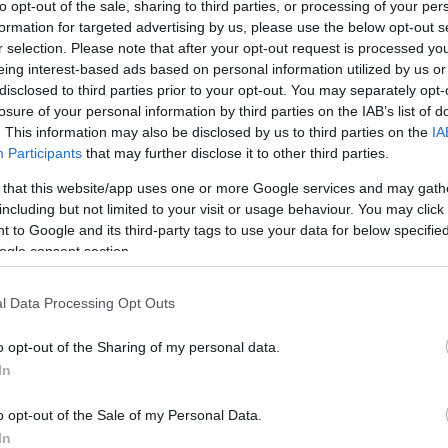
to opt-out of the sale, sharing to third parties, or processing of your per
formation for targeted advertising by us, please use the below opt-out s
r selection. Please note that after your opt-out request is processed y
eing interest-based ads based on personal information utilized by us or
disclosed to third parties prior to your opt-out. You may separately opt-
losure of your personal information by third parties on the IAB’s list of
. This information may also be disclosed by us to third parties on the
IA
Participants
that may further disclose it to other third parties.
 that this website/app uses one or more Google services and may gath
including but not limited to your visit or usage behaviour. You may click 
 to Google and its third-party tags to use your data for below specifi
ogle consent section.
l Data Processing Opt Outs
C
ab
ak
o opt-out of the Sharing of my personal data.
(
5
)
In
be
dá
20
o opt-out of the Sale of my Personal Data.
fe
fo
In
gy