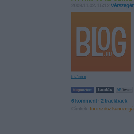
2009.11.02. 15:12
Vérszegén
tovább »
6
komment
·
2
trackback
Címkék:
foci
szdsz
kuncze gá