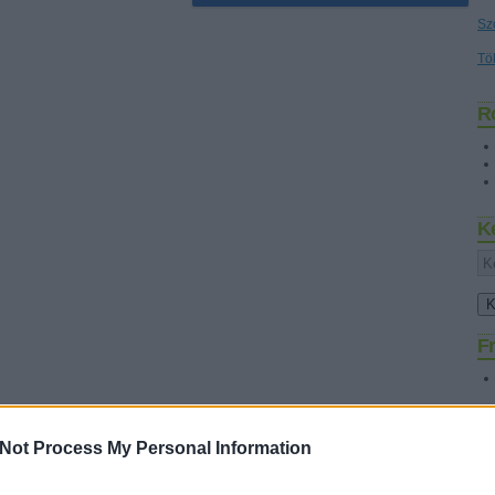
Sz
Tö
R
K
Fr
Not Process My Personal Information