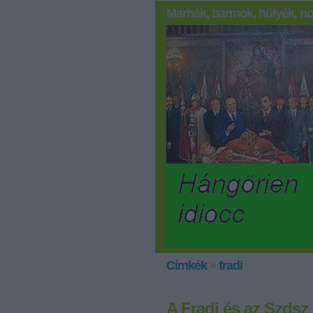
Marhák, barmok, hülyék, no
Címkék
»
fradi
A Fradi és az Szdsz