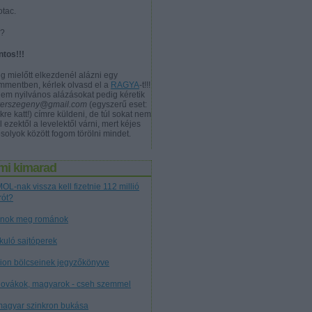
otac.
a?
ntos!!!
g mielőtt elkezdenél alázni egy
mmentben, kérlek olvasd el a
RAGYA
-t!!!
nem nyilvános alázásokat pedig kéretik
verszegeny@gmail.com
(egyszerű eset:
kre katt!) címre küldeni, de túl sokat nem
l ezektől a levelektől várni, mert kéjes
solyok között fogom törölni mindet.
mi kimarad
OL-nak vissza kell fizetnie 112 millió
rót?
nok meg románok
tkuló sajtóperek
cion bölcseinek jegyzőkönyve
lovákok, magyarok - cseh szemmel
magyar szinkron bukása