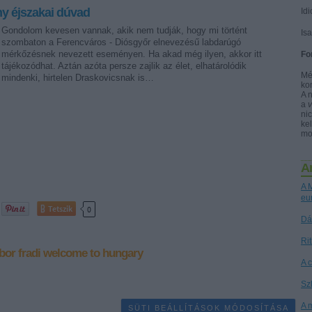
y éjszakai dúvad
Idi
Gondolom kevesen vannak, akik nem tudják, hogy mi történt
Is
szombaton a Ferencváros - Diósgyőr elnevezésű labdarúgó
mérkőzésnek nevezett eseményen. Ha akad még ilyen, akkor itt
Fo
tájékozódhat. Aztán azóta persze zajlik az élet, elhatárolódik
Mé
mindenki, hirtelen Draskovicsnak is…
ko
A 
a
nic
kel
mo
A
A M
eu
Tetszik
0
Dá
Ri
bor
fradi
welcome to hungary
A 
Sz
A 
SÜTI BEÁLLÍTÁSOK MÓDOSÍTÁSA