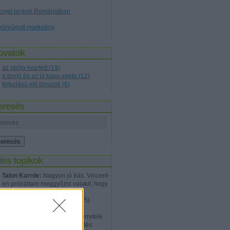
ovjet tankok Romániában
könrúgott marketing
ovatok
az idióta kvartett
(
19
)
a borjú és az új kapu esete
(
12
)
féltudású elit dosszié
(
6
)
eresés
iss topikok
Talon Karrde:
Nagyon jó írás. Vincent-
en próbáltam meggyőzni valakit, hogy
nem jól van ez az egész és a
problémá...
(
2012.07.20. 12:05
)
Tökéletes gyilkosság
Walter Hartwell White:
Épp errefelé
jártam megint, és ez a megfejtés: