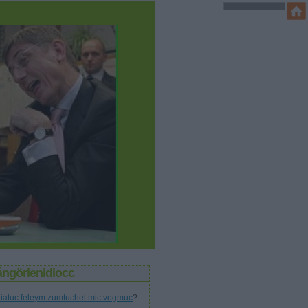
ángörienidiocc
tiatuc feleym zumtuchel mic vogmuc
?