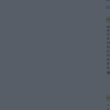
Pil
B
I
分
現
能
I
因
設
I
就
愛
使
di
A