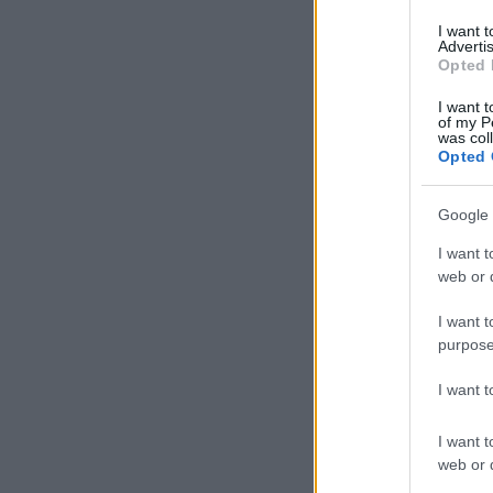
I want 
Advertis
Opted 
I want t
of my P
was col
Opted 
Google 
I want t
web or d
I want t
purpose
I want 
I want t
web or d