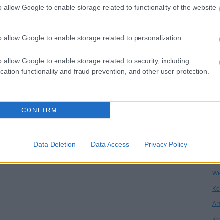
o allow Google to enable storage related to functionality of the website
Dr
Ha
o allow Google to enable storage related to personalization.
Ár
Vi
o allow Google to enable storage related to security, including
cation functionality and fraud prevention, and other user protection.
Kö
An
Ga
CONFIRM
Ke
Po
Data Deletion
Data Access
Privacy Policy
On
We
Ko
A 
Kn