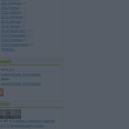
2012 január
(
1
)
2011 október
(
1
)
2011 március
(
7
)
2011 február
(
1
)
2011 január
(
3
)
2010 december
(
30
)
2010 november
(
11
)
2010 október
(
11
)
2010 szeptember
(
2
)
Tovább
...
eedek
RSS 2.0
bejegyzések
,
kommentek
Atom
bejegyzések
,
kommentek
icenc
 a Mű a
Creative Commons Nevezd
g! 2.5 Magyarország Licenc
ltételeinek megfelelően szabadon