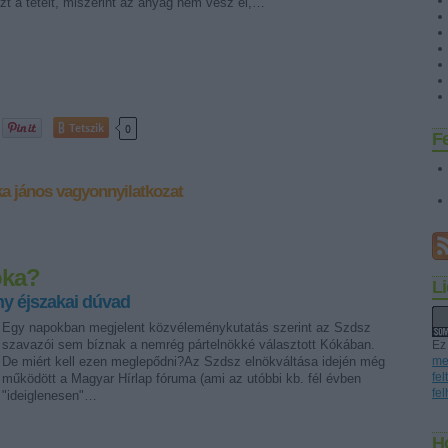
azt a tételt, miszerint az anyag nem vész el,…
Tetszik
0
F
a jános
vagyonnyilatkozat
óka?
L
y éjszakai dúvad
Egy napokban megjelent közvéleménykutatás szerint az Szdsz
szavazói sem bíznak a nemrég pártelnökké választott Kókában.
Ez
De miért kell ezen meglepődni?Az Szdsz elnökváltása idején még
me
fe
működött a Magyar Hírlap fóruma (ami az utóbbi kb. fél évben
fe
"ideiglenesen"…
H