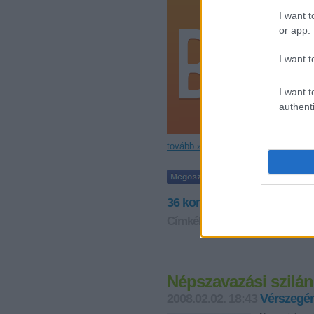
I want t
or app.
I want t
I want t
authenti
tovább »
36
komment
·
1
trackback
Címkék:
mszp
szdsz
botrány
Népszavazási szilá
2008.02.02. 18:43
Vérszegén