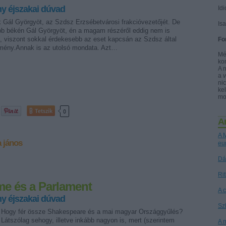
y éjszakai dúvad
Idi
k Gál Györgyöt, az Szdsz Erzsébetvárosi frakcióvezetőjét. De
Is
bb békén Gál Györgyöt, én a magam részéről eddig nem is
a, viszont sokkal érdekesebb az eset kapcsán az Szdsz által
Fo
emény.Annak is az utolsó mondata. Azt…
Mé
ko
A 
a
nic
kel
mo
Tetszik
0
A
A M
 jános
eu
Dá
Ri
me és a Parlament
A 
y éjszakai dúvad
Sz
Hogy fér össze Shakespeare és a mai magyar Országgyűlés?
Látszólag sehogy, illetve inkább nagyon is, mert (szerintem
A 