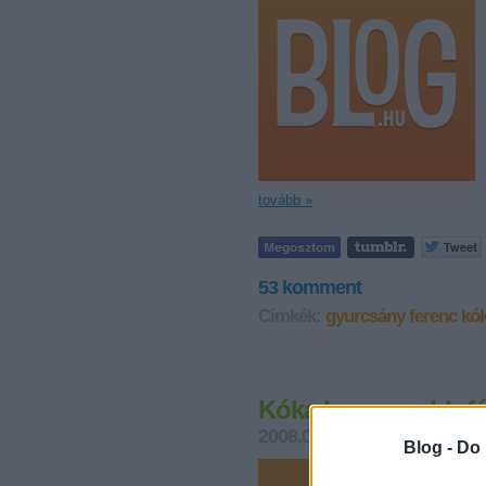
tovább »
53
komment
Címkék:
gyurcsány ferenc
kók
Kóka legnagyobb fé
2008.04.07. 10:11
Vérszegén
Blog -
Do 