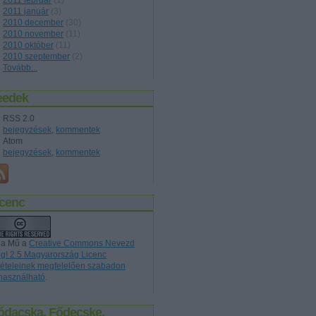
2011 február
(
1
)
2011 január
(
3
)
2010 december
(
30
)
2010 november
(
11
)
2010 október
(
11
)
2010 szeptember
(
2
)
Tovább
...
eedek
RSS 2.0
bejegyzések
,
kommentek
Atom
bejegyzések
,
kommentek
icenc
 a Mű a
Creative Commons Nevezd
g! 2.5 Magyarország Licenc
ltételeinek megfelelően szabadon
lhasználható
.
ódacska, Fődecske,