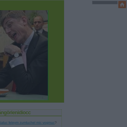
ángörienidiocc
tiatuc feleym zumtuchel mic vogmuc
?