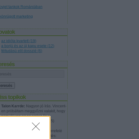
ovjet tankok Romániában
könrúgott marketing
ovatok
az idióta kvartett
(
19
)
a borjú és az új kapu esete
(
12
)
féltudású elit dosszié
(
6
)
eresés
iss topikok
Talon Karrde:
Nagyon jó írás. Vincent-
en próbáltam meggyőzni valakit, hogy
nem jól van ez az egész és a
problémá...
(
2012.07.20. 12:05
)
Tökéletes gyilkosság
Walter Hartwell White:
Épp errefelé
jártam megint, és ez a megfejtés: