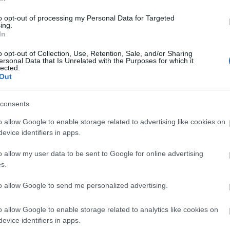
egyre inkább elvesztik a talajt a lábuk alól az Szdsz vezetői. Itt
hír
most nem Horn Gábor kifakadására gondolok, hanem sokkal
hü
to opt-out of processing my Personal Data for Targeted
sm
inkább arra, hogy egyáltalán fogalmuk sincs, hogy mit csináljanak.
ing.
(
4
)
Ez pedig tulajdonképpen…
In
(
4
)
ko
gá
o opt-out of Collection, Use, Retention, Sale, and/or Sharing
me
ersonal Data that Is Unrelated with the Purposes for which it
(
1
lected.
me
Out
(
6
)
orb
pol
(
7
)
consents
sa
(
2
(
4
)
o allow Google to enable storage related to advertising like cookies on
Tetszik
0
be
evice identifiers in apps.
(
5
)
hu
o allow my user data to be sent to Google for online advertising
ábor
népszavazás
kóka jános
I
s.
It
to allow Google to send me personalized advertising.
Em
incs
o allow Google to enable storage related to analytics like cookies on
Kil
y éjszakai dúvad
evice identifiers in apps.
A címet a Reakció blogról loptam, ahol ilyen ország pedig nincs
Im