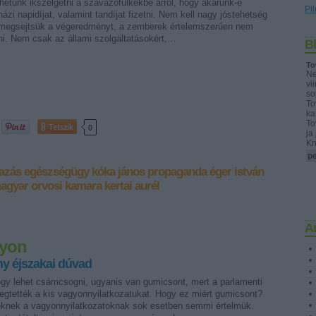
tünk ikszelgetni a szavazófülkékbe arról, hogy akarunk-e
Pil
rházi napidíjat, valamint tandíjat fizetni. Nem kell nagy jóstehetség
megsejtsük a végeredményt, a zemberek értelemszerűen nem
ni. Nem csak az állami szolgáltatásokért,…
B
To
Ne
vi
so
To
ka
To
Tetszik
0
ja
Kn
pe
azás
egészségügy
kóka jános
propaganda
éger istván
agyar orvosi kamara
kertai aurél
A
gyon
y éjszakai dúvad
ogy lehet csámcsogni, ugyanis van gumicsont, mert a parlamenti
egtették a kis vagyonnyilatkozatukat. Hogy ez miért gumicsont?
eknek a vagyonnyilatkozatoknak sok esetben semmi értelmük.