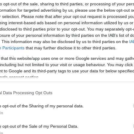
to opt-out of the sale, sharing to third parties, or processing of your per
legjobbat akarta az országnak, ők tudták a tutit mindig, csak azok
a rohadék szocik mindig megfúrták nemzetjobbító szándékaikat,
formation for targeted advertising by us, please use the below opt-out s
és alantas kompromisszumokba…
r selection. Please note that after your opt-out request is processed y
eing interest-based ads based on personal information utilized by us or
disclosed to third parties prior to your opt-out. You may separately opt-
losure of your personal information by third parties on the IAB’s list of
. This information may also be disclosed by us to third parties on the
IA
Participants
that may further disclose it to other third parties.
 that this website/app uses one or more Google services and may gath
including but not limited to your visit or usage behaviour. You may click 
Tetszik
 to Google and its third-party tags to use your data for below specifi
0
ogle consent section.
ye interjú
C
l Data Processing Opt Outs
ab
ak
o opt-out of the Sharing of my personal data.
(
5
)
be
In
ság
dá
20
y éjszakai dúvad
fe
o opt-out of the Sale of my Personal Data.
fo
Ez a minimum, amire készül az Szdsz. Egyrészt olybá tűnik, hogy
gy
In