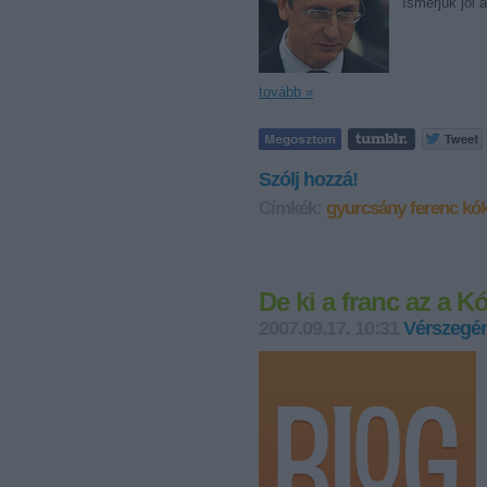
Ismerjük jól 
tovább »
Szólj hozzá!
Címkék:
gyurcsány ferenc
kók
De ki a franc az a K
2007.09.17. 10:31
Vérszegén