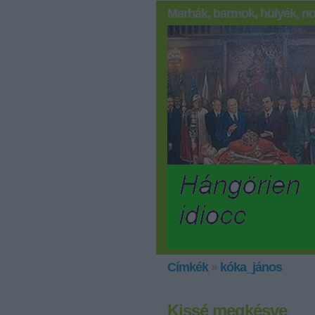
Marhák, barmok, hülyék, no
Címkék
»
kóka_jános
Kissé megkésve