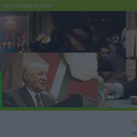
 meg töketlen fecskék
h
La