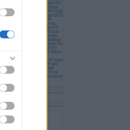
(
13
)
hülye honlap
(
7
)
hülye interjú
(
10
)
lye mondat
(
7
)
hülye reklám
(
6
)
hülye
s
(
7
)
hülye törvény
(
29
)
idióta
(
51
)
index
jááááááték
(
5
)
jobbik
(
6
)
kampány2010
kisteleki istván
(
4
)
kóka jános
(
8
)
rmányválság
(
4
)
magyar
(
4
)
magyar
rda
(
8
)
máv
(
4
)
mdf
(
5
)
médiaipar
(
28
)
leg
(
4
)
mentelmi jog
(
4
)
mlsz
(
5
)
mszp
5
)
mulatozás
(
6
)
napi bilik
(
5
)
négyes
tró
(
4
)
nemmagyar
(
13
)
népszabadság
népszavazás
(
11
)
oktatási rendszer
(
9
)
án viktor
(
15
)
parlamenti pártok
(
12
)
itikai kultúra
(
15
)
rasszizmus
(
9
)
reform
rendőrség
(
5
)
romapolitika
(
8
)
jtószabadság
(
4
)
sólyom lászló
(
6
)
szdsz
0
)
szélsőjobb
(
6
)
szerintem
(
115
)
szex
sziget
(
4
)
szili katalin
(
4
)
szógálati
jelentés
(
29
)
szólásszabadság
(
4
)
tv2
várhidi péter
(
4
)
vicces
(
21
)
welcome to
ngary
(
27
)
Címkefelhő
nnen olvasnak
t olvasok
bermesék rókaszemmel
ltheradical
mortalis