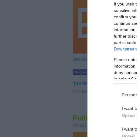
If you wish 
sensitive in
confirm you
continue se
information 
further disc
participants
Downstream 
tovább »
Please note
information 
deny consent
in below Go
132
komment
Címkék:
szdsz
kóka jános
hül
Persona
I want t
Opted 
Politikai öngyilkos
2008.03.21. 10:17
Vérszegén
I want t
Opted 