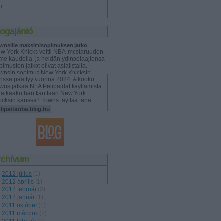
u
logajánló
wnsille maksimisopimuksen jatko
w York Knicks voitti NBA-mestaruuden
ime kaudella, ja heidän ydinpelaajiensa
pimusten jatkot olivat asialistalla.
wnsin sopimus New York Knicksin
nssa päättyy vuonna 2024. Aikooko
wns jatkaa NBA Pelipaidat käyttämistä
 jatkaako hän kauttaan New York
icksin kanssa? Towns täyttää tänä…
lipaitanba.blog.hu
rchívum
2012 július
(
1
)
2012 április
(
1
)
2012 február
(
2
)
2012 január
(
1
)
2011 október
(
1
)
2011 március
(
7
)