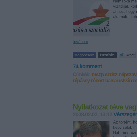
Nemsoká mehe
vizitdíjat, kó
ahhoz, hogy 
akarnak fizet
tovább »
74
komment
Címkék:
mszp
szdsz
népszav
répássy róbert
balsai istván
m
Nyilatkozat téve va
2008.02.02. 13:12
Vérszegén
Az történt, h
képviselők m
Hát, mert ez