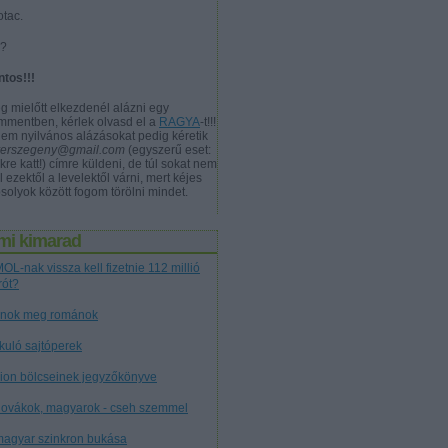
otac.
a?
ntos!!!
g mielőtt elkezdenél alázni egy
mmentben, kérlek olvasd el a
RAGYA
-t!!!
nem nyilvános alázásokat pedig kéretik
verszegeny@gmail.com
(egyszerű eset:
kre katt!) címre küldeni, de túl sokat nem
l ezektől a levelektől várni, mert kéjes
solyok között fogom törölni mindet.
mi kimarad
OL-nak vissza kell fizetnie 112 millió
rót?
nok meg románok
tkuló sajtóperek
cion bölcseinek jegyzőkönyve
lovákok, magyarok - cseh szemmel
magyar szinkron bukása