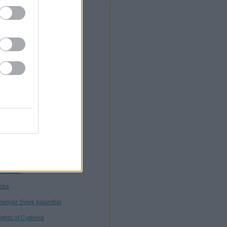
. Morcz
nnibál
nyékkormány
rtuális múzeum
töttségek nélkül
tagon
ybears
ttős mérce
nt ilyen
line marketing
bisztán
cka
magyar Svejk kalandjai
ights of Cydonia