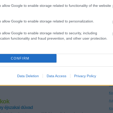
címmel egy - sajnos - elég hosszú sorozat fut már egy ideje, és -
o allow Google to enable storage related to functionality of the website
Dr
ami még inkább sajnálandó - korántsem látni még a
"szappanopera" végét.A mai téma Kóka János, aki egymagában
Ha
megtestesíti a teljes magyar…
o allow Google to enable storage related to personalization.
Ár
Vi
o allow Google to enable storage related to security, including
cation functionality and fraud prevention, and other user protection.
Kö
An
Ga
CONFIRM
Ke
Tetszik
0
Po
Data Deletion
Data Access
Privacy Policy
On
gyurcsány ferenc
kóka jános
We
Ko
nkok
A 
y éjszakai dúvad
Kn