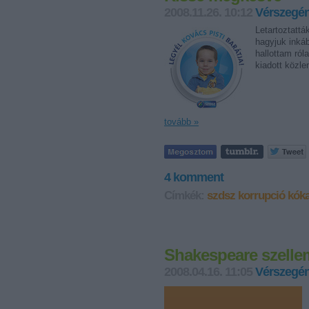
2008.11.26. 10:12
Vérszegén
Letartoztattá
hagyjuk inká
hallottam ról
kiadott közl
tovább »
4
komment
Címkék:
szdsz
korrupció
kóka
Shakespeare szelle
2008.04.16. 11:05
Vérszegén