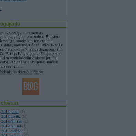
u
logajánló
ten békessége, nem emberi.
ten békessége, nem emberi. És Isten
kessége, amely minden értelmet
lülhalad, meg fogja őrizni szíveteket és
ndolataitokat a Krisztus Jézusban. (Fil
 7). Ezt írja Pál apostol a Filippieknek.
nden gyülekezethez ahová járt Pál
ostol, vagy nem is volt jelen, mindig
yan szellemi…
indenbenkrisztus.blog.hu
rchívum
2012 július
(
1
)
2012 április
(
1
)
2012 február
(
2
)
2012 január
(
1
)
2011 október
(
1
)
2011 március
(
7
)