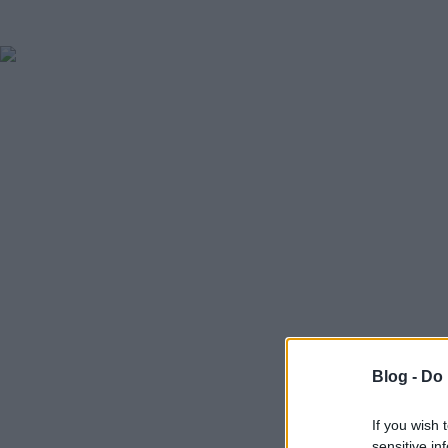
Blog -
Do 
If you wish 
sensitive in