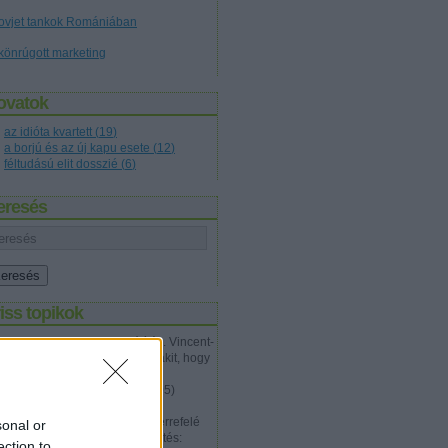
ovjet tankok Romániában
könrúgott marketing
ovatok
az idióta kvartett
(
19
)
a borjú és az új kapu esete
(
12
)
féltudású elit dosszié
(
6
)
eresés
iss topikok
Talon Karrde:
Nagyon jó írás. Vincent-
en próbáltam meggyőzni valakit, hogy
nem jól van ez az egész és a
problémá...
(
2012.07.20. 12:05
)
Tökéletes gyilkosság
Walter Hartwell White:
Épp errefelé
sonal or
jártam megint, és ez a megfejtés:
ection to