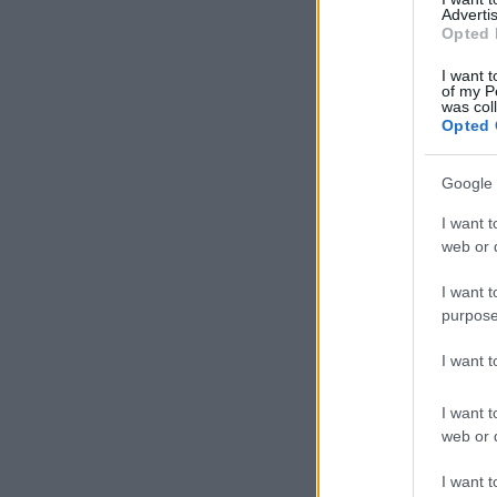
Advertis
Opted 
I want t
of my P
was col
Opted 
Google 
I want t
web or d
I want t
purpose
I want 
I want t
web or d
I want t