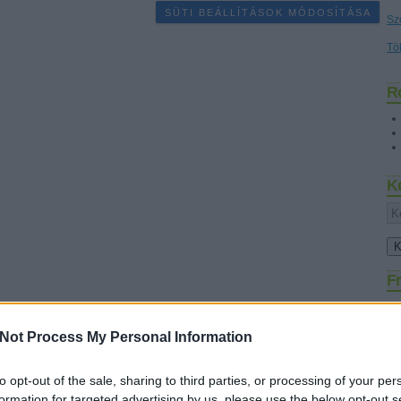
SÜTI BEÁLLÍTÁSOK MÓDOSÍTÁSA
Sz
Tö
R
K
Fr
Not Process My Personal Information
to opt-out of the sale, sharing to third parties, or processing of your per
formation for targeted advertising by us, please use the below opt-out s