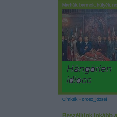
Marhák, barmok, hülyék, no
Címkék
»
orosz_józsef
Beszéljünk inkább a