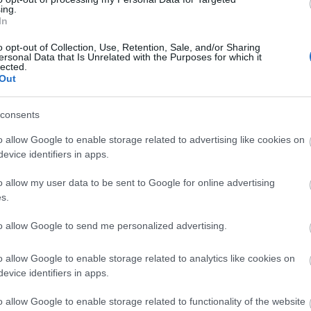
hír
ing.
hü
In
sm
(
4
)
(
4
)
o opt-out of Collection, Use, Retention, Sale, and/or Sharing
ko
ersonal Data that Is Unrelated with the Purposes for which it
gá
lected.
me
Out
(
1
me
(
6
)
orb
consents
pol
(
7
)
o allow Google to enable storage related to advertising like cookies on
sa
(
2
evice identifiers in apps.
(
4
)
be
(
5
)
o allow my user data to be sent to Google for online advertising
hu
s.
I
to allow Google to send me personalized advertising.
It
o allow Google to enable storage related to analytics like cookies on
Em
evice identifiers in apps.
Kil
o allow Google to enable storage related to functionality of the website
Im