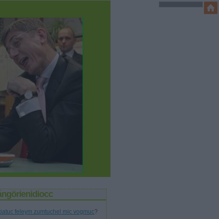
ángörienidiocc
tiatuc feleym zumtuchel mic vogmuc
?