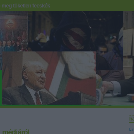
 meg töketlen fecskék
h
La
 médiáról