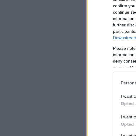
confirm you
continue se
information 
further disc
participants
Downstream 
Please note
information 
deny consent
in below Go
Persona
I want t
Opted 
I want t
Opted 
I want 