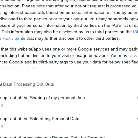
r selection. Please note that after your opt-out request is processed y
eing interest-based ads based on personal information utilized by us or
disclosed to third parties prior to your opt-out. You may separately opt-
losure of your personal information by third parties on the IAB’s list of
. This information may also be disclosed by us to third parties on the
IA
Participants
that may further disclose it to other third parties.
 that this website/app uses one or more Google services and may gath
including but not limited to your visit or usage behaviour. You may click 
 to Google and its third-party tags to use your data for below specifi
ogle consent section.
l Data Processing Opt Outs
C
o opt-out of the Sharing of my personal data.
ab
In
ak
(
5
)
be
o opt-out of the Sale of my Personal Data.
dá
20
In
fe
fo
gy
to opt-out of processing my Personal Data for Targeted