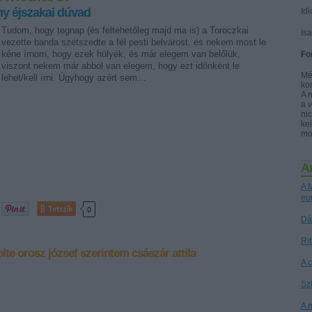
y éjszakai dúvad
Idi
Tudom, hogy tegnap (és feltehetőleg majd ma is) a Toroczkai
Is
vezette banda szétszedte a fél pesti belvárost, és nekem most le
kéne írnom, hogy ezek hülyék, és már elegem van belőlük,
Fo
viszont nekem már abból van elegem, hogy ezt időnként le
Mé
lehet/kell írni. Úgyhogy azért sem…
ko
A 
a
nic
kel
mo
A
A M
eu
Tetszik
0
Dá
Ri
lte
orosz józsef
szerintem
császár attila
A 
Sz
A 