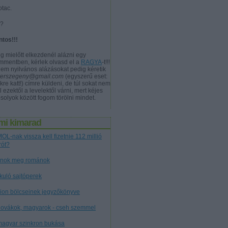
otac.
a?
ntos!!!
g mielőtt elkezdenél alázni egy
mmentben, kérlek olvasd el a
RAGYA
-t!!!
nem nyilvános alázásokat pedig kéretik
verszegeny@gmail.com
(egyszerű eset:
kre katt!) címre küldeni, de túl sokat nem
l ezektől a levelektől várni, mert kéjes
solyok között fogom törölni mindet.
mi kimarad
OL-nak vissza kell fizetnie 112 millió
rót?
nok meg románok
tkuló sajtóperek
cion bölcseinek jegyzőkönyve
lovákok, magyarok - cseh szemmel
magyar szinkron bukása