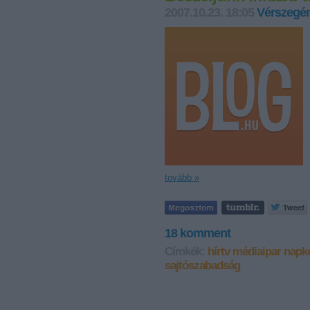
2007.10.23. 18:05
Vérszegén
tovább »
18
komment
Címkék:
hírtv
médiaipar
napke
sajtószabadság