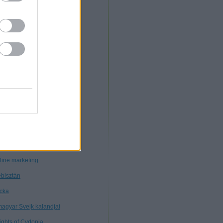
. Morcz
nnibál
nyékkormány
rtuális múzeum
töttségek nélkül
tagon
ybears
ttős mérce
nt ilyen
line marketing
bisztán
cka
magyar Svejk kalandjai
ights of Cydonia