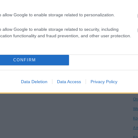
Dr
o allow Google to enable storage related to personalization.
Ha
Ár
o allow Google to enable storage related to security, including
cation functionality and fraud prevention, and other user protection.
Vi
Kö
An
CONFIRM
Ga
Ke
Data Deletion
Data Access
Privacy Policy
Po
On
We
Ko
A 
Kn