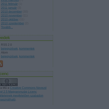
2011 február
(
1
)
2011 január
(
3
)
2010 december
(
30
)
2010 november
(
11
)
2010 október
(
11
)
2010 szeptember
(
2
)
Tovább
...
eedek
RSS 2.0
bejegyzések
,
kommentek
Atom
bejegyzések
,
kommentek
icenc
 a Mű a
Creative Commons Nevezd
g! 2.5 Magyarország Licenc
ltételeinek megfelelően szabadon
lhasználható
.
ódacska, Fődecske,