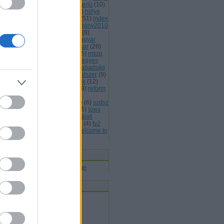
(
13
)
hülye honlap
(
7
)
hülye interjú
(
10
)
lye mondat
(
7
)
hülye reklám
(
6
)
hülye
s
(
7
)
hülye törvény
(
29
)
idióta
(
51
)
index
jááááááték
(
5
)
jobbik
(
6
)
kampány2010
kisteleki istván
(
4
)
kóka jános
(
8
)
rmányválság
(
4
)
magyar
(
4
)
magyar
rda
(
8
)
máv
(
4
)
mdf
(
5
)
médiaipar
(
28
)
leg
(
4
)
mentelmi jog
(
4
)
mlsz
(
5
)
mszp
5
)
mulatozás
(
6
)
napi bilik
(
5
)
négyes
tró
(
4
)
nemmagyar
(
13
)
népszabadság
népszavazás
(
11
)
oktatási rendszer
(
9
)
án viktor
(
15
)
parlamenti pártok
(
12
)
itikai kultúra
(
15
)
rasszizmus
(
9
)
reform
rendőrség
(
5
)
romapolitika
(
8
)
jtószabadság
(
4
)
sólyom lászló
(
6
)
szdsz
0
)
szélsőjobb
(
6
)
szerintem
(
115
)
szex
sziget
(
4
)
szili katalin
(
4
)
szógálati
jelentés
(
29
)
szólásszabadság
(
4
)
tv2
várhidi péter
(
4
)
vicces
(
21
)
welcome to
ngary
(
27
)
Címkefelhő
nnen olvasnak
t olvasok
bermesék rókaszemmel
ltheradical
mortalis