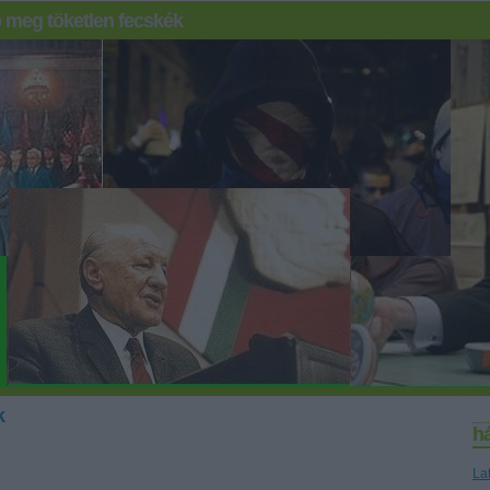
 meg töketlen fecskék
k
h
La