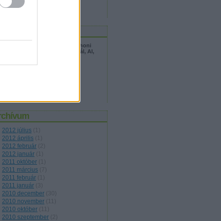
u
logajánló
rek röviden 2026.08.07. (idősotthoni
gbetegedés, robbanás a Mol-nál, AI,
rkusz)
riannlapjai.blog.hu
rchívum
2012 július
(
1
)
2012 április
(
1
)
2012 február
(
2
)
2012 január
(
1
)
2011 október
(
1
)
2011 március
(
7
)
2011 február
(
1
)
2011 január
(
3
)
2010 december
(
30
)
2010 november
(
11
)
2010 október
(
11
)