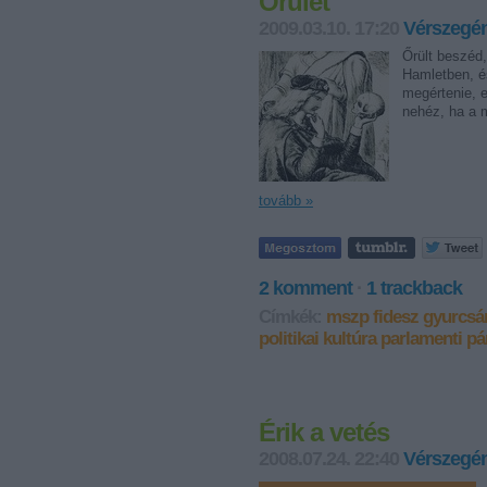
Őrület
2009.03.10. 17:20
Vérszegén
Őrült beszéd,
Hamletben, és
megértenie, el
nehéz, ha a 
tovább »
2
komment
·
1
trackback
Címkék:
mszp
fidesz
gyurcsá
politikai kultúra
parlamenti pá
Érik a vetés
2008.07.24. 22:40
Vérszegén