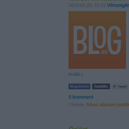
2010.01.29. 15:31
Vérszegén
tovább »
5
komment
Címkék:
fidesz
abszurd
politi