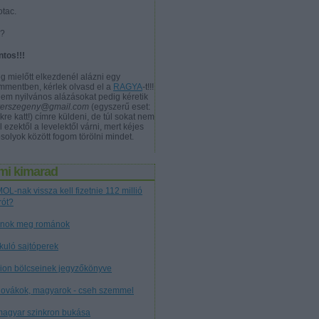
otac.
a?
ntos!!!
g mielőtt elkezdenél alázni egy
mmentben, kérlek olvasd el a
RAGYA
-t!!!
nem nyilvános alázásokat pedig kéretik
verszegeny@gmail.com
(egyszerű eset:
kre katt!) címre küldeni, de túl sokat nem
l ezektől a levelektől várni, mert kéjes
solyok között fogom törölni mindet.
mi kimarad
OL-nak vissza kell fizetnie 112 millió
rót?
nok meg románok
tkuló sajtóperek
cion bölcseinek jegyzőkönyve
lovákok, magyarok - cseh szemmel
magyar szinkron bukása