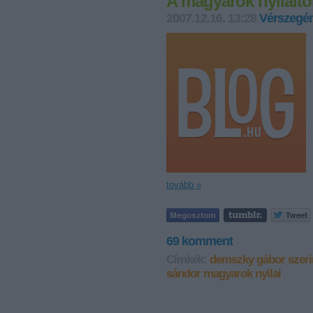
A magyarok nyilaitó
2007.12.16. 13:28
Vérszegén
tovább »
69
komment
Címkék:
demszky gábor
szer
sándor
magyarok nyilai