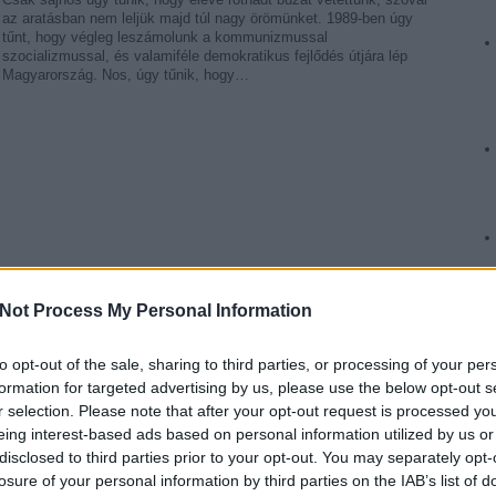
az aratásban nem leljük majd túl nagy örömünket. 1989-ben úgy
tűnt, hogy végleg leszámolunk a kommunizmussal
szocializmussal, és valamiféle demokratikus fejlődés útjára lép
Magyarország. Nos, úgy tűnik, hogy…
Tetszik
0
Not Process My Personal Information
C
ztünk élő kádár jános
to opt-out of the sale, sharing to third parties, or processing of your per
ab
ak
formation for targeted advertising by us, please use the below opt-out s
(
5
)
r selection. Please note that after your opt-out request is processed y
be
dá
eing interest-based ads based on personal information utilized by us or
20
disclosed to third parties prior to your opt-out. You may separately opt-
fe
y éjszakai dúvad
fo
losure of your personal information by third parties on the IAB’s list of
gy