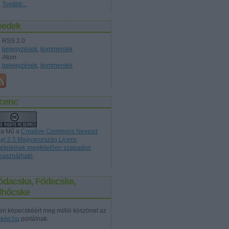
2010 szeptember
(
2
)
Tovább
...
eedek
RSS 2.0
bejegyzések
,
kommentek
Atom
bejegyzések
,
kommentek
icenc
 a Mű a
Creative Commons Nevezd
g! 2.5 Magyarország Licenc
ltételeinek megfelelően szabadon
lhasználható
.
ódacska, Fődecske,
elhőcske
en képecskéért meg millió köszönet az
őkép.hu
portálnak: