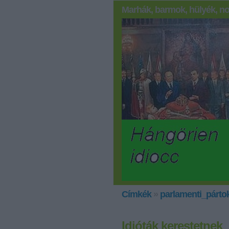
Marhák, barmok, hülyék, no
Címkék
»
parlamenti_párto
Idióták kerestetnek