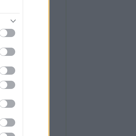
mortalis
. Morcz
nnibál
nyékkormány
rtuális múzeum
töttségek nélkül
tagon
ybears
ttős mérce
nt ilyen
line marketing
bisztán
cka
magyar Svejk kalandjai
ights of Cydonia