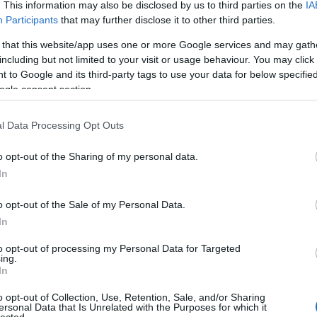
. This information may also be disclosed by us to third parties on the
IA
Legutóbb ott hagytuk abba, hogy szerintem téves az a meglátás,
hír
hü
miszerint minden népnek olyan kormánya van, amilyet
Participants
that may further disclose it to other third parties.
sm
megérdemel. A leendő politikusoknak ugyanis alkalmazkodniuk
(
4
)
kell a politikusi közösségben uralkodó normákhoz, szokásokhoz. A
 that this website/app uses one or more Google services and may gath
(
4
)
politikusi és a nem-politikusi…
ko
including but not limited to your visit or usage behaviour. You may click 
gá
 to Google and its third-party tags to use your data for below specifi
me
(
1
ogle consent section.
me
(
6
)
orb
l Data Processing Opt Outs
pol
(
7
)
sa
(
2
o opt-out of the Sharing of my personal data.
(
4
)
In
be
(
5
)
Tetszik
0
hu
o opt-out of the Sale of my Personal Data.
I
In
 pártok
to opt-out of processing my Personal Data for Targeted
ing.
It
In
Em
o opt-out of Collection, Use, Retention, Sale, and/or Sharing
Kil
ersonal Data that Is Unrelated with the Purposes for which it
y éjszakai dúvad
lected.