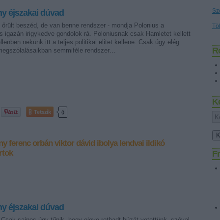
Sz
y éjszakai dúvad
 őrült beszéd, de van benne rendszer - mondja Polonius a
Tö
 igazán irigykedve gondolok rá. Poloniusnak csak Hamletet kellett
lenben nekünk itt a teljes politikai elitet kellene. Csak úgy elég
R
megszólalásaikban semmiféle rendszer…
K
Tetszik
0
ny ferenc
orbán viktor
dávid ibolya
lendvai ildikó
rtok
Fr
y éjszakai dúvad
Csak sajnos úgy tűnik, hogy eleve rothadt búzát vetettünk, szóval