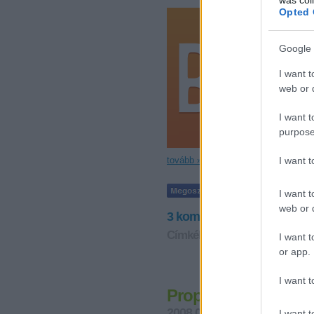
Opted 
Google 
I want t
web or d
I want t
purpose
I want 
tovább »
I want t
web or d
3
komment
Címkék:
szdsz
közpénz
parla
I want t
or app.
I want t
Propagandaállam
2008.01.03. 22:00
Vérszegén
I want t