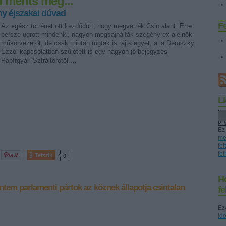
l ments meg...
y éjszakai dúvad
Az egész történet ott kezdődött, hogy megverték Csintalant. Erre
F
persze ugrott mindenki, nagyon megsajnálták szegény ex-alelnök
műsorvezetőt, de csak miután rúgtak is rajta egyet, a la Demszky.
Ezzel kapcsolatban született is egy nagyon jó bejegyzés
Papírgyári Sztrájtörőtől.…
L
Ez
me
fe
Tetszik
0
fe
H
intem
parlamenti pártok
az köznek állapotja
csintalan
f
Ez
Id