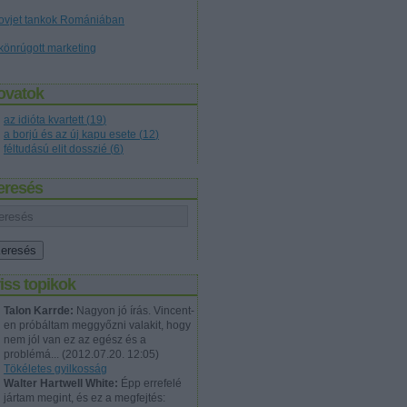
ovjet tankok Romániában
könrúgott marketing
ovatok
az idióta kvartett
(
19
)
a borjú és az új kapu esete
(
12
)
féltudású elit dosszié
(
6
)
eresés
iss topikok
Talon Karrde:
Nagyon jó írás. Vincent-
en próbáltam meggyőzni valakit, hogy
nem jól van ez az egész és a
problémá...
(
2012.07.20. 12:05
)
Tökéletes gyilkosság
Walter Hartwell White:
Épp errefelé
jártam megint, és ez a megfejtés: