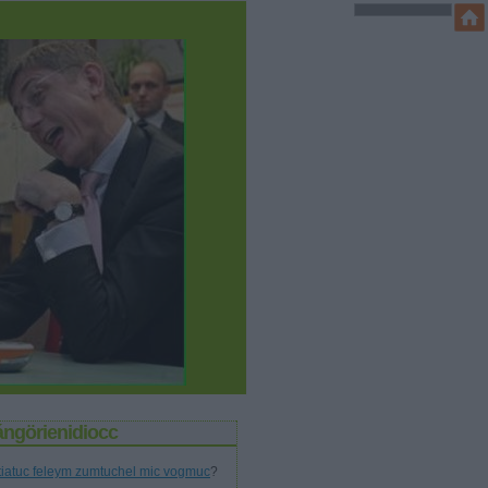
ángörienidiocc
tiatuc feleym zumtuchel mic vogmuc
?