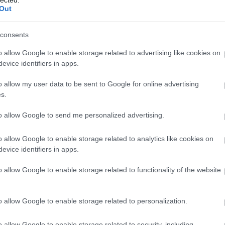
Im
Tudom korai még ezt a díjat odaítélni bármilyen eseménynek is,
Out
de ez a kezdeményezés valószínűleg az év végén is versenyben
Dr
lesz a díjért. Arról van szó, hogy az Szdsz-ben kitalálták, hogy
tegyék nyilvánossá a kampánykiadásokat. Most ezt tényleg
consents
Ha
komolyan gondolták?…
o allow Google to enable storage related to advertising like cookies on
Ár
evice identifiers in apps.
Vi
o allow my user data to be sent to Google for online advertising
Kö
s.
An
to allow Google to send me personalized advertising.
Ga
Ke
Tetszik
0
o allow Google to enable storage related to analytics like cookies on
Po
evice identifiers in apps.
On
menti pártok
o allow Google to enable storage related to functionality of the website
We
Ko
o allow Google to enable storage related to personalization.
A 
y éjszakai dúvad
o allow Google to enable storage related to security, including
Kn