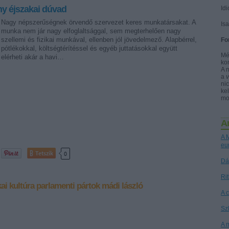
y éjszakai dúvad
Idi
Nagy népszerűségnek örvendő szervezet keres munkatársakat. A
Is
munka nem jár nagy elfoglaltsággal, sem megterhelően nagy
szellemi és fizikai munkával, ellenben jól jövedelmező. Alapbérrel,
Fo
pótlékokkal, költségtérítéssel és egyéb juttatásokkal együtt
Mé
elérheti akár a havi…
ko
A 
a
nic
kel
mo
A
A M
eu
Tetszik
0
Dá
Ri
kai kultúra
parlamenti pártok
mádi lászló
A 
Sz
A 