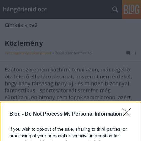
hángörienidiocc
Címkék
»
tv2
Közlemény
Vérszegény éjszakai dúvad
•
2009. szeptember 16.
11
Ezúton szeretném közhírré tenni azon, már régebb
óta létező elhatározásomat, miszerint nem érdekel,
hogy hány társaság hány új - és minden bizonnyal
fantasztikus - sportcsatornát szeretne még
elindítani, én bizony nem fogok semmit tenni azért,
hogy az az új - és minden…
Blog -
Do Not Process My Personal Information
Sajt a torkán
If you wish to opt-out of the sale, sharing to third parties, or
Vérszegény éjszakai dúvad
•
2008. július 15.
42
processing of your personal or sensitive information for