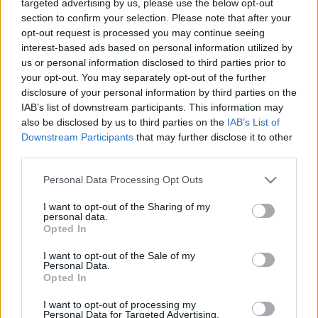
targeted advertising by us, please use the below opt-out
Van az úgy néha, hogy időnként belefutok a
section to confirm your selection. Please note that after your
kereskedelmi média esti műsorsávjának valamelyik
opt-out request is processed you may continue seeing
programjába. Ez így történt ma is, vacsorázás
interest-based ads based on personal information utilized by
közben belenéztem a TV2 Hal a tortán című
us or personal information disclosed to third parties prior to
műsorába. Egész addig néztem, amíg Karafiáth
your opt-out. You may separately opt-out of the further
Orsolya okfejtése nyomán azt nem éreztem, hogy…
disclosure of your personal information by third parties on the
IAB’s list of downstream participants. This information may
also be disclosed by us to third parties on the
IAB’s List of
A szerkesztés ára
Downstream Participants
that may further disclose it to other
third parties.
Vérszegény éjszakai dúvad
•
2008. június 05.
16
Please note that this website/app uses one or more Google
Personal Data Processing Opt Outs
Igazából egy, a magyarországi valóság pozitív
services and may gather and store information including but
jelenségeire koncentráló bejegyzéssel gondoltam
not limited to your visit or usage behaviour. You may click to
I want to opt-out of the Sharing of my
personal data.
nekivágni a nyárnak, azonban tegnap olyat tettem,
grant or deny consent to Google and its third-party tags to
Opted In
use your data for below specified purposes in below Google
amit idén még csak egyszer, és ami mellett nem
consent section.
mehetek el szó nélkül, úgyhogy az
I want to opt-out of the Sale of my
Personal Data.
ólvéjszlúkondebrájtszájdoflájf jellegű…
Opted In
A nagy hízás
I want to opt-out of processing my
Personal Data for Targeted Advertising.